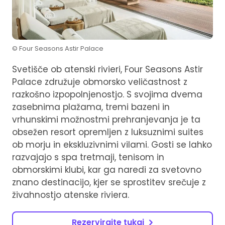
© Four Seasons Astir Palace
Svetišče ob atenski rivieri, Four Seasons Astir
Palace združuje obmorsko veličastnost z
razkošno izpopolnjenostjo. S svojima dvema
zasebnima plažama, tremi bazeni in
vrhunskimi možnostmi prehranjevanja je ta
obsežen resort opremljen z luksuznimi suites
ob morju in ekskluzivnimi vilami. Gosti se lahko
razvajajo s spa tretmaji, tenisom in
obmorskimi klubi, kar ga naredi za svetovno
znano destinacijo, kjer se sprostitev srečuje z
živahnostjo atenske riviera.
Rezervirajte tukaj