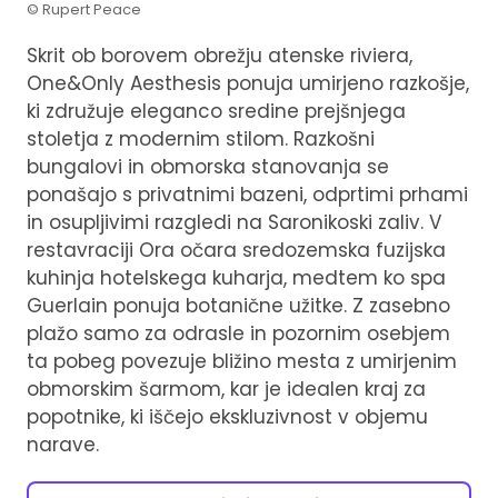
© Rupert Peace
Skrit ob borovem obrežju atenske riviera,
One&Only Aesthesis ponuja umirjeno razkošje,
ki združuje eleganco sredine prejšnjega
stoletja z modernim stilom. Razkošni
bungalovi in obmorska stanovanja se
ponašajo s privatnimi bazeni, odprtimi prhami
in osupljivimi razgledi na Saronikoski zaliv. V
restavraciji Ora očara sredozemska fuzijska
kuhinja hotelskega kuharja, medtem ko spa
Guerlain ponuja botanične užitke. Z zasebno
plažo samo za odrasle in pozornim osebjem
ta pobeg povezuje bližino mesta z umirjenim
obmorskim šarmom, kar je idealen kraj za
popotnike, ki iščejo ekskluzivnost v objemu
narave.