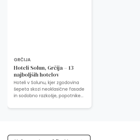
GRČIJA
Hoteli Solun, Grčija – 13
najboljših hotelov
Hoteli v Solunu, kjer zgodovina
šepeta skozi neoklasične fasade
in sodobno razkošje, popotnike
zibljejo v plesu brezčasne
elegance. Hoteli v Solunu pod ž...