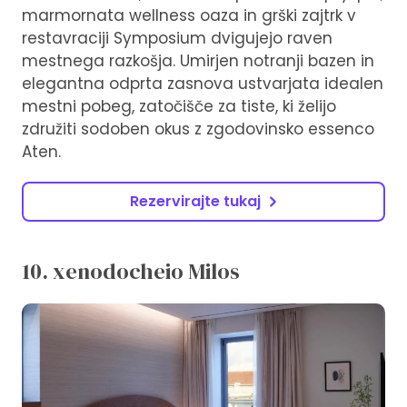
marmornata wellness oaza in grški zajtrk v
restavraciji Symposium dvigujejo raven
mestnega razkošja. Umirjen notranji bazen in
elegantna odprta zasnova ustvarjata idealen
mestni pobeg, zatočišče za tiste, ki želijo
združiti sodoben okus z zgodovinsko essenco
Aten.
Rezervirajte tukaj
10. xenodocheio Milos