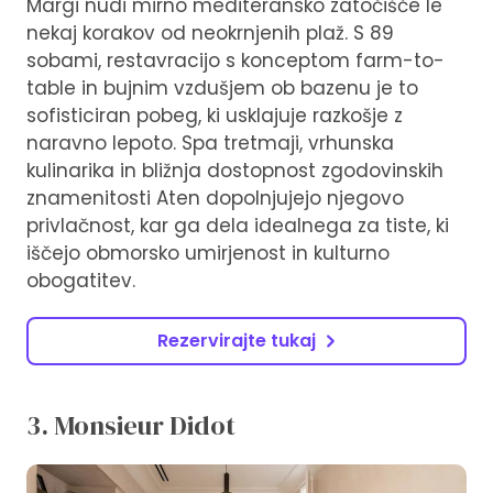
Margi nudi mirno mediteransko zatočišče le
nekaj korakov od neokrnjenih plaž. S 89
sobami, restavracijo s konceptom farm-to-
table in bujnim vzdušjem ob bazenu je to
sofisticiran pobeg, ki usklajuje razkošje z
naravno lepoto. Spa tretmaji, vrhunska
kulinarika in bližnja dostopnost zgodovinskih
znamenitosti Aten dopolnjujejo njegovo
privlačnost, kar ga dela idealnega za tiste, ki
iščejo obmorsko umirjenost in kulturno
obogatitev.
Rezervirajte tukaj
3. Monsieur Didot