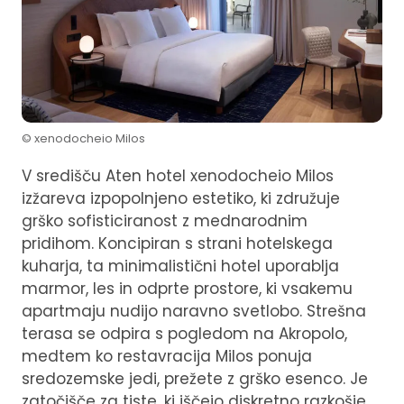
© xenodocheio Milos
V središču Aten hotel xenodocheio Milos
izžareva izpopolnjeno estetiko, ki združuje
grško sofisticiranost z mednarodnim
pridihom. Koncipiran s strani hotelskega
kuharja, ta minimalistični hotel uporablja
marmor, les in odprte prostore, ki vsakemu
apartmaju nudijo naravno svetlobo. Strešna
terasa se odpira s pogledom na Akropolo,
medtem ko restavracija Milos ponuja
sredozemske jedi, prežete z grško esenco. Je
zatočišče za tiste, ki iščejo diskretno razkošje,