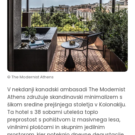
© The Modernist Athens
V nekdanji kanadski ambasadi The Modernist
Athens združuje skandinavski minimalizem s
šikom sredine prejšnjega stoletja v Kolonakiju.
Ta hotel s 38 sobami uteleša toplo
preprostost s pohištvom iz masivnega lesa,
vinilnimi ploščami in skupnim jedilnim
prostorom, kjer potekajo dnevne degustacije