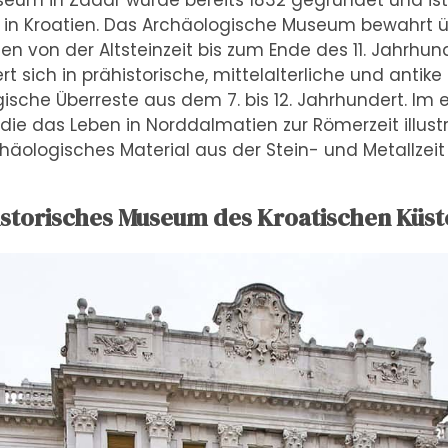
eum in Zadar wurde bereits 1832 gegründet und ist
n Kroatien. Das Archäologische Museum bewahrt üb
en von der Altsteinzeit bis zum Ende des 11. Jahrhund
t sich in prähistorische, mittelalterliche und antike
ische Überreste aus dem 7. bis 12. Jahrhundert. Im 
 die das Leben in Norddalmatien zur Römerzeit illust
häologisches Material aus der Stein- und Metallzeit 
istorisches Museum des Kroatischen Küst