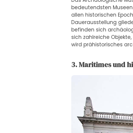
Das Archäologische Mus
bedeutendsten Museen i
allen historischen Epoch
Dauerausstellung glieder
befinden sich archäolog
sich zahlreiche Objekte,
wird prähistorisches arc
3. Maritimes und h