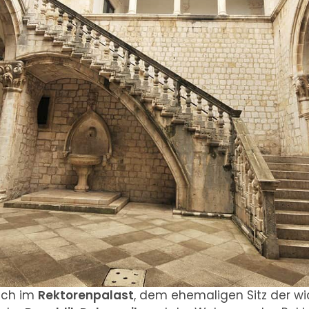
ich im
Rektorenpalast
, dem ehemaligen Sitz der wi