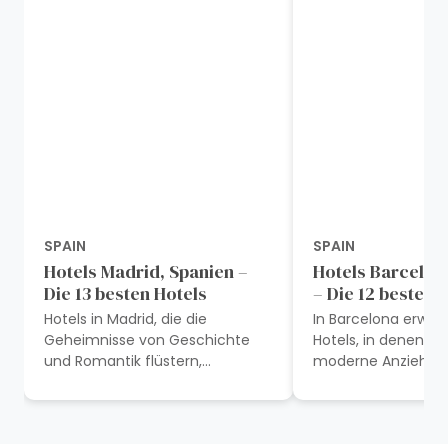
SPAIN
SPAIN
Hotels Madrid, Spanien –
Hotels Barcelona
Die 13 besten Hotels
– Die 12 besten 
Hotels in Madrid, die die
In Barcelona erwar
Geheimnisse von Geschichte
Hotels, in denen G
und Romantik flüstern,
moderne Anziehungs
umarmen müde Reisende in der
Sie verlocken mit 
zeitlosen spanischen Eleganz. Im
Charme, atember
pulsierenden Herzen...
Dachterrassen...