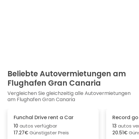
Beliebte Autovermietungen am
Flughafen Gran Canaria
Vergleichen Sie gleichzeitig alle Autovermietungen
am Flughafen Gran Canaria
Funchal Drive rent a Car
Record go
10
autos verfügbar
13
autos ve
17.27€
Günstigster Preis
20.51€
Güns