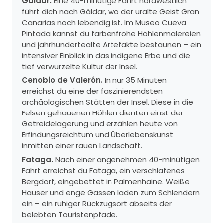
Gáldar.
Eine 40-minütige Fahrt nordwestlich
führt dich nach Gáldar, wo der uralte Geist Gran
Canarias noch lebendig ist. Im Museo Cueva
Pintada kannst du farbenfrohe Höhlenmalereien
und jahrhundertealte Artefakte bestaunen – ein
intensiver Einblick in das indigene Erbe und die
tief verwurzelte Kultur der Insel.
Cenobio de Valerón.
In nur 35 Minuten
erreichst du eine der faszinierendsten
archäologischen Stätten der Insel. Diese in die
Felsen gehauenen Höhlen dienten einst der
Getreidelagerung und erzählen heute von
Erfindungsreichtum und Überlebenskunst
inmitten einer rauen Landschaft.
Fataga.
Nach einer angenehmen 40-minütigen
Fahrt erreichst du Fataga, ein verschlafenes
Bergdorf, eingebettet in Palmenhaine. Weiße
Häuser und enge Gassen laden zum Schlendern
ein – ein ruhiger Rückzugsort abseits der
belebten Touristenpfade.