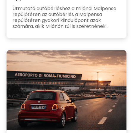
Útmutató autóbérléshez a milánói Malpensa
repülőtéren az autóbérlés a Malpensa
repülőtéren gyakori kiindulópont azok
számára, akik Milánón túl is szeretnének...