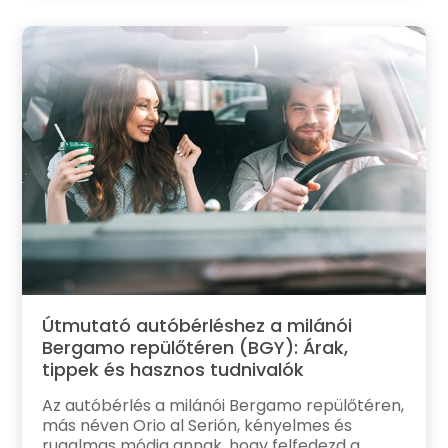
Útmutató autóbérléshez a milánói
Bergamo repülőtéren (BGY): Árak,
tippek és hasznos tudnivalók
Az autóbérlés a milánói Bergamo repülőtéren,
más néven Orio al Serión, kényelmes és
rugalmas módja annak, hogy felfedezd a