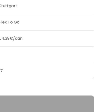
Stuttgart
Flex To Go
64.39€/dan
1
17