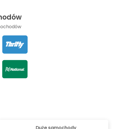
chodów
amochodów
Duże samochody