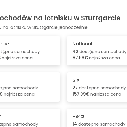
chodów na lotnisku w Stuttgarcie
a lotnisku w Stuttgarcie jednocześnie
rise
National
tępne samochody
42
dostępne samochody
€
najniższa cena
87.96€
najniższa cena
SIXT
tępne samochody
27
dostępne samochody
9€
najniższa cena
157.99€
najniższa cena
y
Hertz
tępne samochody
14
dostępne samochody