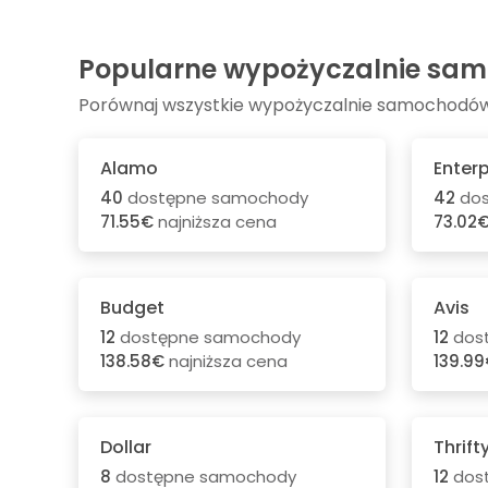
Popularne wypożyczalnie samo
Porównaj wszystkie wypożyczalnie samochodów n
Alamo
Enterp
40
dostępne samochody
42
dos
71.55€
najniższa cena
73.02
Budget
Avis
12
dostępne samochody
12
dos
138.58€
najniższa cena
139.9
Dollar
Thrift
8
dostępne samochody
12
dos