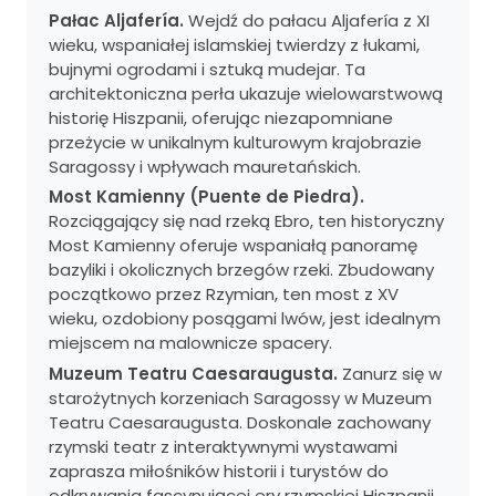
Pałac Aljafería.
Wejdź do pałacu Aljafería z XI
wieku, wspaniałej islamskiej twierdzy z łukami,
bujnymi ogrodami i sztuką mudejar. Ta
architektoniczna perła ukazuje wielowarstwową
historię Hiszpanii, oferując niezapomniane
przeżycie w unikalnym kulturowym krajobrazie
Saragossy i wpływach mauretańskich.
Most Kamienny (Puente de Piedra).
Rozciągający się nad rzeką Ebro, ten historyczny
Most Kamienny oferuje wspaniałą panoramę
bazyliki i okolicznych brzegów rzeki. Zbudowany
początkowo przez Rzymian, ten most z XV
wieku, ozdobiony posągami lwów, jest idealnym
miejscem na malownicze spacery.
Muzeum Teatru Caesaraugusta.
Zanurz się w
starożytnych korzeniach Saragossy w Muzeum
Teatru Caesaraugusta. Doskonale zachowany
rzymski teatr z interaktywnymi wystawami
zaprasza miłośników historii i turystów do
odkrywania fascynującej ery rzymskiej Hiszpanii.