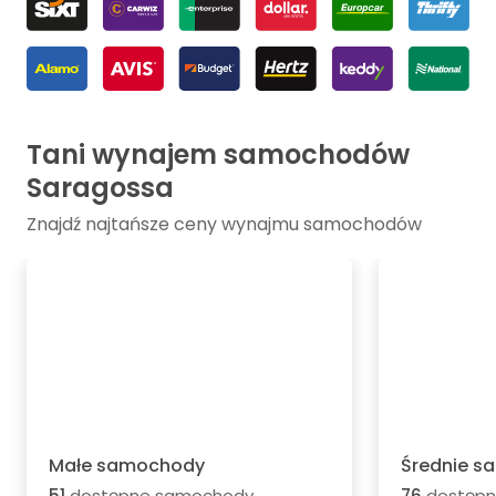
Tani wynajem samochodów
Saragossa
Znajdź najtańsze ceny wynajmu samochodów
Małe samochody
Średnie 
51
dostępne samochody
76
dostępn