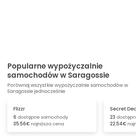
Popularne wypożyczalnie
samochodów w Saragossie
Porównaj wszystkie wypożyczalnie samochodów w
Saragossie jednocześnie
Flizzr
Secret Dea
6
dostępne samochody
23
dostępn
35.56€
najniższa cena
22.54€
naj