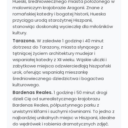
Hueski, średniowiecznego miasta położonego w
malowniczym krajobrazie Aragonii. Znane z
romańskiej katedry i bogatej historii, Hueska
przyciąga urodą starożytnej Hiszpanii,
stanowiąc doskonałą wycieczkę dla miłośników
kultury.
Tarazona.
W zaledwie 1 godzinę i 40 minut
dotrzesz do Tarazony, miasta słynącego z
tętniącej życiem architektury mudejar i
wspaniałej katedry z XII wieku. Wąskie uliczki i
zabytkowe miejsca odzwierciedlają hiszpański
urok, oferując wspaniałą mieszankę
średniowiecznego dziedzictwa i bogactwa
kulturowego.
Bardenas Reales.
1 godzinę i 50 minut drogi
dzieli Cię od surrealistycznego krajobrazu
Bardenas Reales, półpustynnego parku z
urwistymi klifami i suchymi równinami. To jedno z
najbardziej unikalnych miejsc w Hiszpanii, idealne
do wędrówek i robienia dramatycznych zdjęć.