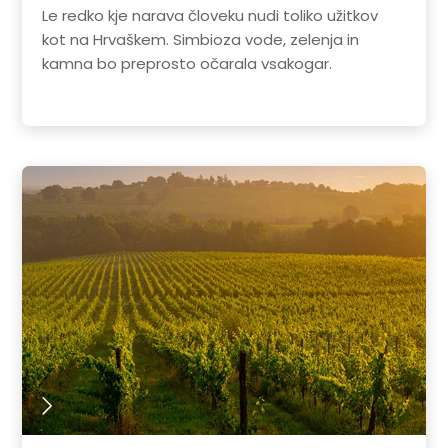
Le redko kje narava človeku nudi toliko užitkov
kot na Hrvaškem. Simbioza vode, zelenja in
kamna bo preprosto očarala vsakogar.