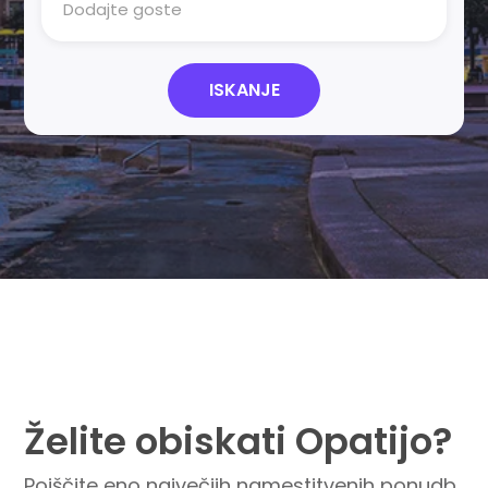
Dodajte goste
ISKANJE
Želite obiskati Opatijo?
Poiščite eno največjih namestitvenih ponudb