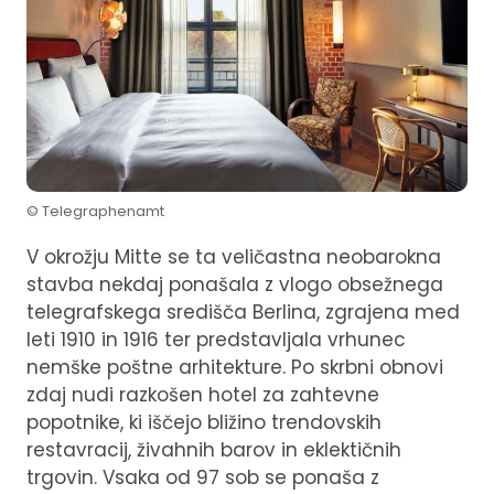
© Telegraphenamt
V okrožju Mitte se ta veličastna neobarokna
stavba nekdaj ponašala z vlogo obsežnega
telegrafskega središča Berlina, zgrajena med
leti 1910 in 1916 ter predstavljala vrhunec
nemške poštne arhitekture. Po skrbni obnovi
zdaj nudi razkošen hotel za zahtevne
popotnike, ki iščejo bližino trendovskih
restavracij, živahnih barov in eklektičnih
trgovin. Vsaka od 97 sob se ponaša z