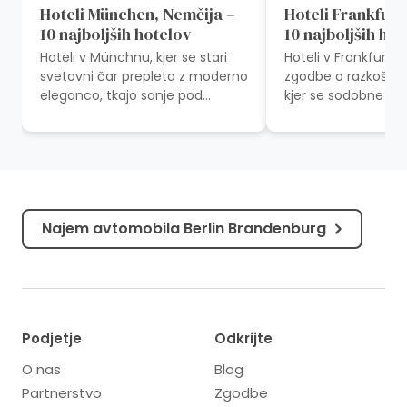
Hoteli München, Nemčija –
Hoteli Frankfurt
10 najboljših hotelov
10 najboljših ho
Hoteli v Münchnu, kjer se stari
Hoteli v Frankfurtu 
svetovni čar prepleta z moderno
zgodbe o razkošju i
eleganco, tkajo sanje pod
kjer se sodobne ud
bavarskim nebom in šepetajo
prepletajo z odmev
zgodbe iz preteklosti. München
preteklosti. Odkrijt
ponuja...
hotelov...
Najem avtomobila Berlin Brandenburg
Podjetje
Odkrijte
O nas
Blog
Partnerstvo
Zgodbe