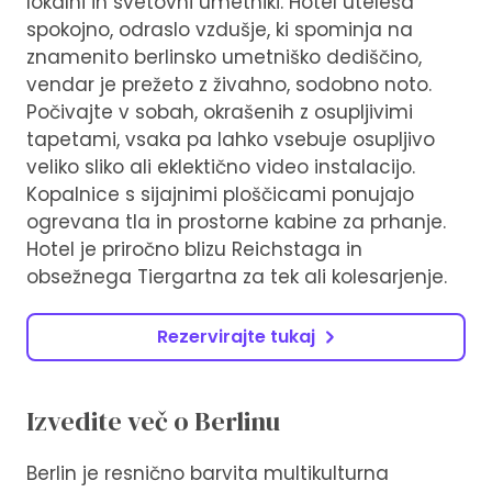
lokalni in svetovni umetniki. Hotel uteleša
spokojno, odraslo vzdušje, ki spominja na
znamenito berlinsko umetniško dediščino,
vendar je prežeto z živahno, sodobno noto.
Počivajte v sobah, okrašenih z osupljivimi
tapetami, vsaka pa lahko vsebuje osupljivo
veliko sliko ali eklektično video instalacijo.
Kopalnice s sijajnimi ploščicami ponujajo
ogrevana tla in prostorne kabine za prhanje.
Hotel je priročno blizu Reichstaga in
obsežnega Tiergartna za tek ali kolesarjenje.
Rezervirajte tukaj
Izvedite več o Berlinu
Berlin je resnično barvita multikulturna