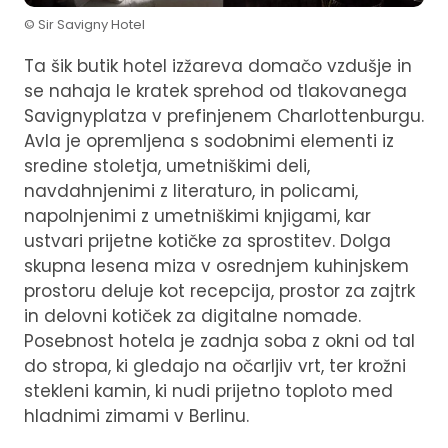
© Sir Savigny Hotel
Ta šik butik hotel izžareva domačo vzdušje in
se nahaja le kratek sprehod od tlakovanega
Savignyplatza v prefinjenem Charlottenburgu.
Avla je opremljena s sodobnimi elementi iz
sredine stoletja, umetniškimi deli,
navdahnjenimi z literaturo, in policami,
napolnjenimi z umetniškimi knjigami, kar
ustvari prijetne kotičke za sprostitev. Dolga
skupna lesena miza v osrednjem kuhinjskem
prostoru deluje kot recepcija, prostor za zajtrk
in delovni kotiček za digitalne nomade.
Posebnost hotela je zadnja soba z okni od tal
do stropa, ki gledajo na očarljiv vrt, ter krožni
stekleni kamin, ki nudi prijetno toploto med
hladnimi zimami v Berlinu.