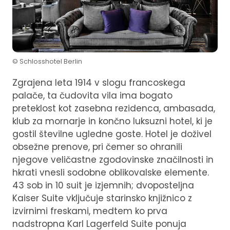
© Schlosshotel Berlin
Zgrajena leta 1914 v slogu francoskega
palače, ta čudovita vila ima bogato
preteklost kot zasebna rezidenca, ambasada,
klub za mornarje in končno luksuzni hotel, ki je
gostil številne ugledne goste. Hotel je doživel
obsežne prenove, pri čemer so ohranili
njegove veličastne zgodovinske značilnosti in
hkrati vnesli sodobne oblikovalske elemente.
43 sob in 10 suit je izjemnih; dvoposteljna
Kaiser Suite vključuje starinsko knjižnico z
izvirnimi freskami, medtem ko prva
nadstropna Karl Lagerfeld Suite ponuja