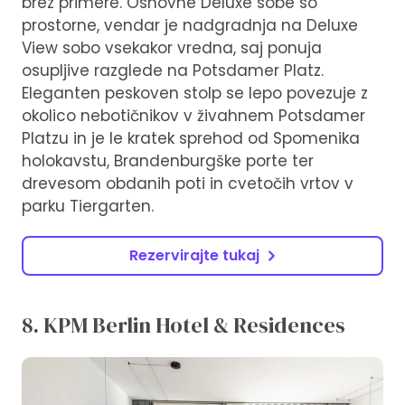
brez primere. Osnovne Deluxe sobe so
prostorne, vendar je nadgradnja na Deluxe
View sobo vsekakor vredna, saj ponuja
osupljive razglede na Potsdamer Platz.
Eleganten peskoven stolp se lepo povezuje z
okolico nebotičnikov v živahnem Potsdamer
Platzu in je le kratek sprehod od Spomenika
holokavstu, Brandenburgške porte ter
drevesom obdanih poti in cvetočih vrtov v
parku Tiergarten.
Rezervirajte tukaj
8. KPM Berlin Hotel & Residences