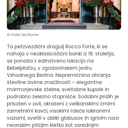
© Hotel de Rome
Ta petzvezdični dragulj Rocco Forte, ki se
nahaja v neoklasicistični banki iz 19. stoletja,
se ponaša z edinstveno lokacijo na
Bebelplatzu, v zgodovinskem jedru
Vzhodnega Berlina. Nepremičnina ohranja
številne izvirne značilnosti – elegantne
marmorjevske stebre, svetlobne kupole in
podrobno železno stopnišče. Sodobni pridih je
prisoten v avli, okrašeni z velikanskimi črnimi
žametnimi kavči, visokimi rdeče lakiranimi
vazami, svetili v obliki globusov in igrivim roza
neonskim ptičjim kletko kot osrednjim