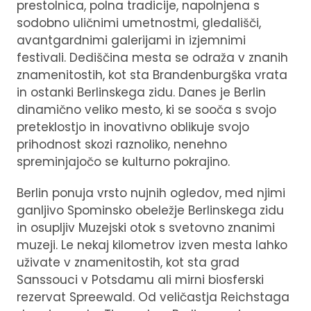
prestolnica, polna tradicije, napolnjena s
sodobno uličnimi umetnostmi, gledališči,
avantgardnimi galerijami in izjemnimi
festivali. Dediščina mesta se odraža v znanih
znamenitostih, kot sta Brandenburgška vrata
in ostanki Berlinskega zidu. Danes je Berlin
dinamično veliko mesto, ki se sooča s svojo
preteklostjo in inovativno oblikuje svojo
prihodnost skozi raznoliko, nenehno
spreminjajočo se kulturno pokrajino.
Berlin ponuja vrsto nujnih ogledov, med njimi
ganljivo Spominsko obeležje Berlinskega zidu
in osupljiv Muzejski otok s svetovno znanimi
muzeji. Le nekaj kilometrov izven mesta lahko
uživate v znamenitostih, kot sta grad
Sanssouci v Potsdamu ali mirni biosferski
rezervat Spreewald. Od veličastja Reichstaga