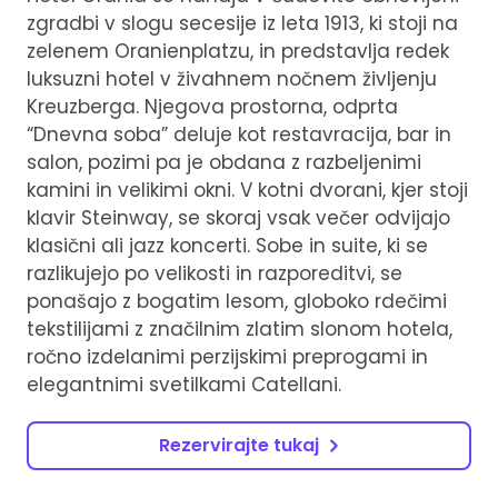
zgradbi v slogu secesije iz leta 1913, ki stoji na
zelenem Oranienplatzu, in predstavlja redek
luksuzni hotel v živahnem nočnem življenju
Kreuzberga. Njegova prostorna, odprta
“Dnevna soba” deluje kot restavracija, bar in
salon, pozimi pa je obdana z razbeljenimi
kamini in velikimi okni. V kotni dvorani, kjer stoji
klavir Steinway, se skoraj vsak večer odvijajo
klasični ali jazz koncerti. Sobe in suite, ki se
razlikujejo po velikosti in razporeditvi, se
ponašajo z bogatim lesom, globoko rdečimi
tekstilijami z značilnim zlatim slonom hotela,
ročno izdelanimi perzijskimi preprogami in
elegantnimi svetilkami Catellani.
Rezervirajte tukaj