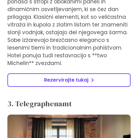
ponaša s stropi z obokanimi paneli in
dinamičnim osvetljevanjem, ki se čez dan
prilagaja. Klasični elementi, kot so veličastna
vitraža in kupola z zlatim listom ter znameniti
slonji vodnjak, ostajajo del njegovega šarma.
Sobe izžarevajo brezčasno eleganco s
lesenimi tlemi in tradicionalnim pohištvom.
Hotel ponuja tudi restavracijo s **two
Michelin** zvezdami.
Rezervirajte tukaj
3. Telegraphenamt