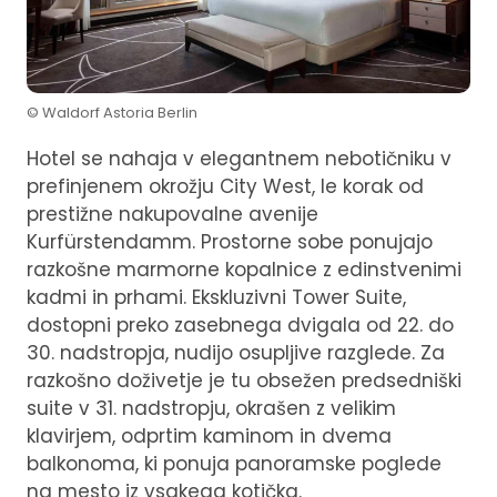
© Waldorf Astoria Berlin
Hotel se nahaja v elegantnem nebotičniku v
prefinjenem okrožju City West, le korak od
prestižne nakupovalne avenije
Kurfürstendamm. Prostorne sobe ponujajo
razkošne marmorne kopalnice z edinstvenimi
kadmi in prhami. Ekskluzivni Tower Suite,
dostopni preko zasebnega dvigala od 22. do
30. nadstropja, nudijo osupljive razglede. Za
razkošno doživetje je tu obsežen predsedniški
suite v 31. nadstropju, okrašen z velikim
klavirjem, odprtim kaminom in dvema
balkonoma, ki ponuja panoramske poglede
na mesto iz vsakega kotička.