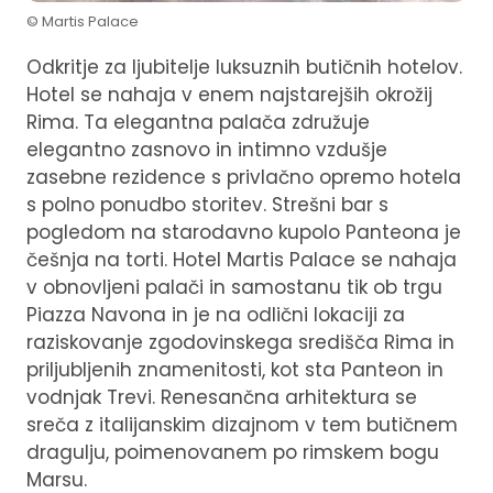
© Martis Palace
Odkritje za ljubitelje luksuznih butičnih hotelov.
Hotel se nahaja v enem najstarejših okrožij
Rima. Ta elegantna palača združuje
elegantno zasnovo in intimno vzdušje
zasebne rezidence s privlačno opremo hotela
s polno ponudbo storitev. Strešni bar s
pogledom na starodavno kupolo Panteona je
češnja na torti. Hotel Martis Palace se nahaja
v obnovljeni palači in samostanu tik ob trgu
Piazza Navona in je na odlični lokaciji za
raziskovanje zgodovinskega središča Rima in
priljubljenih znamenitosti, kot sta Panteon in
vodnjak Trevi. Renesančna arhitektura se
sreča z italijanskim dizajnom v tem butičnem
dragulju, poimenovanem po rimskem bogu
Marsu.