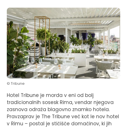
© Tribune
Hotel Tribune je morda v eni od bolj
tradicionalnih sosesk Rima, vendar njegova
zasnova odraža blagovno znamko hotela.
Pravzaprav je The Tribune več kot le nov hotel
v Rimu – postal je stičišče domačinov, ki jih