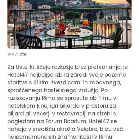
© 47Hotel
Za tiste, ki iščejo razkošje brez pretvarjanja, je
Hotel47 najboljša izbira zaradi svoje pozorne
storitve s štirimi zvezdicami in zabavnega,
sproščenega hostelskega vzdušja. Po
raziskovanju Rima se sprostite ob filmu v
hotelskem kinu, igri biljarda v prostoru za
biljard ali večerji v restavraciji na strehi s
pogledom na Forum Boarium. Hotel47 se
nahaja v središču okrožja Velabro, blizu več
najpomembnejših znamenitosti v Rimu.