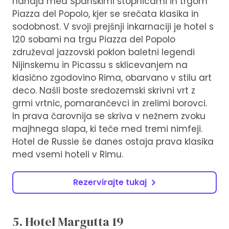
nahaja med Španskimi stopnicami in trgom
Piazza del Popolo, kjer se srečata klasika in
sodobnost. V svoji prejšnji inkarnaciji je hotel s
120 sobami na trgu Piazza del Popolo
združeval jazzovski poklon baletni legendi
Nijinskemu in Picassu s sklicevanjem na
klasično zgodovino Rima, obarvano v stilu art
deco. Našli boste sredozemski skrivni vrt z
grmi vrtnic, pomarančevci in zrelimi borovci.
In prava čarovnija se skriva v nežnem zvoku
majhnega slapa, ki teče med tremi nimfeji.
Hotel de Russie še danes ostaja prava klasika
med vsemi hoteli v Rimu.
Rezervirajte tukaj
5. Hotel Margutta 19