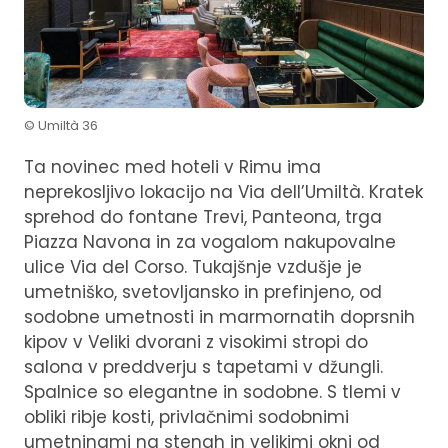
© Umiltà 36
Ta novinec med hoteli v Rimu ima
neprekosljivo lokacijo na Via dell’Umiltà. Kratek
sprehod do fontane Trevi, Panteona, trga
Piazza Navona in za vogalom nakupovalne
ulice Via del Corso. Tukajšnje vzdušje je
umetniško, svetovljansko in prefinjeno, od
sodobne umetnosti in marmornatih doprsnih
kipov v Veliki dvorani z visokimi stropi do
salona v preddverju s tapetami v džungli.
Spalnice so elegantne in sodobne. S tlemi v
obliki ribje kosti, privlačnimi sodobnimi
umetninami na stenah in velikimi okni od