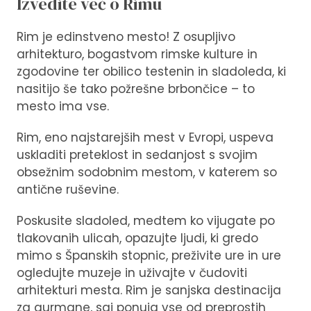
Izvedite več o Rimu
Rim je edinstveno mesto! Z osupljivo
arhitekturo, bogastvom rimske kulture in
zgodovine ter obilico testenin in sladoleda, ki
nasitijo še tako požrešne brbončice – to
mesto ima vse.
Rim, eno najstarejših mest v Evropi, uspeva
uskladiti preteklost in sedanjost s svojim
obsežnim sodobnim mestom, v katerem so
antične ruševine.
Poskusite sladoled, medtem ko vijugate po
tlakovanih ulicah, opazujte ljudi, ki gredo
mimo s Španskih stopnic, preživite ure in ure
ogledujte muzeje in uživajte v čudoviti
arhitekturi mesta. Rim je sanjska destinacija
za gurmane, saj ponuja vse od preprostih