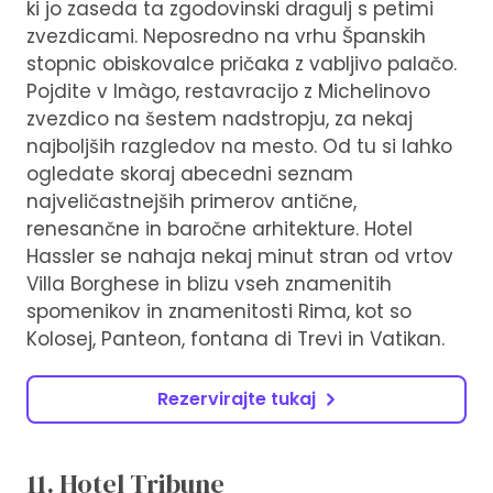
ki jo zaseda ta zgodovinski dragulj s petimi
zvezdicami. Neposredno na vrhu Španskih
stopnic obiskovalce pričaka z vabljivo palačo.
Pojdite v Imàgo, restavracijo z Michelinovo
zvezdico na šestem nadstropju, za nekaj
najboljših razgledov na mesto. Od tu si lahko
ogledate skoraj abecedni seznam
najveličastnejših primerov antične,
renesančne in baročne arhitekture. Hotel
Hassler se nahaja nekaj minut stran od vrtov
Villa Borghese in blizu vseh znamenitih
spomenikov in znamenitosti Rima, kot so
Kolosej, Panteon, fontana di Trevi in ​​Vatikan.
Rezervirajte tukaj
11. Hotel Tribune