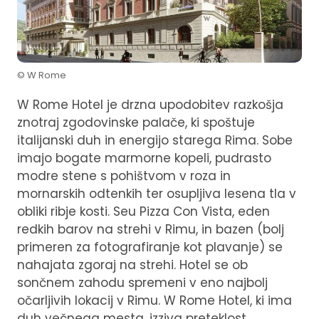
© W Rome
W Rome Hotel je drzna upodobitev razkošja
znotraj zgodovinske palače, ki spoštuje
italijanski duh in energijo starega Rima. Sobe
imajo bogate marmorne kopeli, pudrasto
modre stene s pohištvom v roza in
mornarskih odtenkih ter osupljiva lesena tla v
obliki ribje kosti. Seu Pizza Con Vista, eden
redkih barov na strehi v Rimu, in bazen (bolj
primeren za fotografiranje kot plavanje) se
nahajata zgoraj na strehi. Hotel se ob
sončnem zahodu spremeni v eno najbolj
očarljivih lokacij v Rimu. W Rome Hotel, ki ima
duh večnega mesta, izziva preteklost,