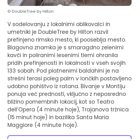
© DoubleTree by Hilton
V sodelovanju z lokalnimi oblikovalci in
umetniki je DoubleTree by Hilton razvil
prefinjeno rimsko mesto, ki pooseblja mesto.
Blagovna znamka je s smaragdno zelenimi
kavči in poliranimi lesenimi tlemi ohranila
pridih prefinjenosti in lokalnosti v vseh svojih
133 sobah. Pod platnenimi baldahini je na
strešni terasi poleg palm v lončkih postavljeno
udobno pohištvo iz ratana. Bivanje v Montiju
ponuja več prednosti, vključno z neposredno
bližino pomembnih lokacij, kot so Teatro
dell’Opera (4 minute hoje), Trajanova tržnica
(15 minut hoje) in bazilika Santa Maria
Maggiore (4 minute hoje).