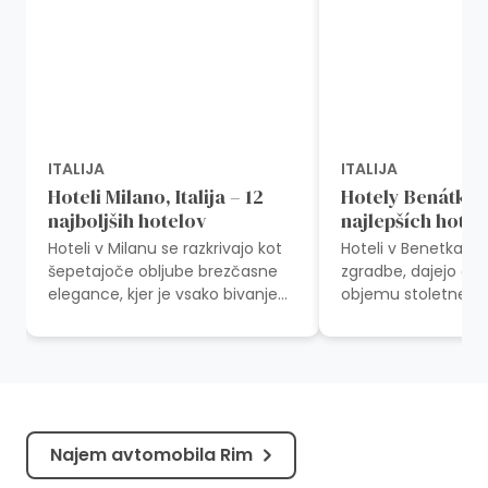
ITALIJA
ITALIJA
Hoteli Milano, Italija – 12
Hotely Benátky, I
najboljših hotelov
najlepších hotel
Hoteli v Milanu se razkrivajo kot
Hoteli v Benetkah, 
šepetajoče obljube brezčasne
zgradbe, dajejo gos
elegance, kjer je vsako bivanje
objemu stoletne pri
potovanje skozi zgodovino,
romantičnega šepe
umetnost in utripajoče bitje
Vsak hotel v Benetka
srca...
Najem avtomobila Rim