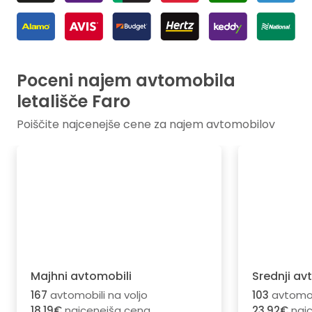
Poceni najem avtomobila
letališče Faro
Poiščite najcenejše cene za najem avtomobilov
Majhni avtomobili
Srednji av
167
avtomobili na voljo
103
avtomobi
18.19€
najcenejša cena
23.92€
najc