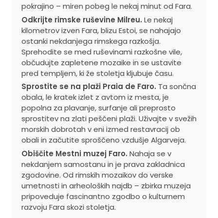
pokrajino – miren pobeg le nekaj minut od Fara.
Odkrijte rimske ruševine Milreu.
Le nekaj
kilometrov izven Fara, blizu Estoi, se nahajajo
ostanki nekdanjega rimskega razkošja.
Sprehodite se med ruševinami razkošne vile,
občudujte zapletene mozaike in se ustavite
pred templjem, ki že stoletja kljubuje času.
Sprostite se na plaži Praia de Faro.
Ta sončna
obala, le kratek izlet z avtom iz mesta, je
popolna za plavanje, surfanje ali preprosto
sprostitev na zlati peščeni plaži. Uživajte v svežih
morskih dobrotah v eni izmed restavracij ob
obali in začutite sproščeno vzdušje Algarveja.
Obiščite Mestni muzej Faro.
Nahaja se v
nekdanjem samostanu in je prava zakladnica
zgodovine. Od rimskih mozaikov do verske
umetnosti in arheoloških najdb – zbirka muzeja
pripoveduje fascinantno zgodbo o kulturnem
razvoju Fara skozi stoletja.