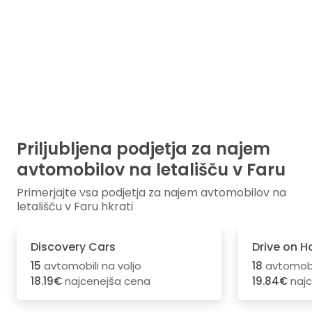
Priljubljena podjetja za najem
avtomobilov na letališču v Faru
Primerjajte vsa podjetja za najem avtomobilov na
letališču v Faru hkrati
Discovery Cars
Drive on H
15
avtomobili na voljo
18
avtomobil
18.19€
najcenejša cena
19.84€
najc