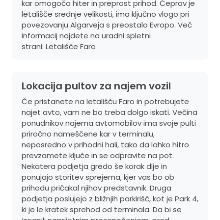
kar omogoča hiter in preprost prihod. Čeprav je
letališče srednje velikosti, ima ključno vlogo pri
povezovanju Algarveja s preostalo Evropo. Več
informacij najdete na uradni spletni
strani:
Letališče Faro
Lokacija pultov za najem vozil
Če pristanete na letališču Faro in potrebujete
najet avto, vam ne bo treba dolgo iskati. Večina
ponudnikov najema avtomobilov ima svoje pulti
priročno nameščene kar v terminalu,
neposredno v prihodni hali, tako da lahko hitro
prevzamete ključe in se odpravite na pot.
Nekatera podjetja gredo še korak dlje in
ponujajo storitev sprejema, kjer vas bo ob
prihodu pričakal njihov predstavnik. Druga
podjetja poslujejo z bližnjih parkirišč, kot je Park 4,
ki je le kratek sprehod od terminala. Da bi se