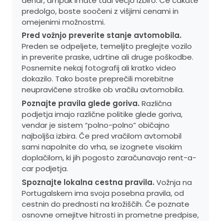
denar, ampak imate tudi večjo izbiro. Če čakate
predolgo, boste soočeni z višjimi cenami in
omejenimi možnostmi.
Pred vožnjo preverite stanje avtomobila.
Preden se odpeljete, temeljito preglejte vozilo
in preverite praske, udrtine ali druge poškodbe.
Posnemite nekaj fotografij ali kratko video
dokazilo. Tako boste preprečili morebitne
neupravičene stroške ob vračilu avtomobila.
Poznajte pravila glede goriva.
Različna
podjetja imajo različne politike glede goriva,
vendar je sistem “polno-polno” običajno
najboljša izbira. Če pred vračilom avtomobil
sami napolnite do vrha, se izognete visokim
doplačilom, ki jih pogosto zaračunavajo rent-a-
car podjetja.
Spoznajte lokalna cestna pravila.
Vožnja na
Portugalskem ima svoja posebna pravila, od
cestnin do prednosti na krožiščih. Če poznate
osnovne omejitve hitrosti in prometne predpise,