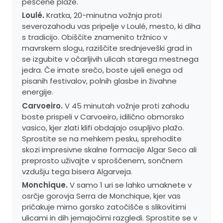
peščene plaže.
Loulé.
Kratka, 20-minutna vožnja proti
severozahodu vas pripelje v Loulé, mesto, ki diha
s tradicijo. Obiščite znamenito tržnico v
mavrskem slogu, raziščite srednjeveški grad in
se izgubite v očarljivih ulicah starega mestnega
jedra. Če imate srečo, boste ujeli enega od
pisanih festivalov, polnih glasbe in živahne
energije.
Carvoeiro.
V 45 minutah vožnje proti zahodu
boste prispeli v Carvoeiro, idilično obmorsko
vasico, kjer zlati klifi obdajajo osupljivo plažo.
Sprostite se na mehkem pesku, sprehodite
skozi impresivne skalne formacije Algar Seco ali
preprosto uživajte v sproščenem, sončnem
vzdušju tega bisera Algarveja.
Monchique.
V samo 1 uri se lahko umaknete v
osrčje gorovja Serra de Monchique, kjer vas
pričakuje mirno gorsko zatočišče s slikovitimi
ulicami in dih jemajočimi razgledi. Sprostite se v