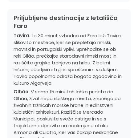
Priljubljene destinacije z letališča
Faro
Tavira.
Le 30 minut vzhodno od Fara leži Tavira,
slikovito mestece, kjer se prepletajo rimski,
mavrski in portugalski vplivi. Sprehodite se ob
reki Gilão, prečkajte starodavni rimski most in
raziščite grajsko trdnjavo na hribu. Z belimi
hišami, očarljivimi trgi in sproščenim vzdušjem
Tavira popolnoma odraža bogato zgodovino in
kulturo Algarveja.
Olhão.
V samo 15 minutah lahko pridete do
Olhãa, živahnega ribiškega mesta, znanega po
živahnih tržnicah morske hrane in edinstveni
kubistični arhitekturi. Raziščite Mercado
Municipal, poskusite sveže ostrige in se s
trajektom odpravite na neokrnjene otoke
Armona ali Culatra, kjer vas čakajo neskončne