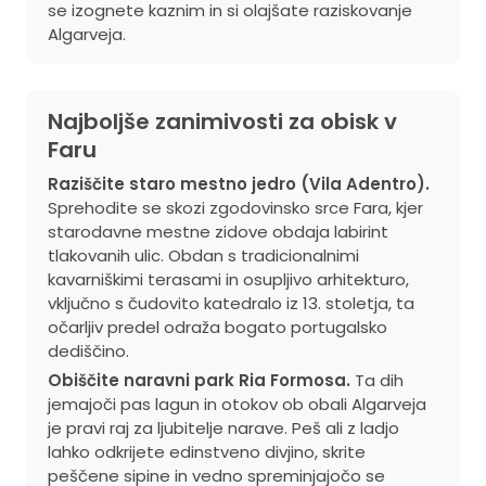
se izognete kaznim in si olajšate raziskovanje
Algarveja.
Najboljše zanimivosti za obisk v
Faru
Raziščite staro mestno jedro (Vila Adentro).
Sprehodite se skozi zgodovinsko srce Fara, kjer
starodavne mestne zidove obdaja labirint
tlakovanih ulic. Obdan s tradicionalnimi
kavarniškimi terasami in osupljivo arhitekturo,
vključno s čudovito katedralo iz 13. stoletja, ta
očarljiv predel odraža bogato portugalsko
dediščino.
Obiščite naravni park Ria Formosa.
Ta dih
jemajoči pas lagun in otokov ob obali Algarveja
je pravi raj za ljubitelje narave. Peš ali z ladjo
lahko odkrijete edinstveno divjino, skrite
peščene sipine in vedno spreminjajočo se