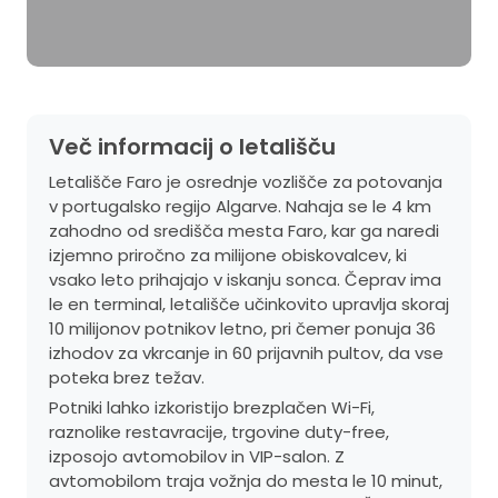
Več informacij o letališču
Letališče Faro je osrednje vozlišče za potovanja
v portugalsko regijo Algarve. Nahaja se le 4 km
zahodno od središča mesta Faro, kar ga naredi
izjemno priročno za milijone obiskovalcev, ki
vsako leto prihajajo v iskanju sonca. Čeprav ima
le en terminal, letališče učinkovito upravlja skoraj
10 milijonov potnikov letno, pri čemer ponuja 36
izhodov za vkrcanje in 60 prijavnih pultov, da vse
poteka brez težav.
Potniki lahko izkoristijo brezplačen Wi-Fi,
raznolike restavracije, trgovine duty-free,
izposojo avtomobilov in VIP-salon. Z
avtomobilom traja vožnja do mesta le 10 minut,