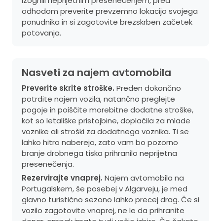
izognili neprijetnim presenečenjem, pred
odhodom preverite prevzemno lokacijo svojega
ponudnika in si zagotovite brezskrben začetek
potovanja.
Nasveti za najem avtomobila
Preverite skrite stroške.
Preden dokončno
potrdite najem vozila, natančno preglejte
pogoje in poiščite morebitne dodatne stroške,
kot so letališke pristojbine, doplačila za mlade
voznike ali stroški za dodatnega voznika. Ti se
lahko hitro naberejo, zato vam bo pozorno
branje drobnega tiska prihranilo neprijetna
presenečenja.
Rezervirajte vnaprej.
Najem avtomobila na
Portugalskem, še posebej v Algarveju, je med
glavno turistično sezono lahko precej drag. Če si
vozilo zagotovite vnaprej, ne le da prihranite