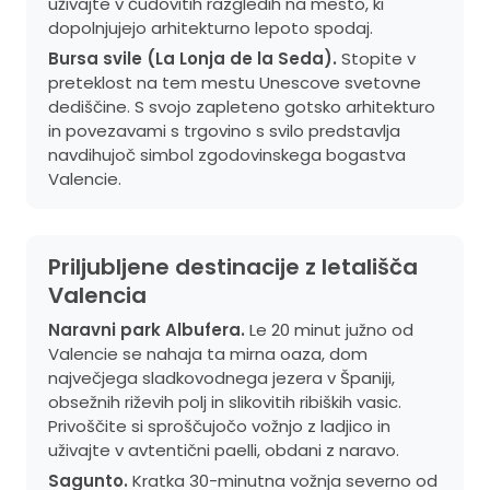
uživajte v čudovitih razgledih na mesto, ki
dopolnjujejo arhitekturno lepoto spodaj.
Bursa svile (La Lonja de la Seda).
Stopite v
preteklost na tem mestu Unescove svetovne
dediščine. S svojo zapleteno gotsko arhitekturo
in povezavami s trgovino s svilo predstavlja
navdihujoč simbol zgodovinskega bogastva
Valencie.
Priljubljene destinacije z letališča
Valencia
Naravni park Albufera.
Le 20 minut južno od
Valencie se nahaja ta mirna oaza, dom
največjega sladkovodnega jezera v Španiji,
obsežnih riževih polj in slikovitih ribiških vasic.
Privoščite si sproščujočo vožnjo z ladjico in
uživajte v avtentični paelli, obdani z naravo.
Sagunto.
Kratka 30-minutna vožnja severno od