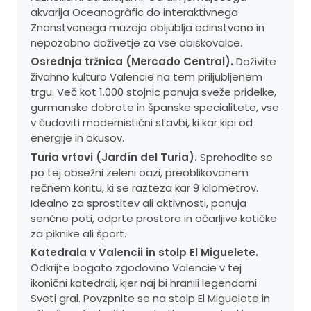
akvarija Oceanogràfic do interaktivnega
Znanstvenega muzeja obljublja edinstveno in
nepozabno doživetje za vse obiskovalce.
Osrednja tržnica (Mercado Central).
Doživite
živahno kulturo Valencie na tem priljubljenem
trgu. Več kot 1.000 stojnic ponuja sveže pridelke,
gurmanske dobrote in španske specialitete, vse
v čudoviti modernistični stavbi, ki kar kipi od
energije in okusov.
Turia vrtovi (Jardín del Turia).
Sprehodite se
po tej obsežni zeleni oazi, preoblikovanem
rečnem koritu, ki se razteza kar 9 kilometrov.
Idealno za sprostitev ali aktivnosti, ponuja
senčne poti, odprte prostore in očarljive kotičke
za piknike ali šport.
Katedrala v Valencii in stolp El Miguelete.
Odkrijte bogato zgodovino Valencie v tej
ikonični katedrali, kjer naj bi hranili legendarni
Sveti gral. Povzpnite se na stolp El Miguelete in