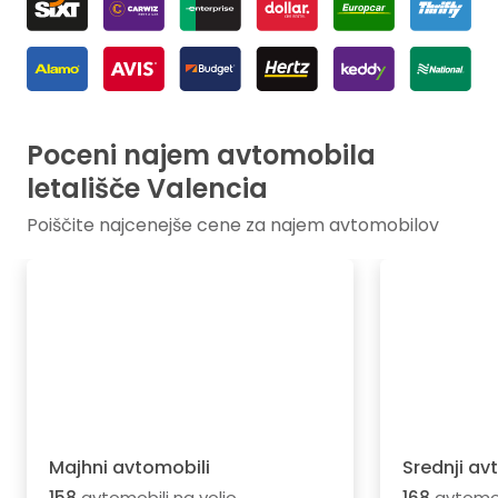
Poceni najem avtomobila
letališče Valencia
Poiščite najcenejše cene za najem avtomobilov
Majhni avtomobili
Srednji av
158
avtomobili na voljo
168
avtomobi