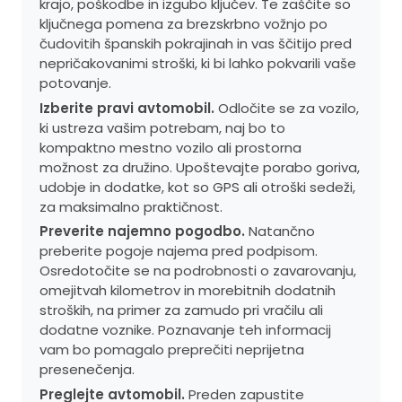
krajo, poškodbe in izgubo ključev. Te zaščite so
ključnega pomena za brezskrbno vožnjo po
čudovitih španskih pokrajinah in vas ščitijo pred
nepričakovanimi stroški, ki bi lahko pokvarili vaše
potovanje.
Izberite pravi avtomobil.
Odločite se za vozilo,
ki ustreza vašim potrebam, naj bo to
kompaktno mestno vozilo ali prostorna
možnost za družino. Upoštevajte porabo goriva,
udobje in dodatke, kot so GPS ali otroški sedeži,
za maksimalno praktičnost.
Preverite najemno pogodbo.
Natančno
preberite pogoje najema pred podpisom.
Osredotočite se na podrobnosti o zavarovanju,
omejitvah kilometrov in morebitnih dodatnih
stroških, na primer za zamudo pri vračilu ali
dodatne voznike. Poznavanje teh informacij
vam bo pomagalo preprečiti neprijetna
presenečenja.
Preglejte avtomobil.
Preden zapustite