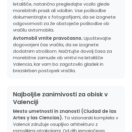
letališče, natančno pregledajte vozilo glede
morebitnih prask ali vdolbin. Vse poškodbe
dokumentirajte s fotografijami, da se izognete
odgovornosti za že obstoječe poškodbe ob
vračilu avtomobila.
Avtomobil vrnite pravočasno.
Upoštevajte
dogovorjeni čas vračila, da se izognete
dodatnim stroškom. Načrtujte dovolj časa za
morebitne zamude ob vrnitvi na letališče
Valencia, kar vam bo zagotovilo gladek in
brezskrben postopek vračila.
Najboljše zanimivosti za obisk v
Valenciji
Mesto umetnosti in znanosti (Ciudad de las
Artes y las Ciencias).
Ta vizionarski kompleks v
Valencii združuje osupljivo arhitekturo z
raznolikimi atrakcijami. Od dih jemajočega