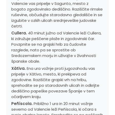
Valencie vas pripelje v Sagunto, mesto z
bogato zgodovinsko dediščino. Raziščite rimske
ruševine, občudujte starodavno gledališče in se
izgubite v ozkih ulicah srednjeveške judovske
četrti.
Cullera.
40 minut južno od Valencie leži Cullera,
ki združuje peščene plaže in zgodovinski čar.
Povzpnite se na grajski hrib za čudovite
razglede, nato pa se sprostite ob
Sredozemskem morju in uživajte v živahnosti
španske obale.
Xàtiva.
Ena ura vožnje proti jugozahodu vas
pripelje v Xàtivo, mesto, ki prekipeva od
zgodovine. Raziščite grajski vrh na hribu,
sprehodite se po starodavnih ulicah in odkrijte
dediščino papeške povezave Španije v tem
očarljivem kraju.
Peñíscola.
Približno 1 ura in 20 minut vožnje
severno od Valencie leži Peñíscola, ki očara s
svojo obalno lepoto. Sprehodite se po peščenih