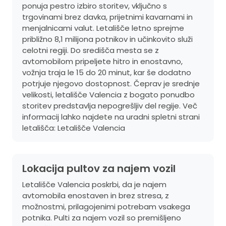
ponuja pestro izbiro storitev, vključno s
trgovinami brez davka, prijetnimi kavarnami in
menjalnicami valut. Letališče letno sprejme
približno 8,1 milijona potnikov in učinkovito služi
celotni regiji. Do središča mesta se z
avtomobilom pripeljete hitro in enostavno,
vožnja traja le 15 do 20 minut, kar še dodatno
potrjuje njegovo dostopnost. Čeprav je srednje
velikosti, letališče Valencia z bogato ponudbo
storitev predstavlja nepogrešljiv del regije. Več
informacij lahko najdete na uradni spletni strani
letališča:
Letališče Valencia
Lokacija pultov za najem vozil
Letališče Valencia poskrbi, da je najem
avtomobila enostaven in brez stresa, z
možnostmi, prilagojenimi potrebam vsakega
potnika. Pulti za najem vozil so premišljeno