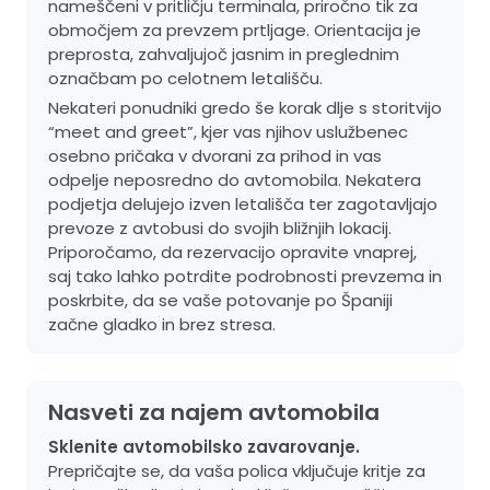
nameščeni v pritličju terminala, priročno tik za
območjem za prevzem prtljage. Orientacija je
preprosta, zahvaljujoč jasnim in preglednim
označbam po celotnem letališču.
Nekateri ponudniki gredo še korak dlje s storitvijo
“meet and greet”, kjer vas njihov uslužbenec
osebno pričaka v dvorani za prihod in vas
odpelje neposredno do avtomobila. Nekatera
podjetja delujejo izven letališča ter zagotavljajo
prevoze z avtobusi do svojih bližnjih lokacij.
Priporočamo, da rezervacijo opravite vnaprej,
saj tako lahko potrdite podrobnosti prevzema in
poskrbite, da se vaše potovanje po Španiji
začne gladko in brez stresa.
Nasveti za najem avtomobila
Sklenite avtomobilsko zavarovanje.
Prepričajte se, da vaša polica vključuje kritje za