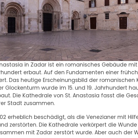
Anastasia in Zadar ist ein romanisches Gebäude mit d
hrhundert erbaut. Auf den Fundamenten einer frühchri
ert. Das heutige Erscheinungsbild der romanischen 
er Glockenturm wurde im 15. und 19. Jahrhundert ha
aut. Die Kathedrale von St. Anastasia fasst die G
hrer Stadt zusammen.
2 erheblich beschädigt, als die Venezianer mit Hilf
nd zerstörten. Die Kathedrale verkörpert die Wunde 
zusammen mit Zadar zerstört wurde. Aber auch der W