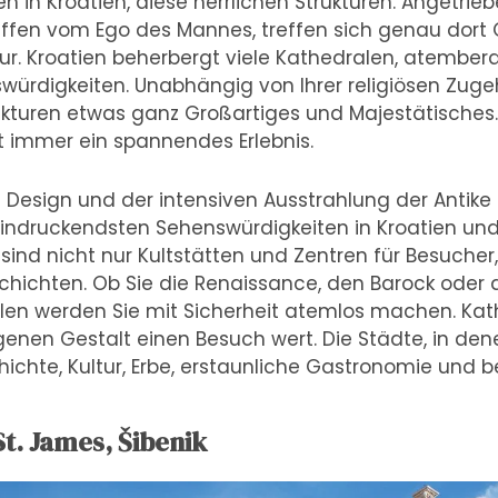
en in Kroatien, diese herrlichen Strukturen. Angetrieb
fen vom Ego des Mannes, treffen sich genau dort
tur. Kroatien beherbergt viele Kathedralen, atembe
rdigkeiten. Unabhängig von Ihrer religiösen Zuge
ukturen etwas ganz Großartiges und Majestätisches
t immer ein spannendes Erlebnis.
 Design und der intensiven Ausstrahlung der Antike
indruckendsten Sehenswürdigkeiten in Kroatien und
 sind nicht nur Kultstätten und Zentren für Besuche
hichten. Ob Sie die Renaissance, den Barock oder d
len werden Sie mit Sicherheit atemlos machen. Kath
eigenen Gestalt einen Besuch wert. Die Städte, in de
hichte, Kultur, Erbe, erstaunliche Gastronomie und b
t. James, Šibenik