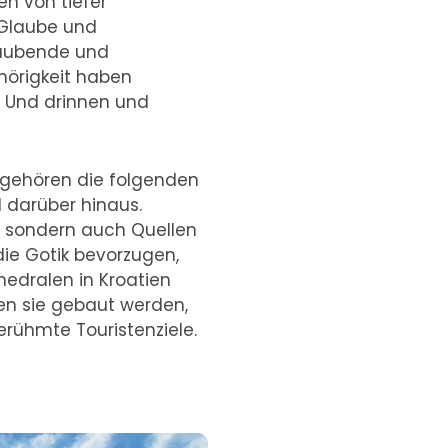
en von tiefer
 Glaube und
raubende und
hörigkeit haben
. Und drinnen und
 gehören die folgenden
 darüber hinaus.
r, sondern auch Quellen
ie Gotik bevorzugen,
edralen in Kroatien
nen sie gebaut werden,
erühmte Touristenziele.