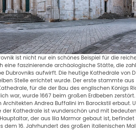
vnik ist nicht nur ein schönes Beispiel für die rei
h eine faszinierende archäologische Stätte, die zah
 Dubrovniks aufwirft. Die heutige Kathedrale von Dub
elben Stelle errichtet wurde. Der erste stammte aus 
athedrale, für die der Bau des englischen Königs R
ch war, wurde 1667 beim großen Erdbeben zerstört.
 Architekten Andrea Buffalini im Barockstil erbaut. 
nere der Kathedrale ist wunderschön und mit bedeut
uptaltar, der aus lila Marmor gebaut ist, befindet
 dem 16. Jahrhundert des großen italienischen Male