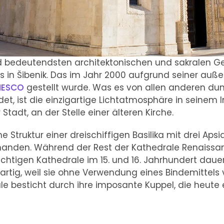
d bedeutendsten architektonischen und sakralen Ge
s in Šibenik. Das im Jahr 2000 aufgrund seiner au
NESCO
gestellt wurde. Was es von allen anderen du
t, ist die einzigartige Lichtatmosphäre in seinem Inn
Stadt, an der Stelle einer älteren Kirche.
ne Struktur einer dreischiffigen Basilika mit drei Ap
orhanden. Während der Rest der Kathedrale Renaissan
rächtigen Kathedrale im 15. und 16. Jahrhundert daue
gartig, weil sie ohne Verwendung eines Bindemittels 
ale besticht durch ihre imposante Kuppel, die heute 