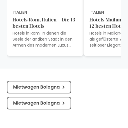
ITALIEN
ITALIEN
Hotels Rom, Italien – Die 13
Hotels Mailand, I
besten Hotels
12 besten Hotels
Hotels in Rom, in denen die
Hotels in Mailand e
Seele der antiken Stadt in den
als geflüsterte Ve
Armen des modernen Luxus
zeitloser Eleganz, w
Trost findet, sind wie in Stein
Aufenthalt eine Re
gemeißelte Verse eines Sonetts.
Geschichte, Kunst
Wo Reisende...
pulsierenden...
Mietwagen Bologna
Mietwagen Bologna