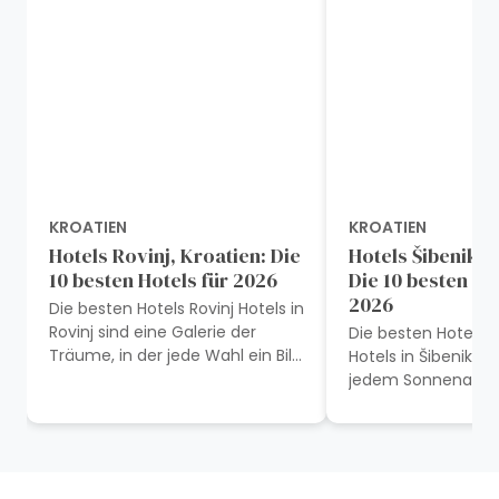
KROATIEN
KROATIEN
Hotels Rovinj, Kroatien: Die
Hotels Šibenik, 
10 besten Hotels für 2026
Die 10 besten Ho
2026
Die besten Hotels Rovinj Hotels in
Rovinj sind eine Galerie der
Die besten Hotels i
Träume, in der jede Wahl ein Bild
Hotels in Šibenik 
von Luxus, Geschichte und der
jedem Sonnenaufg
bezaubernden Schönheit der...
bieten eine Symph
Gelassenheit inmit
atemberaubenden.