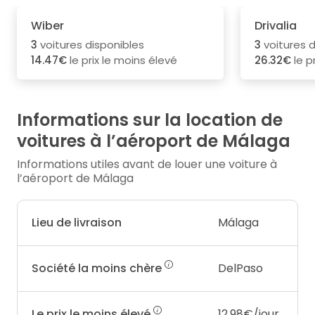
Wiber
Drivalia
3
voitures disponibles
3
voitures d
14.47€
le prix le moins élevé
26.32€
le p
Informations sur la location de
voitures à l’aéroport de Málaga
Informations utiles avant de louer une voiture à
l’aéroport de Málaga
Lieu de livraison
Málaga
Société la moins chère
DelPaso
Le prix le moins élevé
12.98€/jour