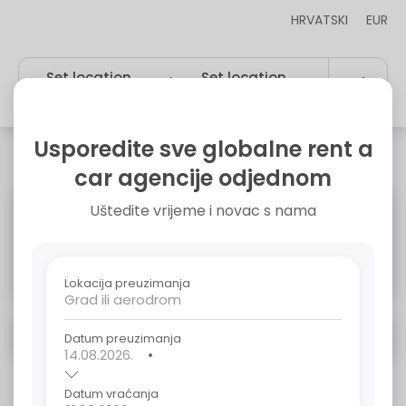
HRVATSKI
EUR
Set location
Set location
Pet
,
14.08.2026.
10:00
Pet
,
21.08.2026.
10:00
Usporedite sve globalne rent a
Filteri
Mapa
car agencije odjednom
Najjeftiniji
Uštedite vrijeme i novac s nama
Najveće uštede
Preporučeno
Lokacija preuzimanja
Set search parameters
Datum preuzimanja
•
Datum vraćanja