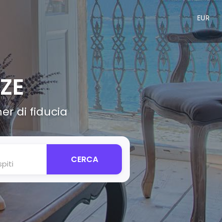
EUR
ZE
er di fiducia
CERCA
piti