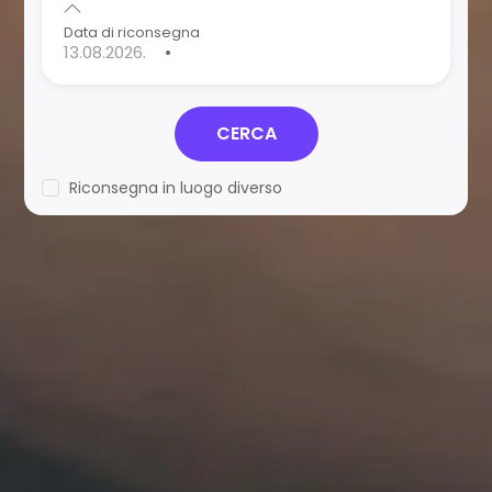
Data di riconsegna
•
CERCA
Riconsegna in luogo diverso