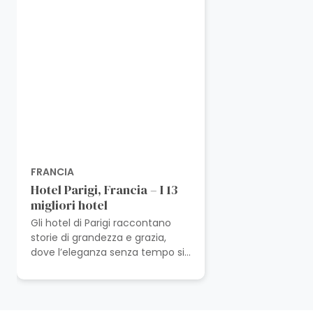
FRANCIA
Hotel Parigi, Francia – I 13
migliori hotel
Gli hotel di Parigi raccontano
storie di grandezza e grazia,
dove l’eleganza senza tempo si
intreccia con il fascino moderno
sotto le luci della città. Nel...