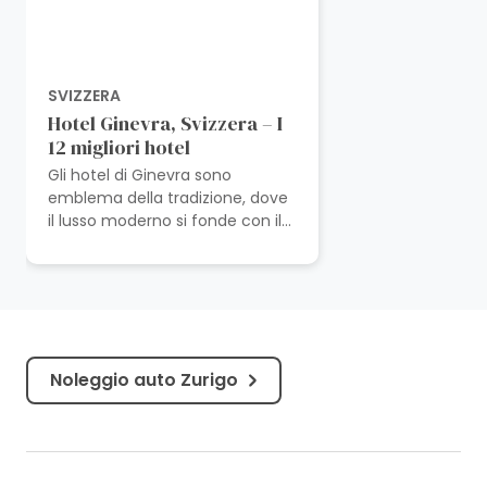
SVIZZERA
Hotel Ginevra, Svizzera – I
12 migliori hotel
Gli hotel di Ginevra sono
emblema della tradizione, dove
il lusso moderno si fonde con il
fascino delle strade
acciottolate, sotto le vette
sorvegliate della...
Noleggio auto Zurigo