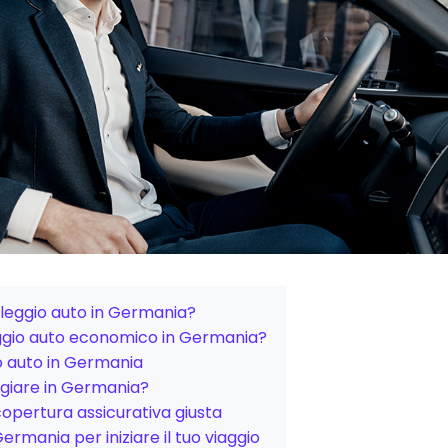
oleggio auto in Germania?
ggio auto economico in Germania?
io auto in Germania
ggiare in Germania?
 copertura assicurativa giusta
 Germania per iniziare il tuo viaggio