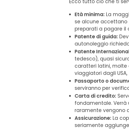
Ecco tutto ciò che ti se
Età minima:
La maggio
se alcune accettano c
preparati a pagare i
Patente di guida:
Devi
autonoleggio richiedon
Patente Internazional
tedesco), quasi sicur
caratteri latini, molt
viaggiatori dagli USA,
Passaporto o documen
serviranno per verifica
Carta di credito:
Serv
fondamentale. Verrà u
raramente vengono a
Assicurazione:
La cope
seriamente aggiungere