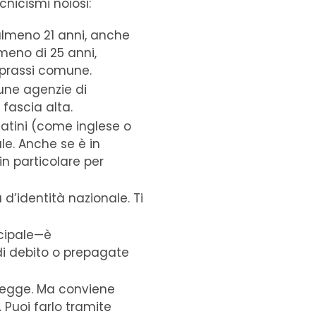
cnicismi noiosi:
almeno 21 anni, anche
meno di 25 anni,
 prassi comune.
une agenzie di
 fascia alta.
latini (come inglese o
le. Anche se è in
in particolare per
 d’identità nazionale. Ti
ncipale—è
di debito o prepagate
 legge. Ma conviene
 Puoi farlo tramite