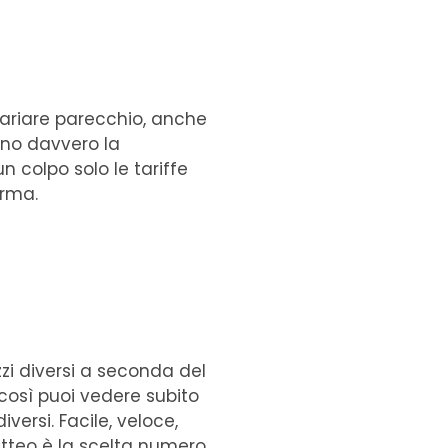
 variare parecchio, anche
anno davvero la
un colpo solo le tariffe
orma.
i diversi a seconda del
i, così puoi vedere subito
versi. Facile, veloce,
sitteo è la scelta numero