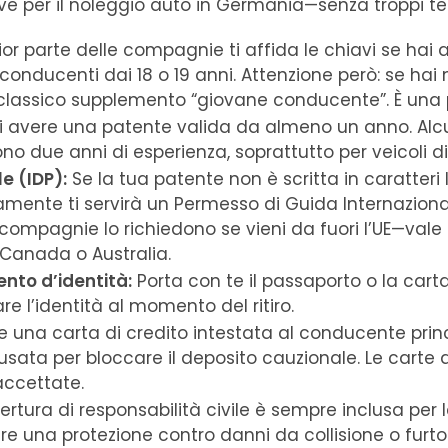
rve per il noleggio auto in Germania—senza troppi te
r parte delle compagnie ti affida le chiavi se hai 
onducenti dai 18 o 19 anni. Attenzione però: se hai 
l classico supplemento “giovane conducente”. È una
 avere una patente valida da almeno un anno. Alc
o due anni di esperienza, soprattutto per veicoli di
e (IDP):
Se la tua patente non è scritta in caratteri 
amente ti servirà un Permesso di Guida Internaziona
e compagnie lo richiedono se vieni da fuori l’UE—vale 
 Canada o Australia.
to d’identità:
Porta con te il passaporto o la carta
re l’identità al momento del ritiro.
e una carta di credito intestata al conducente pri
sata per bloccare il deposito cauzionale. Le carte 
ccettate.
rtura di responsabilità civile è sempre inclusa per
 una protezione contro danni da collisione o furto.