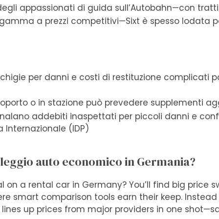
egli appassionati di guida sull’Autobahn—con tratti s
a gamma a prezzi competitivi—Sixt è spesso lodata pe
anchigie per danni e costi di restituzione complicati
eroporto o in stazione può prevedere supplementi agg
gnalano addebiti inaspettati per piccoli danni e con
a Internazionale (IDP)
oleggio auto economico in Germania?
l on a rental car in Germany? You’ll find big price 
e smart comparison tools earn their keep. Instead 
ch lines up prices from major providers in one shot—s