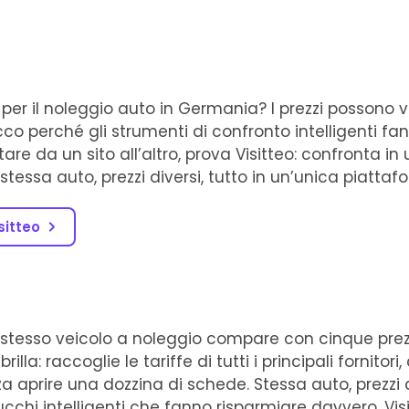
e per il noleggio auto in Germania? I prezzi possono
cco perché gli strumenti di confronto intelligenti f
tare da un sito all’altro, prova Visitteo: confronta in 
stessa auto, prezzi diversi, tutto in un’unica piattaf
sitteo
stesso veicolo a noleggio compare con cinque prezz
rilla: raccoglie le tariffe di tutti i principali fornitor
 aprire una dozzina di schede. Stessa auto, prezzi di
rucchi intelligenti che fanno risparmiare davvero, Vi