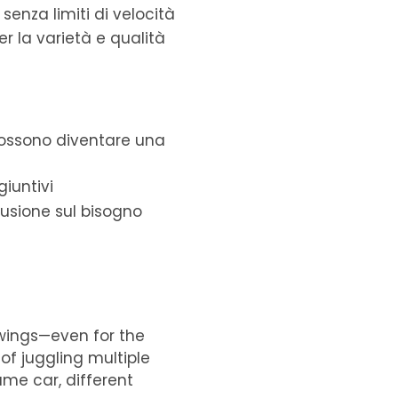
enza limiti di velocità
r la varietà e qualità
 possono diventare una
iuntivi
fusione sul bisogno
swings—even for the
of juggling multiple
ame car, different