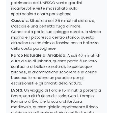
patrimonio dell’UNESCO vanta giardini
incantevoli e viste mozzafiato sulla
spettacolare costa portoghese.
Cascais.
Situata a soli 35 minuti di distanza,
Cascais è una perfetta fuga al mare.
Conosciuta per le sue spiagge dorate, la vivace
marina e il pittoresco centro storico, questa
cittadina unisce relax e fascino con la bellezza
della costa portoghese.
Parco Naturale di Arrábida.
A soli 40 minuti di
auto a sud di Lisbona, questo parco è un vero
santuario di bellezze naturali. Le sue acque
turchesi, le drammatiche scogliere e le colline
boscose lo rendono un paradiso per gli
escursionisti e gli amanti della natura.
Évora.
Un viaggio di 1 ora e 15 minuti ti porterà a
Évora, una città ricca di storia. Con il Tempio
Romano di Évora e la sua architettura
medievale, questo gioiello rappresenta il ricco
patrimonio culturale e storico del Portogallo.