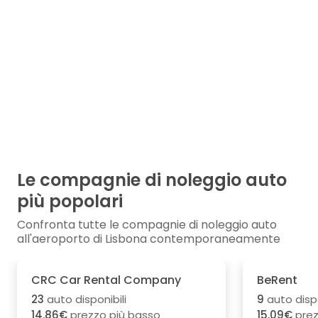
Le compagnie di noleggio auto
più popolari
Confronta tutte le compagnie di noleggio auto
all'aeroporto di Lisbona contemporaneamente
CRC Car Rental Company
BeRent
23
auto disponibili
9
auto dispo
14.86€
prezzo più basso
15.09€
prez