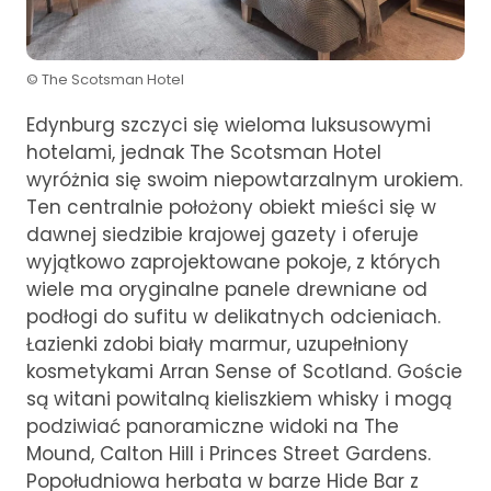
© The Scotsman Hotel
Edynburg szczyci się wieloma luksusowymi
hotelami, jednak The Scotsman Hotel
wyróżnia się swoim niepowtarzalnym urokiem.
Ten centralnie położony obiekt mieści się w
dawnej siedzibie krajowej gazety i oferuje
wyjątkowo zaprojektowane pokoje, z których
wiele ma oryginalne panele drewniane od
podłogi do sufitu w delikatnych odcieniach.
Łazienki zdobi biały marmur, uzupełniony
kosmetykami Arran Sense of Scotland. Goście
są witani powitalną kieliszkiem whisky i mogą
podziwiać panoramiczne widoki na The
Mound, Calton Hill i Princes Street Gardens.
Popołudniowa herbata w barze Hide Bar z