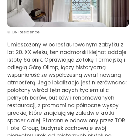
© ON Residence
Umieszczony w odrestaurowanym zabytku z
lat 20. XX wieku, ten nadmorski klejnot oddaje
istotę Salonik. Oprawiając Zatokę Termajską i
odległą Górę Olimp, łączy historyczną
wspaniałość ze współczesną wyrafinowaną
atmosferą. Jego lokalizacja jest niezrównana:
położony wśród tętniących życiem ulic
pełnych barów, butików i renomowanych
restauracji, z promami na północne wyspy
greckie, które znajdują się zaledwie krótki
spacer dalej. Starannie odnowiony przez TOR
Hotel Group, budynek zachowuje swój
pierwotny urok, od misternych płytek po