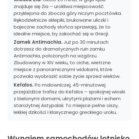
znajduje się Zia – urokliwa miejscowość
przyklejona do zbocza góry niczym pocztówka.
Rękodzielnicze sklepiki, brukowane uliczki i
bajeczne zachody słońca sprawiają, że to
idealne miejsce, by zakochać się w Grecji.
Zamek Antimachia.
Już po 30 minutach
dotrzesz do dramatycznych ruin zamku
Antimachia, położonych na wzgórzu.
Zbudowany w XIV wieku, to ciche, wietrzne
miejsce z panoramicznymi widokami, które
pozwala wyobrazić sobie życie sprzed wieków.
Kefalos.
Po malowniczej, 45-minutowej
przejażdżce trafisz do Kefalos – spokojnej wioski
z bielonymi domami, ukrytymi plażami i echem
starożytnej Astypalaii. To miejsce pełne ciszy,
lekkiej dzikości i klasycznego greckiego uroku.
Wynajem samochodów lotnisko