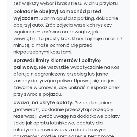
też większy wybór i brak stresu w dniu przylotu.
Dokładnie obejrzyj samochód przed
wyjazdem.
Zanim opuścisz parking, dokładnie
obejrzyj auto. Zrób zdjęcia wszelkich rys czy
wgnieceń – zarówno na zewnątrz, jak i
wewnątrz. To prosty krok, który zajmuje mniej niż
minutę, a może ochronić Cię przed
niepotrzebnymi kosztami.
Sprawdź limity kilometrów i politykę
paliwową.
Nie wszystkie wypożyczalnie na Kos
oferują nieograniczony przebieg lub jasne
zasady dotyczące paliwa. Upewnij się, co jest
zawarte w umowie, aby uniknąć niespodzianek
przy zwrocie pojazdu.
Uważaj na ukryte opłaty.
Przed kliknięciem
„potwierdź”, dokładnie przeczytaj szczegóły
rezerwacji. Zwróć uwagę na dodatkowe opłaty,
takie jak opłata lotniskowa, dopłaty dla
młodych kierowców czy za dodatkowych
pasażerów. Krótkie sprawdzenie teraz może