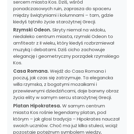
sercem miasta Kos. Dziś, wśród
ponadczasowych ruin, zaprasza do spaceru
między świątyniami i kolumnami – tam, gdzie
kiedyś tętniło życie starożytnej Grecji.
Rzymski Odeon.
Skryty niemal na widoku,
niedaleko centrum miasta, rzymski Odeon to
amfiteatr z II wieku, który kiedyś rozbrzmiewał
muzyką i debatami. Dziś cicho zachowuje
elegancję i geometryczny porządek rzymskiego
Kos.
Casa Romana.
Wejdź do Casa Romana i
poczuj, jak czas się zatrzymuje. Ta elegancka
willa rzymska, z bogatymi mozaikami i
przewiewnymi dziedzińcami, daje barwny obraz
życia elity w samym sercu starożytnej Grecji.
Platan Hipokratesa.
W samym centrum
miasta Kos rośnie legendarny platan, pod
którym – jak głosi tradycja – Hipokrates nauczał
swoich uczniów. Choć ma już kilka stuleci, wciąż
pozostaje potężnym symbolem wiedzy,