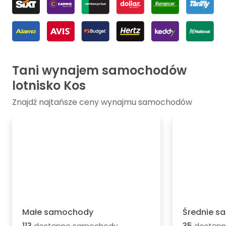
Tani wynajem samochodów
lotnisko Kos
Znajdź najtańsze ceny wynajmu samochodów
Małe samochody
Średnie 
113
dostępne samochody
35
dostępn