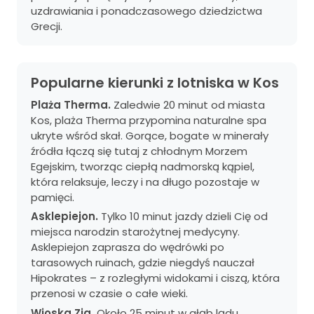
uzdrawiania i ponadczasowego dziedzictwa
Grecji.
Popularne kierunki z lotniska w Kos
Plaża Therma.
Zaledwie 20 minut od miasta
Kos, plaża Therma przypomina naturalne spa
ukryte wśród skał. Gorące, bogate w minerały
źródła łączą się tutaj z chłodnym Morzem
Egejskim, tworząc ciepłą nadmorską kąpiel,
która relaksuje, leczy i na długo pozostaje w
pamięci.
Asklepiejon.
Tylko 10 minut jazdy dzieli Cię od
miejsca narodzin starożytnej medycyny.
Asklepiejon zaprasza do wędrówki po
tarasowych ruinach, gdzie niegdyś nauczał
Hipokrates – z rozległymi widokami i ciszą, która
przenosi w czasie o całe wieki.
Wioska Zia.
Około 25 minut w głąb lądu