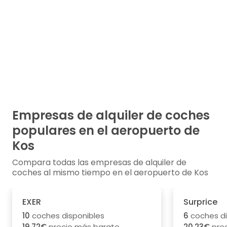
Empresas de alquiler de coches
populares en el aeropuerto de
Kos
Compara todas las empresas de alquiler de
coches al mismo tiempo en el aeropuerto de Kos
EXER
Surprice
10
coches disponibles
6
coches di
19.72€
precio más barato
20.23€
prec