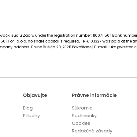
Trgovački sud u Zadru under the registration number: 110071150 | Bank number
 | For j.d.o.o. no share capital is required, i.e. € 0.1327 was paid at the 
pany address: Brune Bušića 20, 23211 Pakoštane | E-mail:
luka@visitteo.
Objavujte
Právne informácie
Blog
Súkromie
Príbehy
Podmienky
Cookies
Redakčné zásady