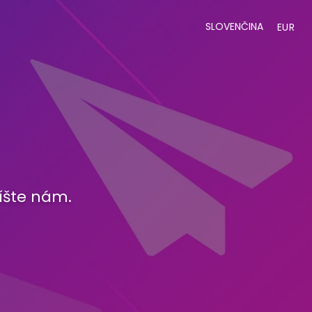
SLOVENČINA
EUR
íšte nám.