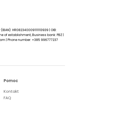
 (IBAN): HR0823400091111113939 | OIB:
time of establishment, Business bank: PBZ |
com
| Phone number: +385 996777237
Pomoc
Kontakt
FAQ