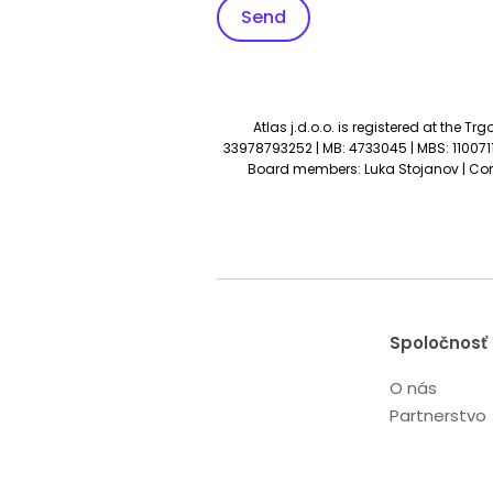
Atlas j.d.o.o. is registered at the 
33978793252 | MB: 4733045 | MBS: 110071150
Board members: Luka Stojanov | Com
Spoločnosť
O nás
Partnerstvo