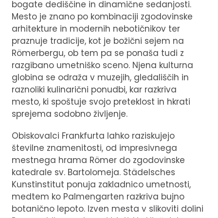
bogate dediščine in dinamične sedanjosti.
Mesto je znano po kombinaciji zgodovinske
arhitekture in modernih nebotičnikov ter
praznuje tradicije, kot je božični sejem na
Römerbergu, ob tem pa se ponaša tudi z
razgibano umetniško sceno. Njena kulturna
globina se odraža v muzejih, gledališčih in
raznoliki kulinarični ponudbi, kar razkriva
mesto, ki spoštuje svojo preteklost in hkrati
sprejema sodobno življenje.
Obiskovalci Frankfurta lahko raziskujejo
številne znamenitosti, od impresivnega
mestnega hrama Römer do zgodovinske
katedrale sv. Bartolomeja. Städelsches
Kunstinstitut ponuja zakladnico umetnosti,
medtem ko Palmengarten razkriva bujno
botanično lepoto. Izven mesta v slikoviti dolini