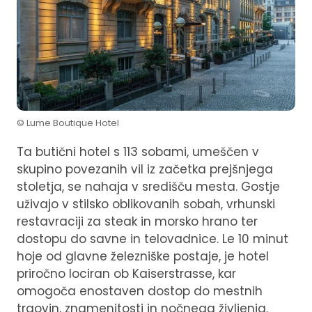
© Lume Boutique Hotel
Ta butični hotel s 113 sobami, umeščen v
skupino povezanih vil iz začetka prejšnjega
stoletja, se nahaja v središču mesta. Gostje
uživajo v stilsko oblikovanih sobah, vrhunski
restavraciji za steak in morsko hrano ter
dostopu do savne in telovadnice. Le 10 minut
hoje od glavne železniške postaje, je hotel
priročno lociran ob Kaiserstrasse, kar
omogoča enostaven dostop do mestnih
trgovin, znamenitosti in nočnega življenja.