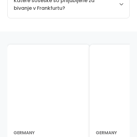
Katere soseske so priljubljene za
bivanje v Frankfurtu?
GERMANY
GERMANY