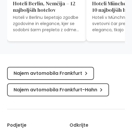
Hoteli Berlin, Nemčija – 12
Hoteli München,
najboljših hotelov
10 najboljših ho
Hoteli v Berlinu šepetajo zgodbe
Hoteli v Münchnu, kj
zgodovine in elegance, kjer se
svetovni čar prepl
sodobni šarm prepleta z odmevi
eleganco, tkajo sa
bogate preteklosti. Hoteli v
bavarskim nebom i
Berlinu, ki združujejo...
zgodbe iz preteklo
ponuja...
Najem avtomobila Frankfurt
Najem avtomobila Frankfurt-Hahn
Podjetje
Odkrijte