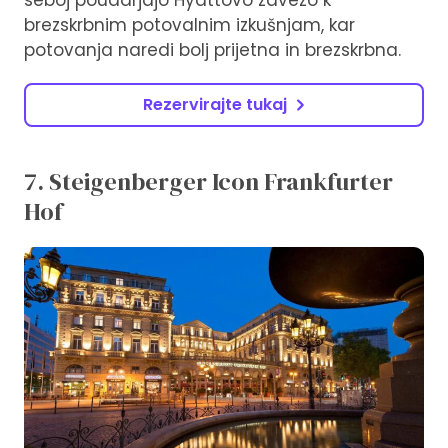
seboj poudarjajo Hyattovo zavezo k
brezskrbnim potovalnim izkušnjam, kar
potovanja naredi bolj prijetna in brezskrbna.
Rezervirajte tukaj
7. Steigenberger Icon Frankfurter
Hof