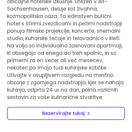
običajne hotelske izkušnje. Utežen v Alt-
Sachsenhausen, deluje kot živahna,
kozmopolitska oaza. Ta edinstven butični
hotel s štirimi zvezdicami in petimi nadstropji
ponuja filmske projekcije, koncerte, snemalni
studio, kuharske tečaje in telovadnico v kleti.
Na voljo so individualno zasnovani apartmaji,
ki obsegajo od enega do treh spalnic, in so
primerni za en večer ali več mesecev,
nekateri pa imajo tudi kuhinjske kotičke.
Uživajte v osupljivem razgledu na mestno
obzorje z zgornjega nadstropja, kjer se nahaja
kuhinja, odprta 24 ur na dan, polna različnih
sestavin za vaše kulinarične stvaritve.
Rezervirajte tukaj