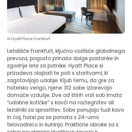
© Hyatt Place Frankfurt
Letališče Frankfurt, ključno vozlišče globalnega
prevoza, pogosto prinaša dolge postanke in
zgodnje lete za potnike. Hyatt Place si
prizadeva olajšati te poti s storitvami, ki
zagotavljajo udobje. Kljub temu, da gre za
hotelsko verigo, njene 312 sobe izžarevajo
domače vzdušje. Dve od štirih vrst sob imata
“udobne kotičke” s kavči na raztegnitev ali
ležalniki za sprostitev. Sobe ponujajo tudi kavo
in čaj, hotel pa se ponaša s 24-urno
telovadnico in kuhinjo. Praktične obroke za s