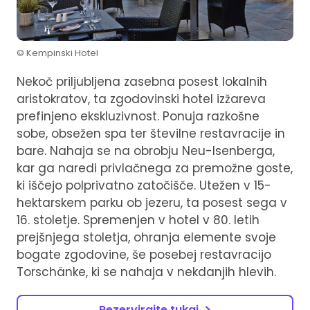
© Kempinski Hotel
Nekoč priljubljena zasebna posest lokalnih
aristokratov, ta zgodovinski hotel izžareva
prefinjeno ekskluzivnost. Ponuja razkošne
sobe, obsežen spa ter številne restavracije in
bare. Nahaja se na obrobju Neu-Isenberga,
kar ga naredi privlačnega za premožne goste,
ki iščejo polprivatno zatočišče. Utežen v 15-
hektarskem parku ob jezeru, ta posest sega v
16. stoletje. Spremenjen v hotel v 80. letih
prejšnjega stoletja, ohranja elemente svoje
bogate zgodovine, še posebej restavracijo
Torschänke, ki se nahaja v nekdanjih hlevih.
Rezervirajte tukaj