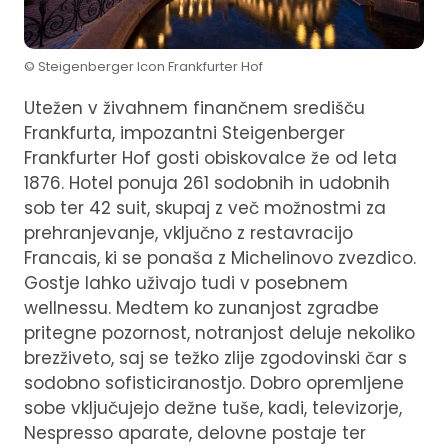
© Steigenberger Icon Frankfurter Hof
Utežen v živahnem finančnem središču
Frankfurta, impozantni Steigenberger
Frankfurter Hof gosti obiskovalce že od leta
1876. Hotel ponuja 261 sodobnih in udobnih
sob ter 42 suit, skupaj z več možnostmi za
prehranjevanje, vključno z restavracijo
Francais, ki se ponaša z Michelinovo zvezdico.
Gostje lahko uživajo tudi v posebnem
wellnessu. Medtem ko zunanjost zgradbe
pritegne pozornost, notranjost deluje nekoliko
brezživeto, saj se težko zlije zgodovinski čar s
sodobno sofisticiranostjo. Dobro opremljene
sobe vključujejo dežne tuše, kadi, televizorje,
Nespresso aparate, delovne postaje ter