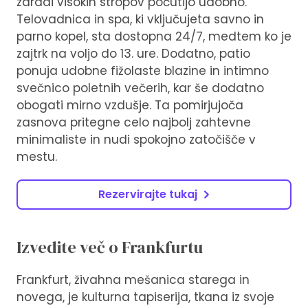
zaradi visokih stropov počutijo udobno.
Telovadnica in spa, ki vključujeta savno in
parno kopel, sta dostopna 24/7, medtem ko je
zajtrk na voljo do 13. ure. Dodatno, patio
ponuja udobne fižolaste blazine in intimno
svečnico poletnih večerih, kar še dodatno
obogati mirno vzdušje. Ta pomirjujoča
zasnova pritegne celo najbolj zahtevne
minimaliste in nudi spokojno zatočišče v
mestu.
Rezervirajte tukaj
Izvedite več o Frankfurtu
Frankfurt, živahna mešanica starega in
novega, je kulturna tapiserija, tkana iz svoje