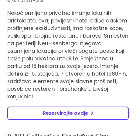
© Kempinski Hotel
Nekoć omiljeno privatno imanje lokalnih
aristokrata, ovaj povijesni hotel odiše daškom
profinjene ekskluzivnosti, ima raskošne sobe,
veliki spa i brojne restorane i barove. Smješten
na periferiji Neu-Isenberga, njegova
osamljena lokacija privlači bogate goste koji
traže poluprivatno utočište. Smješteno u
parku od 15 hektara uz svoje jezero, imanje
datira iz 16. stoljeća. Pretvoren u hotel 1980-ih,
zadržava elemente svoje slavne prošlosti,
posebice restoran Torschänke u bivšoj
konjušnici.
Rezervirajte ovdje