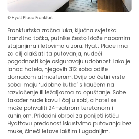
© Hyatt Place Frankfurt
Frankfurtska zračna luka, ključna svjetska
tranzitna točka, putnike često izlaže napornim
stajanjima i letovima u zoru. Hyatt Place ima
za cilj olakšati ta putovanja, nudeći
pogodnosti koje osiguravaju udobnost. Iako je
lanac hotela, njegovih 312 soba odiše
domaćom atmosferom. Dvije od četiri vrste
soba imaju ‘udobne kutke’ s kaučem na
razvlačenje ili ležaljkama za opuštanje. Sobe
također nude kavu i čaj u sobi, a hotel se
može pohvaliti 24-satnom teretanom i
kuhinjom. Prikladni obroci za ponijeti ističu
Hyattovu predanost iskustvima putovanja bez
muke, čineći letove lakšim i ugodnijim.