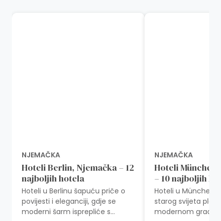
NJEMAČKA
NJEMAČKA
Hoteli Berlin, Njemačka – 12
Hoteli München
najboljih hotela
– 10 najboljih ho
Hoteli u Berlinu šapuću priče o
Hoteli u Münchenu,
povijesti i eleganciji, gdje se
starog svijeta pleše
moderni šarm isprepliće s
modernom gracioz