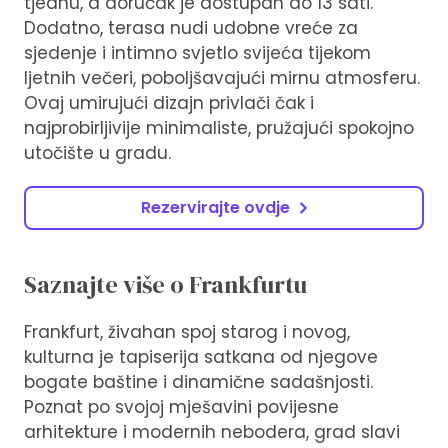
tjednu, a doručak je dostupan do 13 sati.
Dodatno, terasa nudi udobne vreće za
sjedenje i intimno svjetlo svijeća tijekom
ljetnih večeri, poboljšavajući mirnu atmosferu.
Ovaj umirujući dizajn privlači čak i
najprobirljivije minimaliste, pružajući spokojno
utočište u gradu.
Rezervirajte ovdje
Saznajte više o Frankfurtu
Frankfurt, živahan spoj starog i novog,
kulturna je tapiserija satkana od njegove
bogate baštine i dinamične sadašnjosti.
Poznat po svojoj mješavini povijesne
arhitekture i modernih nebodera, grad slavi