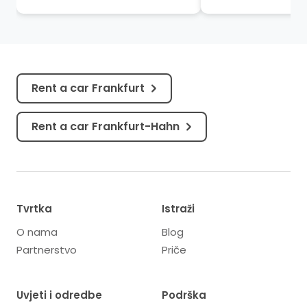
odjecima slavne prošlosti.
tkajući snove ispo
Svojim spojem povijesne raskoši
neba i šapućući prič
i...
München...
Rent a car Frankfurt
Rent a car Frankfurt-Hahn
Tvrtka
Istraži
O nama
Blog
Partnerstvo
Priče
Uvjeti i odredbe
Podrška