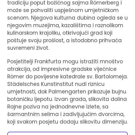
tradiciju poput božićnog sajma Römerberg i
može se pohvaliti uspješnom umjetničkom
scenom. Njegova kulturna dubina ogleda se u
njegovim muzejima, kazalištima i raznolikom
kulinarskom krajoliku, otkrivajući grad koji
poštuje svoju prošlost, a istodobno prihvaća
suvremeni život.
Posjetitelji Frankfurta mogu istražiti mnoštvo
atrakcija, od impresivne gradske vijećnice
Römer do povijesne katedrale sv. Bartolomeja.
Städelsches Kunstinstitut nudi riznicu
umjetnosti, dok Palmengarten prikazuje bujnu
botaničku ljepotu. Izvan grada, slikovita dolina
Rajne poziva na jednodnevne izlete, sa
šarmantnim selima i zadivljujućim dvorcima,
koji svakom posjetu dodaju slikovitu dimenziju.