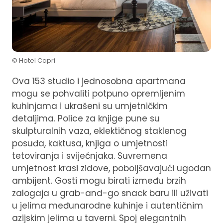
© Hotel Capri
Ova 153 studio i jednosobna apartmana
mogu se pohvaliti potpuno opremljenim
kuhinjama i ukrašeni su umjetničkim
detaljima. Police za knjige pune su
skulpturalnih vaza, eklektičnog staklenog
posuđa, kaktusa, knjiga o umjetnosti
tetoviranja i svijećnjaka. Suvremena
umjetnost krasi zidove, poboljšavajući ugodan
ambijent. Gosti mogu birati između brzih
zalogaja u grab-and-go snack baru ili uživati ​​
u jelima međunarodne kuhinje i autentičnim
azijskim jelima u taverni. Spoj elegantnih