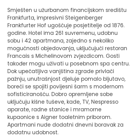
Smješten u užurbanom financijskom središtu
Frankfurta, impresivni Steigenberger
Frankfurter Hof ugošćuje posjetitelje od 1876.
godine. Hotel ima 261 suvremenu, udobnu
sobu i 42 apartmana, zajedno s nekoliko
mogućnosti objedovanja, uključujući restoran
Francais s Michelinovom zvjezdicom. Gosti
također mogu uživati ​​u posebnom spa centru.
Dok upečatljiva vanjština zgrade privlači
pažnju, unutrašnjost djeluje pomalo bljutavo,
boreći se spojiti povijesni šarm s modernom
sofisticiranošću. Dobro opremljene sobe
uključuju kišne tuševe, kade, TV, Nespresso
aparate, radne stanice i mramorne
kupaonice s Aigner toaletnim priborom.
Apartmani nude dodatni dnevni boravak za
dodatnu udobnost.