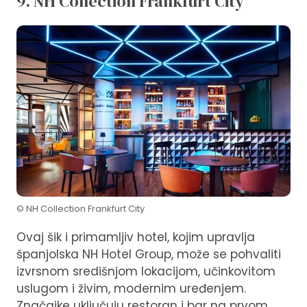
9. NH Collection Frankfurt City
© NH Collection Frankfurt City
Ovaj šik i primamljiv hotel, kojim upravlja
španjolska NH Hotel Group, može se pohvaliti
izvrsnom središnjom lokacijom, učinkovitom
uslugom i živim, modernim uređenjem.
Značajke uključuju restoran i bar na prvom