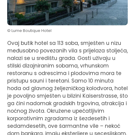
© Lume Boutique Hotel
Ovaj butik hotel sa 113 soba, smješten u nizu
međusobno povezanih vila s prijelaza stoljeća,
nalazi se u središtu grada. Gosti uživaju u
stilski dizajniranim sobama, vrhunskom
restoranu s odrescima i plodovima mora te
pristupu sauni i teretani. Samo 10 minuta
hoda od glavnog željezničkog kolodvora, hotel
je povoljno smješten u blizini Kaiserstrasse, što
ga čini nadomak gradskih trgovina, atrakcija i
noćnog života. Okružene upečatljivim
korporativnim zgradama iz šezdesetih i
sedamdesetih, ove šarmantne vile – nekoć
dom bankara, imaju eksterijere u secesijskom,