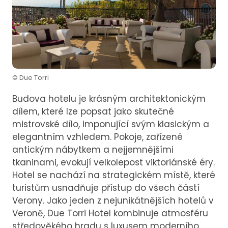
© Due Torri
Budova hotelu je krásným architektonickým
dílem, které lze popsat jako skutečné
mistrovské dílo, imponující svým klasickým a
elegantním vzhledem. Pokoje, zařízené
antickým nábytkem a nejjemnějšími
tkaninami, evokují velkolepost viktoriánské éry.
Hotel se nachází na strategickém místě, které
turistům usnadňuje přístup do všech částí
Verony. Jako jeden z nejunikátnějších hotelů v
Veroně, Due Torri Hotel kombinuje atmosféru
středověkého hradu s luxusem moderního