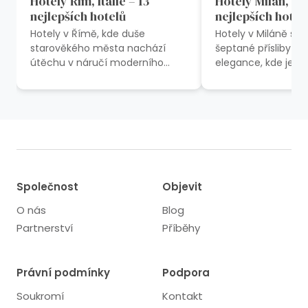
Hotely Řím, Itálie – 13
Hotely Milán, Itál
nejlepších hotelů
nejlepších hotel
Hotely v Římě, kde duše
Hotely v Miláně se r
starověkého města nachází
šeptané přísliby n
útěchu v náručí moderního
elegance, kde je k
luxusu, jsou jako verše sonetu
cestou historií, u
vyryté do kamene. Kde se
pulzujícím tepem it
cestovatel...
Společnost
Objevit
O nás
Blog
Partnerství
Příběhy
Právní podmínky
Podpora
Soukromí
Kontakt