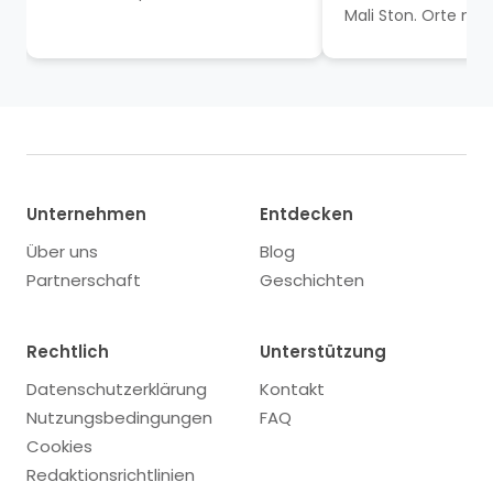
verwöhnt werden, werden von
Mali Ston. Orte mit
einer kleinen Armee von...
aufregender Gesch
Halbinsel Pelješac. Ei
Unternehmen
Entdecken
Über uns
Blog
Partnerschaft
Geschichten
Rechtlich
Unterstützung
Datenschutzerklärung
Kontakt
Nutzungsbedingungen
FAQ
Cookies
Redaktionsrichtlinien