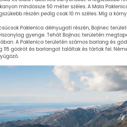
a kanyon mindössze 50 méter széles. A Mala Pakleni
egszűkebb részén pedig csak 10 m széles. Míg a körny
súcsok Paklenica délnyugati részén, Bojinec területé
iszonylag gyenge. Tehát Bojinac területén megtapa
ban. A Paklenica területén számos barlang és gödör
ig 115 gödröt és barlangot találtak és tártak fel. Né
yűgöző.