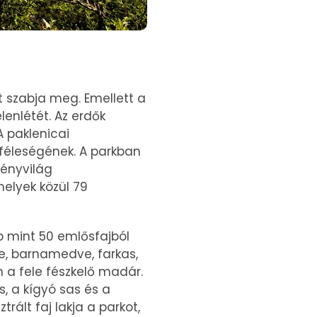
t szabja meg. Emellett a
lenlétét. Az erdők
A paklenicai
féleségének. A parkban
vényvilág
melyek közül 79
bb mint 50 emlősfajból
ge, barnamedve, farkas,
 a fele fészkelő madár.
s, a kígyó sas és a
rált faj lakja a parkot,