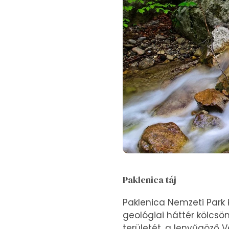
Paklenica táj
Paklenica Nemzeti Park 
geológiai háttér kölcsö
területét, a lenyűgöző 