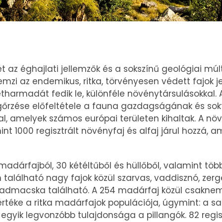
t az éghajlati jellemzők és a sokszínű geológiai múl
mzi az endemikus, ritka, törvényesen védett fajok je
tharmadát fedik le, különféle növénytársulásokkal. 
rzése előfeltétele a fauna gazdagságának és sok
kal, amelyek számos európai területen kihaltak. A nö
 1000 regisztrált növényfaj és alfaj járul hozzá, a
madárfajból, 30 kétéltűből és hüllőből, valamint tö
én található nagy fajok közül szarvas, vaddisznó, zer
 vadmacska található. A 254 madárfaj közül csaknem
rtéke a ritka madárfajok populációja, úgymint: a sa
gyik legvonzóbb tulajdonsága a pillangók. 82 regiszt