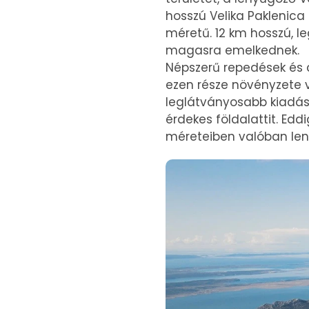
hosszú Velika Paklenic
méretű. 12 km hosszú, l
magasra emelkednek.
Népszerű repedések és c
ezen része növényzete v
leglátványosabb kiadásá
érdekes földalattit. Edd
méreteiben valóban len