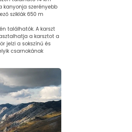
ca kanyonja szerényebb
ező sziklák 650 m
n találhatók. A karszt
sztalhatja a karsztot a
 jelzi a sokszínű és
melyik csarnokának