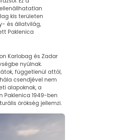
ázsol. Ez a
llenállhatatlan
lag kis területen
 és állatvilág,
ett Paklenica
ton Karlobag és Zadar
ységbe nyúlnak.
ok, függetlenül attól,
 hála csendjével nem
eti alapoknak, a
n Paklenica 1949-ben
urális örökség jellemzi.