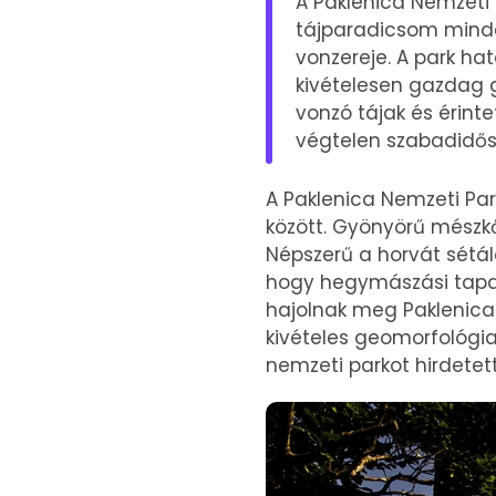
A Paklenica Nemzeti 
tájparadicsom minde
vonzereje. A park hat
kivételesen gazdag g
vonzó tájak és érint
végtelen szabadidős
A Paklenica Nemzeti Par
között. Gyönyörű mészkő
Népszerű a horvát sétál
hogy hegymászási tapas
hajolnak meg Paklenica 
kivételes geomorfológi
nemzeti parkot hirdetett