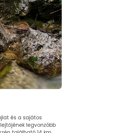
jlat és a sajátos
 lejtőjének legvonzóbb
szén található 14 km