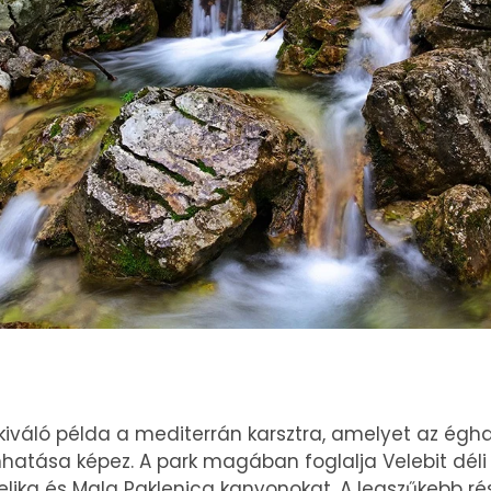
kiváló példa a mediterrán karsztra, amelyet az égha
nhatása képez. A park magában foglalja Velebit déli
Velika és Mala Paklenica kanyonokat. A legszűkebb ré