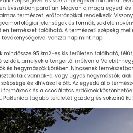
Park szépségével és sokszínűségével mindenkit elvar
n évszakban páratlan. Megvan a maga egyedi és e
almas természeti erőforrásokkal rendelkezik. Viszony
eomorfológiai jelenségek és formák, sokféle növény-
etlen természet található. A természeti szépség mell
 tevékenységeivel vonzza nap mint nap.
k mindössze 95 km2-es kis területen található, félú
 sziklák, amelyek a tengertől mélyen a Velebit-heg
ók és hegymászók körében. Nincsenek természetbarát
ztalataik vannak-e, vagy ügyes hegymászók, akik
szépsége és kihívásai előtt. Az egyedülálló termész
ai formáknak és a csodálatos erdőknek köszönhetőe
. Paklenica tágabb területét gazdag és sokszínű kult