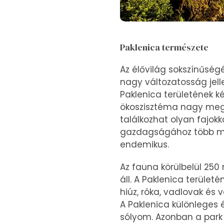
Paklenica természete
Az élővilág sokszínűségé
nagy változatosság jelle
Paklenica területének ké
ökoszisztéma nagy megő
találkozhat olyan fajok
gazdagságához több mint
endemikus.
Az fauna körülbelül 250 
áll. A Paklenica terület
hiúz, róka, vadlovak és
A Paklenica különleges é
sólyom. Azonban a park e