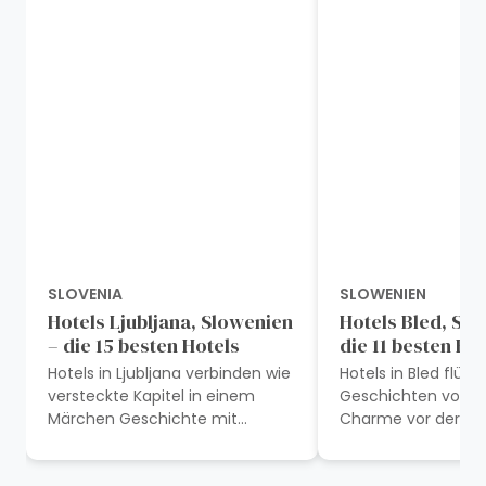
SLOVENIA
SLOWENIEN
Hotels Ljubljana, Slowenien
Hotels Bled, Slo
– die 15 besten Hotels
die 11 besten Ho
Hotels in Ljubljana verbinden wie
Hotels in Bled flüst
versteckte Kapitel in einem
Geschichten von z
Märchen Geschichte mit
Charme vor der Kul
modernem Komfort und bieten
ruhigen Sees und
bezaubernde Ruhepausen
majestätischer Berg