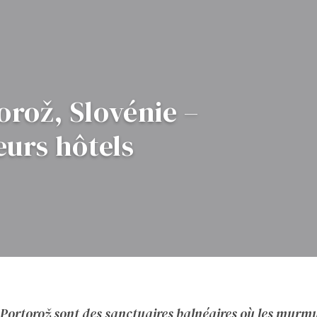
orož, Slovénie –
eurs hôtels
 Portorož sont des sanctuaires balnéaires où les murm