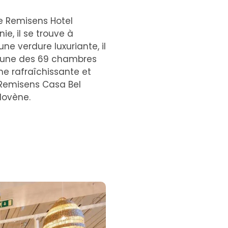
e Remisens Hotel
ie, il se trouve à
ne verdure luxuriante, il
hacune des 69 chambres
ine rafraîchissante et
 Remisens Casa Bel
lovène.