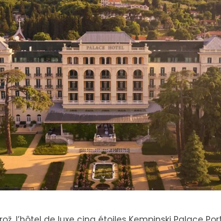
ž, l’hôtel de luxe cinq étoiles Kempinski Palace Port