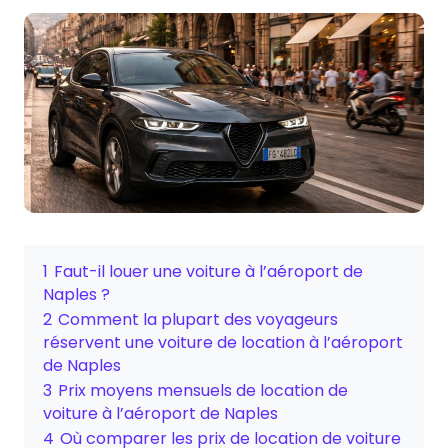
1
Faut-il louer une voiture à l’aéroport de
Naples ?
2
Comment la plupart des voyageurs
réservent une voiture de location à l’aéroport
de Naples
3
Prix moyens mensuels de location de
voiture à l’aéroport de Naples
4
Où comparer les prix de location de voiture