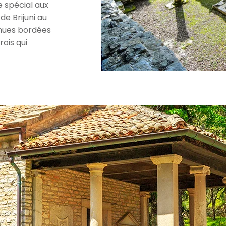
 spécial aux
 de Brijuni au
enues bordées
ois qui