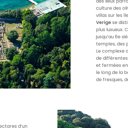
des lieux parf
culture des ol
villas sur les î
Verige
se dist
plus luxueux. C
jusqu’au 6e siè
temples, des 
Le complexe d
de différente
et fermées en 
le long de la 
de fresques, d
hectares d’un