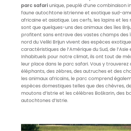
parc safari
unique, peuplé d’une combinaison in
faune autochtone istrienne et exotique sud-amé
africaine et asiatique. Les cerfs, les lapins et le
sont que quelques-uns des animaux des îles Briju
profitent sans entrave des vastes champs des île
nord du Veliki Brijun vivent des espèces exotiqu
caractéristiques de l’Amérique du Sud, de l’Asie e
Inhabituels pour notre climat, ils ont tout de 
leur place dans le parc safari. Vous y trouverez
éléphants, des zèbres, des autruches et des c
les animaux africains, le parc comprend égale
espèces domestiques telles que des chèvres, de
moutons d’Istrie et les célèbres Boškarin, des b
autochtones d’Istrie.