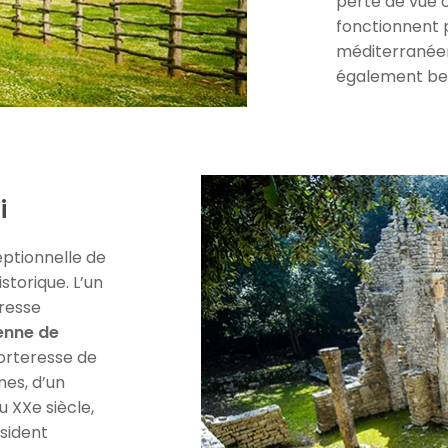
perte de vue 
fonctionnent p
méditerranéen.
également bea
i
eptionnelle de
storique. L’un
eresse
enne de
forteresse de
nes, d’un
 XXe siècle,
ésident