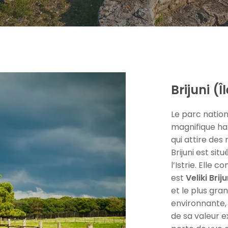
Brijuni (Î
Le parc nation
magnifique har
qui attire des
Brijuni est sit
l’Istrie. Elle 
est
Veliki Brij
et le plus grand
environnante, 
de sa valeur e