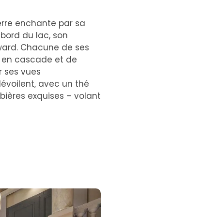
terre enchante par sa
 bord du lac, son
dward. Chacune de ses
x en cascade et de
r ses vues
évoilent, avec un thé
bières exquises – volant