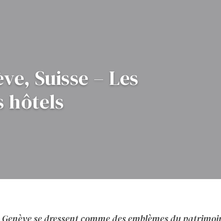
ve, Suisse – Les
s hôtels
e Genève se dressent comme des emblèmes du patrimoin