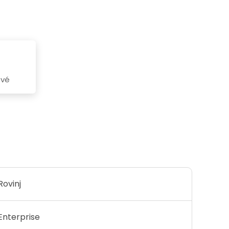
evé
Rovinj
Enterprise