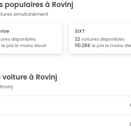
s populaires à Rovinj
oitures simultanément
rise
SIXT
tures disponibles
22
voitures disponibles
€
le prix le moins élevé
110.28€
le prix le moins él
 voiture à Rovinj
Rovinj