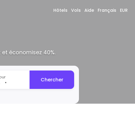
Hôtels
Vols
Aide
Français
EUR
x et économisez 40%.
our
Chercher
•