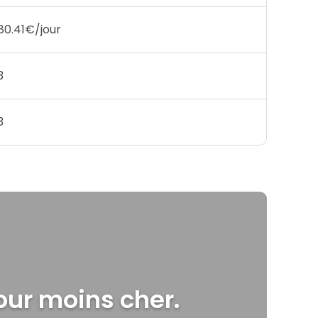
80.41€/jour
3
3
our moins cher.