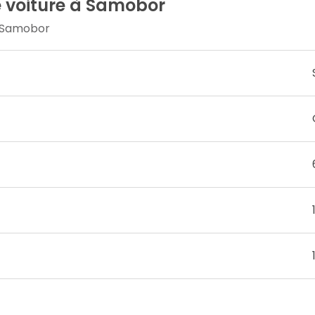
e voiture à Samobor
à Samobor