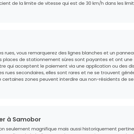
ent de la limite de vitesse qui est de 30 km/h dans les limit
des rues, vous remarquerez des lignes blanches et un panneau 
es places de stationnement sûres sont payantes et ont une
ntre qui acceptent le paiement via une application ou des distr
es rues secondaires, elles sont rares et ne se trouvent gén
ue certaines zones peuvent interdire aux non-résidents de s
iter à Samobor
 seulement magnifique mais aussi historiquement pertinent 