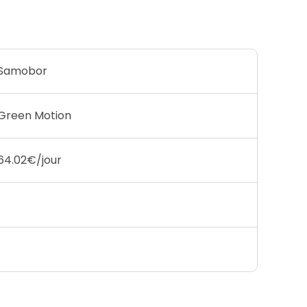
Samobor
Green Motion
64.02€/jour
1
1