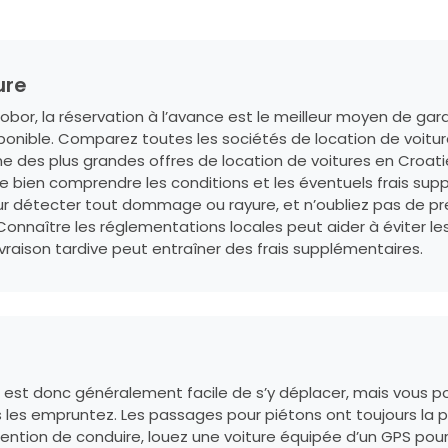
ure
or, la réservation à l’avance est le meilleur moyen de garant
sponible. Comparez toutes les sociétés de location de voitu
 des plus grandes offres de location de voitures en Croatie 
e bien comprendre les conditions et les éventuels frais supp
our détecter tout dommage ou rayure, et n’oubliez pas de pre
. Connaître les réglementations locales peut aider à éviter le
ivraison tardive peut entraîner des frais supplémentaires.
l est donc généralement facile de s’y déplacer, mais vous po
s les empruntez. Les passages pour piétons ont toujours la p
ntention de conduire, louez une voiture équipée d’un GPS pour 