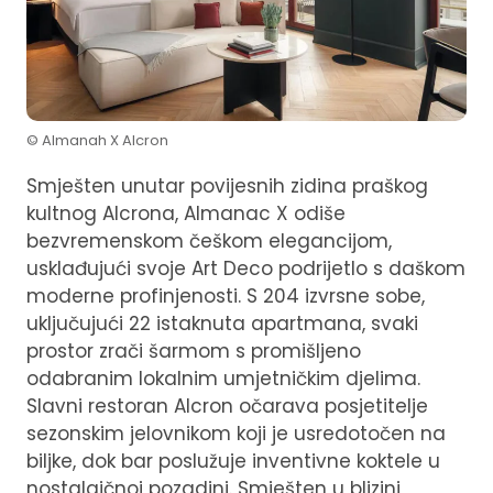
© Almanah X Alcron
Smješten unutar povijesnih zidina praškog
kultnog Alcrona, Almanac X odiše
bezvremenskom češkom elegancijom,
usklađujući svoje Art Deco podrijetlo s daškom
moderne profinjenosti. S 204 izvrsne sobe,
uključujući 22 istaknuta apartmana, svaki
prostor zrači šarmom s promišljeno
odabranim lokalnim umjetničkim djelima.
Slavni restoran Alcron očarava posjetitelje
sezonskim jelovnikom koji je usredotočen na
biljke, dok bar poslužuje inventivne koktele u
nostalgičnoj pozadini. Smješten u blizini