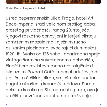
© Art Deco Imperial Hotel
Usred bezvremenskih ulica Praga, hotel Art
Deco Imperial zrači veličinom prošlog doba,
prožetog privlačnošću ranog 20. stoljeća.
Njegovi raskošno obnovljeni interijeri blistaju
zamršenim mozaicima i nježnim ručno
oslikanim pločicama, evocirajući duh raskoši
1920-ih. Svaka od 126 soba i apartmana spaja
vintage šarm sa suvremenom udobnošću,
čineći boravak istovremeno nostalgičnim i
luksuznim. Poznati Café Imperial oduševljava
klasičnim češkim jelima, smještenim unutar
bogato ukrašenih keramičkih zidova. Samo
nekoliko koraka od Starogradskog trga, ovo je
utočište savršeno za kulturno istraživanje.