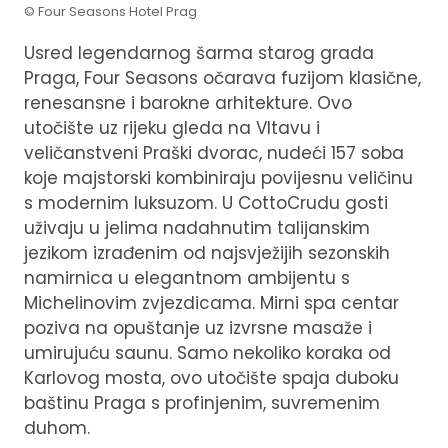
© Four Seasons Hotel Prag
Usred legendarnog šarma starog grada
Praga, Four Seasons očarava fuzijom klasične,
renesansne i barokne arhitekture. Ovo
utočište uz rijeku gleda na Vltavu i
veličanstveni Praški dvorac, nudeći 157 soba
koje majstorski kombiniraju povijesnu veličinu
s modernim luksuzom. U CottoCrudu gosti
uživaju u jelima nadahnutim talijanskim
jezikom izrađenim od najsvježijih sezonskih
namirnica u elegantnom ambijentu s
Michelinovim zvjezdicama. Mirni spa centar
poziva na opuštanje uz izvrsne masaže i
umirujuću saunu. Samo nekoliko koraka od
Karlovog mosta, ovo utočište spaja duboku
baštinu Praga s profinjenim, suvremenim
duhom.