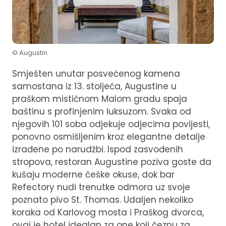
© Augustin
Smješten unutar posvećenog kamena
samostana iz 13. stoljeća, Augustine u
praškom mističnom Malom gradu spaja
baštinu s profinjenim luksuzom. Svaka od
njegovih 101 soba odjekuje odjecima povijesti,
ponovno osmišljenim kroz elegantne detalje
izrađene po narudžbi. Ispod zasvođenih
stropova, restoran Augustine poziva goste da
kušaju moderne češke okuse, dok bar
Refectory nudi trenutke odmora uz svoje
poznato pivo St. Thomas. Udaljen nekoliko
koraka od Karlovog mosta i Praškog dvorca,
ovaj je hotel idealan za one koji čeznu za