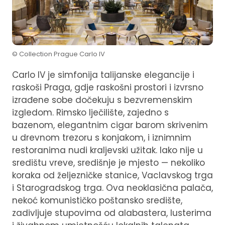
© Collection Prague Carlo IV
Carlo IV je simfonija talijanske elegancije i
raskoši Praga, gdje raskošni prostori i izvrsno
izrađene sobe dočekuju s bezvremenskim
izgledom. Rimsko lječilište, zajedno s
bazenom, elegantnim cigar barom skrivenim
u drevnom trezoru s konjakom, i iznimnim
restoranima nudi kraljevski užitak. Iako nije u
središtu vreve, središnje je mjesto — nekoliko
koraka od željezničke stanice, Vaclavskog trga
i Starogradskog trga. Ova neoklasična palača,
nekoć komunističko poštansko središte,
zadivljuje stupovima od alabastera, lusterima