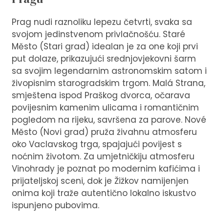
Prag nudi raznoliku lepezu četvrti, svaka sa
svojom jedinstvenom privlačnošću. Staré
Město (Stari grad) idealan je za one koji prvi
put dolaze, prikazujući srednjovjekovni šarm
sa svojim legendarnim astronomskim satom i
živopisnim starogradskim trgom. Malá Strana,
smještena ispod Praškog dvorca, očarava
povijesnim kamenim ulicama i romantičnim
pogledom na rijeku, savršena za parove. Nové
Město (Novi grad) pruža živahnu atmosferu
oko Vaclavskog trga, spajajući povijest s
noćnim životom. Za umjetničkiju atmosferu
Vinohrady je poznat po modernim kafićima i
prijateljskoj sceni, dok je Žižkov namijenjen
onima koji traže autentično lokalno iskustvo
ispunjeno pubovima.