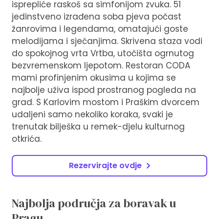
isprepliće raskoš sa simfonijom zvuka. 51
jedinstveno izrađena soba pjeva počast
žanrovima i legendama, omatajući goste
melodijama i sjećanjima. Skrivena staza vodi
do spokojnog vrta Vrtba, utočišta ogrnutog
bezvremenskom ljepotom. Restoran CODA
mami profinjenim okusima u kojima se
najbolje uživa ispod prostranog pogleda na
grad. S Karlovim mostom i Praškim dvorcem
udaljeni samo nekoliko koraka, svaki je
trenutak bilješka u remek-djelu kulturnog
otkrića.
Rezervirajte ovdje
Najbolja područja za boravak u
Pragu