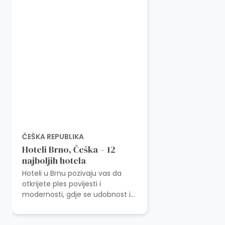
ČEŠKA REPUBLIKA
Hoteli Brno, Češka – 12
najboljih hotela
Hoteli u Brnu pozivaju vas da
otkrijete ples povijesti i
modernosti, gdje se udobnost i
kultura lako isprepliću. U srcu
Češke, gdje ulice vrve od