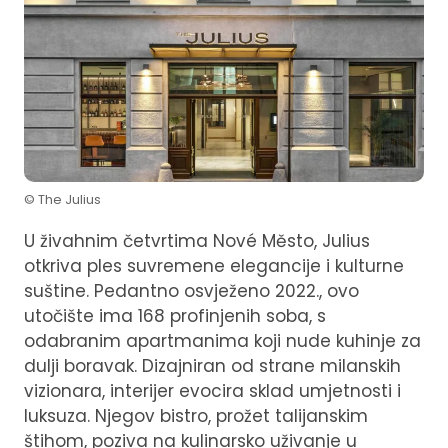
© The Julius
U živahnim četvrtima Nové Město, Julius
otkriva ples suvremene elegancije i kulturne
suštine. Pedantno osvježeno 2022., ovo
utočište ima 168 profinjenih soba, s
odabranim apartmanima koji nude kuhinje za
dulji boravak. Dizajniran od strane milanskih
vizionara, interijer evocira sklad umjetnosti i
luksuza. Njegov bistro, prožet talijanskim
štihom, poziva na kulinarsko uživanje u