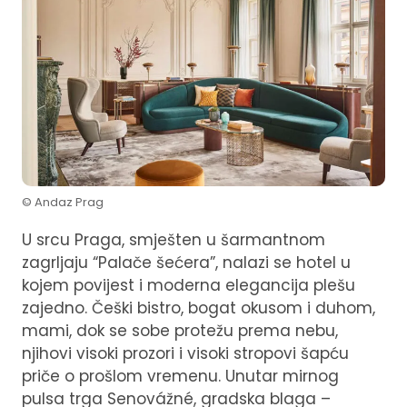
© Andaz Prag
U srcu Praga, smješten u šarmantnom
zagrljaju “Palače šećera”, nalazi se hotel u
kojem povijest i moderna elegancija plešu
zajedno. Češki bistro, bogat okusom i duhom,
mami, dok se sobe protežu prema nebu,
njihovi visoki prozori i visoki stropovi šapću
priče o prošlom vremenu. Unutar mirnog
pulsa trga Senovážné, gradska blaga –