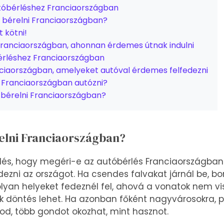
tóbérléshez Franciaországban
 bérelni Franciaországban?
t kötni!
Franciaországban, ahonnan érdemes útnak indulni
érléshez Franciaországban
ciaországban, amelyeket autóval érdemes felfedezni
 Franciaországban autózni?
 bérelni Franciaországban?
elni Franciaországban?
és, hogy megéri-e az autóbérlés Franciaországban?
ezni az országot. Ha csendes falvakat járnál be, bor
olyan helyeket fedeznél fel, ahová a vonatok nem vis
 döntés lehet. Ha azonban főként nagyvárosokra, pé
od, több gondot okozhat, mint hasznot.