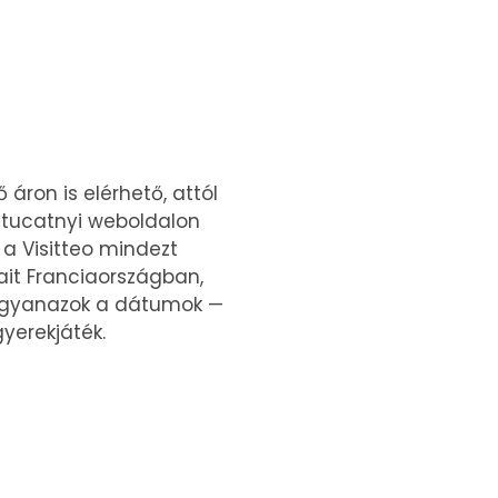
áron is elérhető, attól
l tucatnyi weboldalon
 a Visitteo mindezt
ait Franciaországban,
, ugyanazok a dátumok —
gyerekjáték.