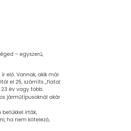
séged – egyszerű,
 ír elő. Vannak, akik már
ál el 25, számíts „fiatal
 23 év vagy több.
os járműtípusoknál akár
betűkkel írták,
i, ha nem kötelező,