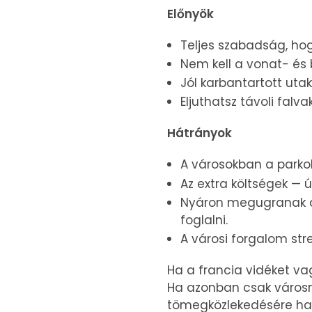
Előnyök
Teljes szabadság, hog
Nem kell a vonat- és
Jól karbantartott uta
Eljuthatsz távoli fal
Hátrányok
A városokban a parkol
Az extra költségek — 
Nyáron megugranak a
foglalni.
A városi forgalom str
Ha a francia vidéket vag
Ha azonban csak városné
tömegközlekedésére ha