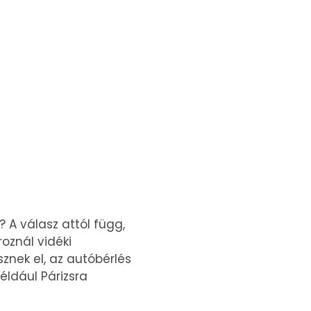
 A válasz attól függ,
oznál vidéki
znek el, az autóbérlés
ldául Párizsra