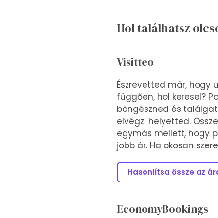
Hol találhatsz olc
Visitteo
Észrevetted már, hogy u
függően, hol keresel? Po
böngészned és találgatn
elvégzi helyetted. Össz
egymás mellett, hogy p
jobb ár. Ha okosan szeret
Hasonlítsa össze az ár
EconomyBookings