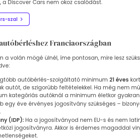
, a Discover Cars nem okoz csalódást.
rs-szal
autóbérléshez Franciaországban
n a volán mögé ülnél, íme pontosan, mire lesz szük
dve:
egtöbb autóbérlés-szolgáltató minimum
21 éves
kort
k autót, de szigorúbb feltételekkel. Ha még nem múlt
mium kategóriás autóknál a minimum életkor gyakran
 egy éve érvényes jogosítvány szükséges – bizony
.
ny (IDP):
Ha a jogosítványod nem EU-s és nem latin 
közi jogosítványra. Akkor is érdemes magaddal vinn
metlenségeket.