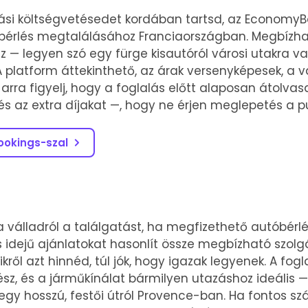
zási költségvetésedet kordában tartsd, az EconomyB
óbérlés megtalálásához Franciaországban. Megbízha
z — legyen szó egy fürge kisautóról városi utakra v
A platform áttekinthető, az árak versenyképesek, a v
rra figyelj, hogy a foglalás előtt alaposan átolvas
és az extra díjakat —, hogy ne érjen meglepetés a pu
ookings-szal
 a válladról a találgatást, ha megfizethető autóbérl
 idejű ajánlatokat hasonlít össze megbízható szolgá
ikről azt hinnéd, túl jók, hogy igazak legyenek. A fog
ész, és a járműkínálat bármilyen utazáshoz ideális 
 egy hosszú, festői útról Provence-ban. Ha fontos 