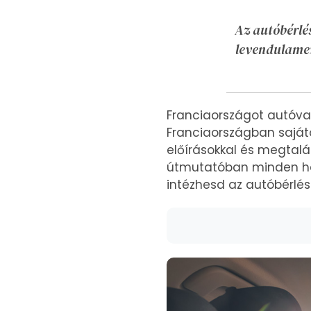
Az autóbérlés
levendulamező
Franciaországot autóval
Franciaországban saját
előírásokkal és megtalá
útmutatóban minden has
intézhesd az autóbérlés