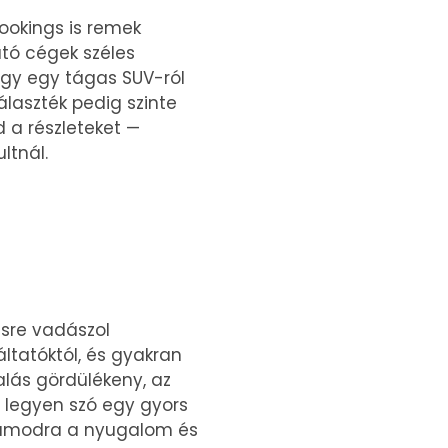
ookings is remek
tó cégek széles
agy egy tágas SUV-ról
álaszték pedig szinte
d a részleteket —
ltnál.
ésre vadászol
ltatóktól, és gyakran
lalás gördülékeny, az
— legyen szó egy gyors
számodra a nyugalom és