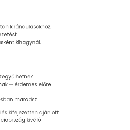
tán kirándulásokhoz.
ezetést.
ásként kihagynál.
szegyűlhetnek.
nak — érdemes előre
rosban maradsz.
és kifejezetten ajánlott.
ciaország kiváló