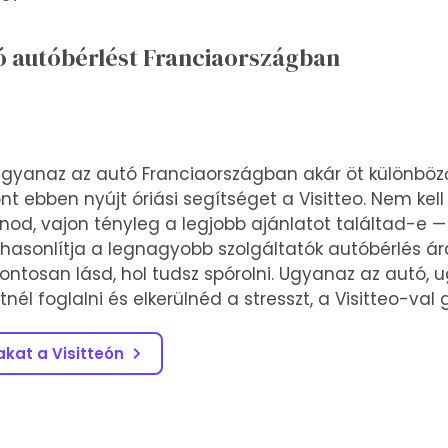
só autóbérlést Franciaországban
gyanaz az autó Franciaországban akár öt különböző 
nt ebben nyújt óriási segítséget a Visitteo. Nem kel
od, vajon tényleg a legjobb ajánlatot találtad-e —
ehasonlítja a legnagyobb szolgáltatók autóbérlés ár
ontosan lásd, hol tudsz spórolni. Ugyanaz az autó
nél foglalni és elkerülnéd a stresszt, a Visitteo-val 
akat a Visitteón