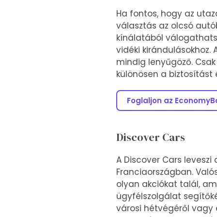
Ha fontos, hogy az uta
választás az olcsó aut
kínálatából válogathats
vidéki kirándulásokhoz. 
mindig lenyűgöző. Csak a
különösen a biztosítást 
Foglaljon az EconomyB
Discover Cars
A Discover Cars leveszi
Franciaországban. Valós
olyan akciókat talál, am
ügyfélszolgálat segítők
városi hétvégéről vagy