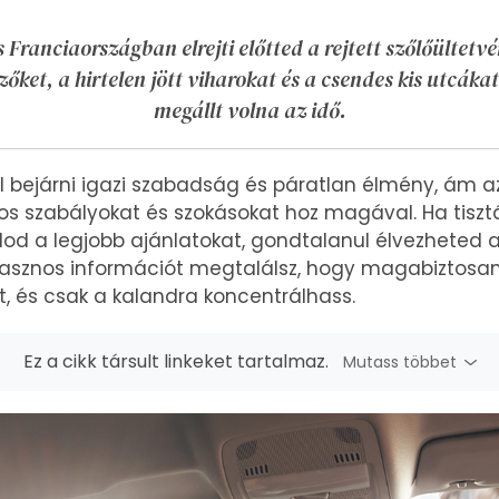
 Franciaországban elrejti előtted a rejtett szőlőültetv
ket, a hirtelen jött viharokat és a csendes kis utcáka
megállt volna az idő.
 bejárni igazi szabadság és páratlan élmény, ám a
os szabályokat és szokásokat hoz magával. Ha tiszt
lod a legjobb ajánlatokat, gondtalanul élvezheted a
znos információt megtalálsz, hogy magabiztosan é
t, és csak a kalandra koncentrálhass.
Ez a cikk társult linkeket tartalmaz.
Mutass többet