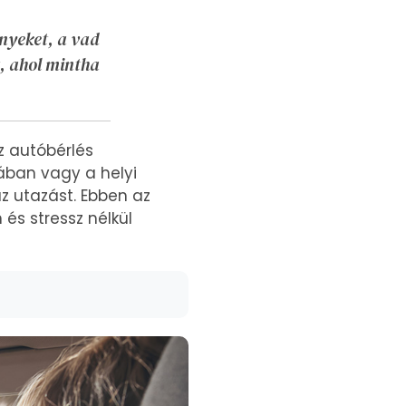
ényeket, a vad
t, ahol mintha
z autóbérlés
ában vagy a helyi
z utazást. Ebben az
s stressz nélkül