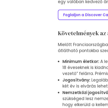
egy valóban kedvező ár
Foglaljon a Discover Ca
Követelmények az 
Mielőtt Franciaországba
átlátható pontokba sze
Minimum életkor:
A l
18 éveseknek is kiadna
vezető” felárra. Pré
Jogosítvány:
Legalább
két év is elvárás lehet
Nemzetközi jogosítvá
szükséged lesz nemzet
hogy elkerüld a kelle