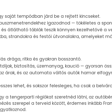
y saját tempódban járd be a rejtett kincseket.
 buszmenetrendekhez igazodnod — tökéletes a spon
k és átlátható táblák teszik könnyen kezelhetővé a v
vakba, strandokra és festői útvonalakra, amelyeket m
ás drága, ritka és gyakran bosszantó.
útdíjak, biztosítás, üzemanyag, kaució — gyorsan ös
z árak, és az automata váltós autók hamar elfogy
esszes lehet, és sokszor felesleges, ha csak a belvá
y a tengerparti régiókat szeretnéd látni, az autóbérl
zés szerepel a terveid között, érdemes inkább Fran
gyatkoznod.