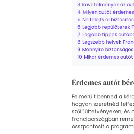
3
Követelmények az au
4
Milyen autót érdemes
5
Ne felejts el biztosítás
6
Legjobb repülőterek 
7
Legjobb tippek autób
8
Legszebb helyek Fran
9
Mennyire biztonságos
10
Mikor érdemes autót
Érdemes autót bér
Felmerült benned a kérd
hogyan szeretnéd felfed
szőlőültetvényeken, és 
Franciaországban remek
összpontosít a program