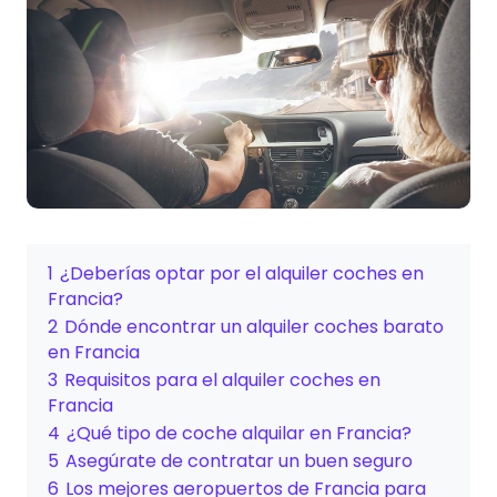
1
¿Deberías optar por el alquiler coches en
Francia?
2
Dónde encontrar un alquiler coches barato
en Francia
3
Requisitos para el alquiler coches en
Francia
4
¿Qué tipo de coche alquilar en Francia?
5
Asegúrate de contratar un buen seguro
6
Los mejores aeropuertos de Francia para