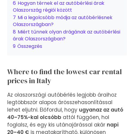
6
Hogyan térnek el az autóbérlési árak
Olaszország régiói között
7
Mi a legolcsóbb módja az autóbérlésnek
Olaszországban?
8
Miért tűnnek olyan drágának az autóbérlési
árak Olaszországban?
9
Összegzés
Where to find the lowest car rental
prices in Italy
Az olaszországi autóbérlés legjobb áraihoz
legtöbbször alapos árösszehasonlítással
lehet eljutni. Előfordul, hogy
ugyanaz az autó
40–75%-kal olcsóbb
attól függően, hol
foglalsz, és egy kis utánajárással akár
napi
20–40 €
is megtakarítható, különösen