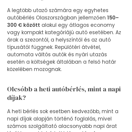
A legtöbb utazó számára egy egyhetes
autóbérlés Olaszországban jellemzően
150–
300 € között
alakul egy átlagos economy
vagy kompakt kategóriájú autó esetében. Az
árak a szezontól, a helyszíntől és az autó
típusától függnek. Repülőtéri átvétel,
automata váltós autók és nyári utazás
esetén a költségek általában a felső határ
közelében mozognak.
Olcsóbb a heti autóbérlés, mint a napi
díjak?
A heti bérlés sok esetben kedvezőbb, mint a
napi díjak alapján történő foglalás, mivel
számos szolgáltató alacsonyabb napi árat