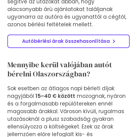
segítve az utazókat abban, hogy
alacsonyabb árú ajánlatokat találjanak
ugyanarra az autóra és ugyanattól a cégtől,
azonos bérlési feltételek mellett.
Autóbérlési árak összehasonlítása
Mennyibe kerül valójában autót
bérelni Olaszországban?
Sok esetben az átlagos napi bérleti díjak
nagyjából
15–40 € között
mozognak, nyáron
és a forgalmasabb repülőtereken ennél
magasabb árakkal. Városon kívüli, rugalmas
utazásoknál a plusz szabadság gyakran
ellensúlyozza a költségeket. Ezek az árak
jellemzően előre lefoglalt kis- és