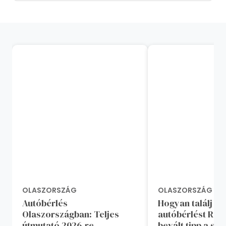
OLASZORSZÁG
OLASZORSZÁG
Autóbérlés
Hogyan találj ol
Olaszországban: Teljes
autóbérlést Róm
útmutató 2026-re
bevált tipp a sp