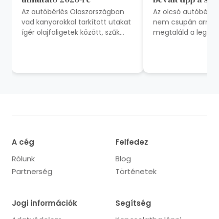
Az autóbérlés Olaszországban
Az olcsó autóbérl
vad kanyarokkal tarkított utakat
nem csupán arról s
ígér olajfaligetek között, szűk
megtaláld a legal
hegyi kaptatókat, és
árat – sokkal inkáb
eszpresszóval fűtött...
mikor foglalsz, mit
A cég
Felfedez
Rólunk
Blog
Partnerség
Történetek
Jogi információk
Segítség