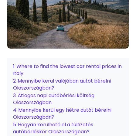
1
Where to find the lowest car rental prices in
Italy
2
Mennyibe kerül valójában autót bérelni
Olaszországban?
3
Átlagos napi autóbérlési költség
Olaszországban
4
Mennyibe kerül egy hétre autót bérelni
Olaszországban?
5
Hogyan kerülhető el a túlfizetés
autóbérléskor Olaszországban?