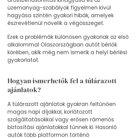
árösszehasonlítás kihagyása és az
üzemanyag-szabályok figyelmen kívül
hagyása szintén gyakori hibák, amelyek
észrevétlenül növelik a végösszeget.
Ezek a problémák különösen gyakoriak az első
alkalommal Olaszországban autót bérlők
körében, akik még nem ismerik a helyi bérlési
gyakorlatot.
Hogyan ismerhetők fel a túlárazott
ajánlatok?
A túlárazott ajánlatok gyakran feltűnően
magas napi díjakkal, korlátozott
szolgáltatásokkal vagy erősen rámenős
biztosítási ajánlatokkal tűnnek ki. Hasonló
autók több platformon történő