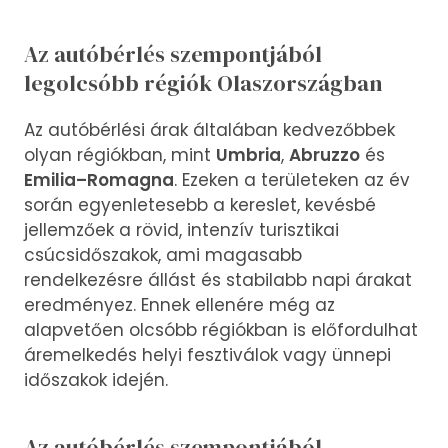
Az autóbérlés szempontjából
legolcsóbb régiók Olaszországban
Az autóbérlési árak általában kedvezőbbek
olyan régiókban, mint
Umbria
,
Abruzzo
és
Emilia–Romagna
. Ezeken a területeken az év
során egyenletesebb a kereslet, kevésbé
jellemzőek a rövid, intenzív turisztikai
csúcsidőszakok, ami magasabb
rendelkezésre állást és stabilabb napi árakat
eredményez. Ennek ellenére még az
alapvetően olcsóbb régiókban is előfordulhat
áremelkedés helyi fesztiválok vagy ünnepi
időszakok idején.
Az autóbérlés szempontjából