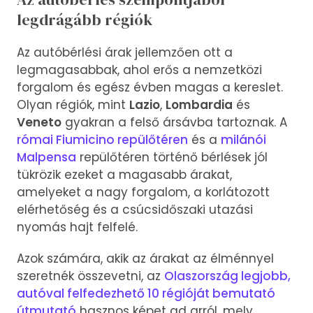
legdrágább régiók
Az autóbérlési árak jellemzően ott a
legmagasabbak, ahol erős a nemzetközi
forgalom és egész évben magas a kereslet.
Olyan régiók, mint
Lazio
,
Lombardia
és
Veneto
gyakran a felső ársávba tartoznak. A
római Fiumicino repülőtéren
és a
milánói
Malpensa
repülőtéren történő bérlések jól
tükrözik ezeket a magasabb árakat,
amelyeket a nagy forgalom, a korlátozott
elérhetőség és a csúcsidőszaki utazási
nyomás hajt felfelé.
Azok számára, akik az árakat az élménnyel
szeretnék összevetni, az
Olaszország legjobb,
autóval felfedezhető 10 régióját bemutató
útmutató
hasznos képet ad arról, mely