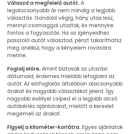
Válaszd a megfelelő autót.
A
legalacsonyabb ár nem mindig a legjobb
választás. Gondold végig, hány utas lesz,
mennyi csomaggal utaztok, és mennyire
fontos a fogyasztás. Ha az igényeidhez
passzoló autót választod, pénzt takaríthatsz
meg anélkül, hogy a kényelem rovására
menne.
Foglalj előre.
Amint biztosak az utazási
dátumaid, érdemes mielőbb lefoglalni az
autót. Az előfoglalás általában alacsonyabb
árakat és nagyobb választékot jelent. Így
nagyobb eséllyel csíped el a legjobb olcsó
autóbérlés ajánlatokat, mielőtt a kereslet
megemeli az árakat.
Figyelj a kilométer-korlátra.
Egyes ajánlatok