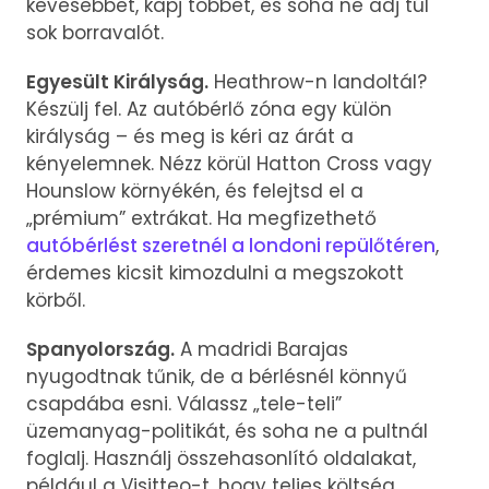
kevesebbet, kapj többet, és soha ne adj túl
sok borravalót.
Egyesült Királyság.
Heathrow-n landoltál?
Készülj fel. Az autóbérlő zóna egy külön
királyság – és meg is kéri az árát a
kényelemnek. Nézz körül Hatton Cross vagy
Hounslow környékén, és felejtsd el a
„prémium” extrákat. Ha megfizethető
autóbérlést szeretnél a londoni repülőtéren
,
érdemes kicsit kimozdulni a megszokott
körből.
Spanyolország.
A madridi Barajas
nyugodtnak tűnik, de a bérlésnél könnyű
csapdába esni. Válassz „tele-teli”
üzemanyag-politikát, és soha ne a pultnál
foglalj. Használj összehasonlító oldalakat,
például a Visitteo-t, hogy teljes költség