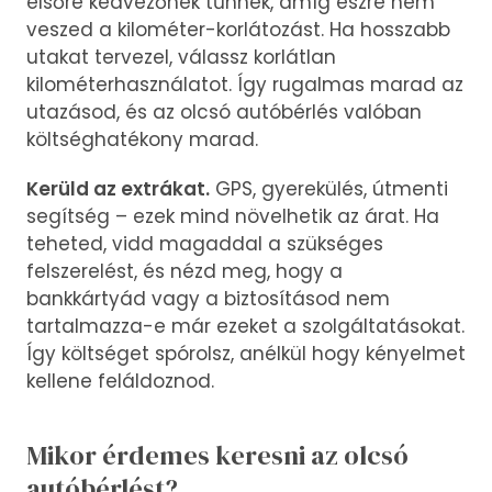
elsőre kedvezőnek tűnnek, amíg észre nem
veszed a kilométer-korlátozást. Ha hosszabb
utakat tervezel, válassz korlátlan
kilométerhasználatot. Így rugalmas marad az
utazásod, és az olcsó autóbérlés valóban
költséghatékony marad.
Kerüld az extrákat.
GPS, gyerekülés, útmenti
segítség – ezek mind növelhetik az árat. Ha
teheted, vidd magaddal a szükséges
felszerelést, és nézd meg, hogy a
bankkártyád vagy a biztosításod nem
tartalmazza-e már ezeket a szolgáltatásokat.
Így költséget spórolsz, anélkül hogy kényelmet
kellene feláldoznod.
Mikor érdemes keresni az olcsó
autóbérlést?