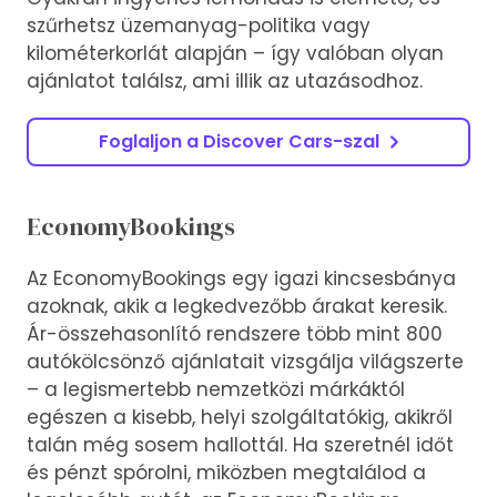
szűrhetsz üzemanyag-politika vagy
kilométerkorlát alapján – így valóban olyan
ajánlatot találsz, ami illik az utazásodhoz.
Foglaljon a Discover Cars-szal
EconomyBookings
Az EconomyBookings egy igazi kincsesbánya
azoknak, akik a legkedvezőbb árakat keresik.
Ár-összehasonlító rendszere több mint 800
autókölcsönző ajánlatait vizsgálja világszerte
– a legismertebb nemzetközi márkáktól
egészen a kisebb, helyi szolgáltatókig, akikről
talán még sosem hallottál. Ha szeretnél időt
és pénzt spórolni, miközben megtalálod a