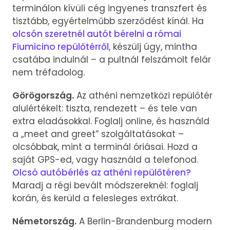
terminálon kívüli cég ingyenes transzfert és
tisztább, egyértelműbb szerződést kínál. Ha
olcsón szeretnél autót bérelni a római
Fiumicino repülőtérről
, készülj úgy, mintha
csatába indulnál – a pultnál felszámolt felár
nem tréfadolog.
Görögország.
Az athéni nemzetközi repülőtér
alulértékelt: tiszta, rendezett – és tele van
extra eladásokkal. Foglalj online, és használd
a „meet and greet” szolgáltatásokat –
olcsóbbak, mint a terminál óriásai. Hozd a
saját GPS-ed, vagy használd a telefonod.
Olcsó autóbérlés az athéni repülőtéren?
Maradj a régi bevált módszereknél: foglalj
korán, és kerüld a felesleges extrákat.
Németország.
A Berlin-Brandenburg modern