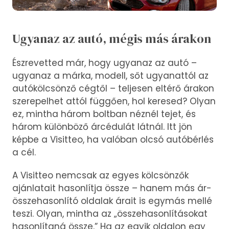
Ugyanaz az autó, mégis más árakon
Észrevetted már, hogy ugyanaz az autó –
ugyanaz a márka, modell, sőt ugyanattól az
autókölcsönző cégtől – teljesen eltérő árakon
szerepelhet attól függően, hol keresed? Olyan
ez, mintha három boltban néznél tejet, és
három különböző árcédulát látnál. Itt jön
képbe a Visitteo, ha valóban olcsó autóbérlés
a cél.
A Visitteo nemcsak az egyes kölcsönzők
ajánlatait hasonlítja össze – hanem más ár-
összehasonlító oldalak árait is egymás mellé
teszi. Olyan, mintha az „összehasonlításokat
hasonlítaná össze.” Ha az egyik oldalon egy