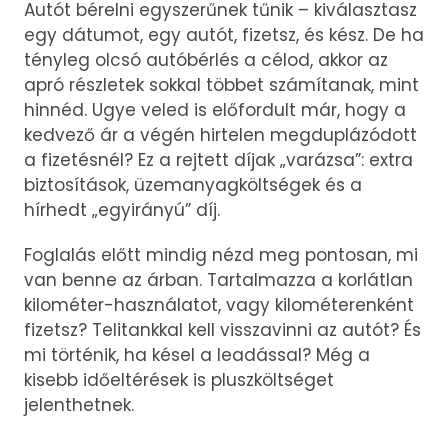
Autót bérelni egyszerűnek tűnik – kiválasztasz
egy dátumot, egy autót, fizetsz, és kész. De ha
tényleg olcsó autóbérlés a célod, akkor az
apró részletek sokkal többet számítanak, mint
hinnéd. Ugye veled is előfordult már, hogy a
kedvező ár a végén hirtelen megduplázódott
a fizetésnél? Ez a rejtett díjak „varázsa”: extra
biztosítások, üzemanyagköltségek és a
hírhedt „egyirányú” díj.
Foglalás előtt mindig nézd meg pontosan, mi
van benne az árban. Tartalmazza a korlátlan
kilométer-használatot, vagy kilométerenként
fizetsz? Telitankkal kell visszavinni az autót? És
mi történik, ha késel a leadással? Még a
kisebb időeltérések is pluszköltséget
jelenthetnek.