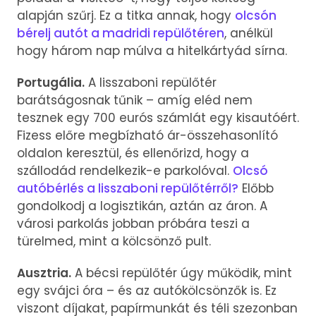
alapján szűrj. Ez a titka annak, hogy
olcsón
bérelj autót a madridi repülőtéren
, anélkül
hogy három nap múlva a hitelkártyád sírna.
Portugália.
A lisszaboni repülőtér
barátságosnak tűnik – amíg eléd nem
tesznek egy 700 eurós számlát egy kisautóért.
Fizess előre megbízható ár-összehasonlító
oldalon keresztül, és ellenőrizd, hogy a
szállodád rendelkezik-e parkolóval.
Olcsó
autóbérlés a lisszaboni repülőtérről?
Előbb
gondolkodj a logisztikán, aztán az áron. A
városi parkolás jobban próbára teszi a
türelmed, mint a kölcsönző pult.
Ausztria.
A bécsi repülőtér úgy működik, mint
egy svájci óra – és az autókölcsönzők is. Ez
viszont díjakat, papírmunkát és téli szezonban