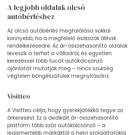
A legjobb oldalak olcsó
autóbérléshez
Az olcsó autóbérlés megtalálása sokkal
könnyebb, ha a megfelelő eszközök állnak
rendelkezésedre. Az ár-összehasonlító oldalak
leveszik a terhet a válladról, és egyetlen
kereséssel több tucat autókölcsönző
ajánlatát mutatják meg – nincs szükség
végtelen böngészőfülek megnyitására.
Visitteo
A Visitteo célja, hogy gyerekjátékká tegye az
árkeresést. Ez a dedikált ár-összehasonlító
platform több száz autókölcsönző – a
legismertebb márkáktól a helyi szolgáltatókig