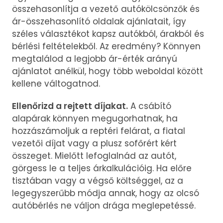
összehasonlítja a vezető autókölcsönzők és
ár-összehasonlító oldalak ajánlatait, így
széles választékot kapsz autókból, árakból és
bérlési feltételekből. Az eredmény? Könnyen
megtalálod a legjobb ár-érték arányú
ajánlatot anélkül, hogy több weboldal között
kellene váltogatnod.
Ellenőrizd a rejtett díjakat.
A csábító
alapárak könnyen megugorhatnak, ha
hozzászámoljuk a reptéri felárat, a fiatal
vezetői díjat vagy a plusz sofőrért kért
összeget. Mielőtt lefoglalnád az autót,
görgess le a teljes árkalkulációig. Ha előre
tisztában vagy a végső költséggel, az a
legegyszerűbb módja annak, hogy az olcsó
autóbérlés ne váljon drága meglepetéssé.