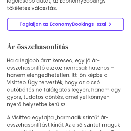
legolcsóbb autót, az EconomyBookings
tökéletes választás.
Foglaljon az EconomyBookings-szal
Ár-összehasonlítás
Ha a legjobb árat keresed, egy jó ár-
összehasonlító eszköz nemcsak hasznos –
hanem elengedhetetlen. Itt jön képbe a
Visitteo. Úgy tervezték, hogy az olcsó
autóbérlés ne találgatás legyen, hanem egy
gyors, tudatos döntés, amellyel könnyen
nyerő helyzetbe kerülsz.
A Visitteo egyfajta „harmadik szintű” ár-
összehasonlítást kínál. Az első szintet maguk