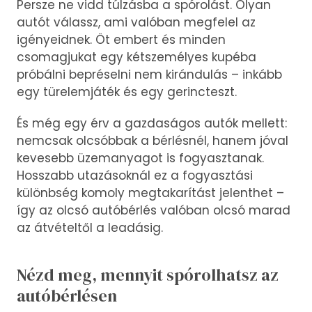
Persze ne vidd túlzásba a spórolást. Olyan
autót válassz, ami valóban megfelel az
igényeidnek. Öt embert és minden
csomagjukat egy kétszemélyes kupéba
próbálni bepréselni nem kirándulás – inkább
egy türelemjáték és egy gerincteszt.
És még egy érv a gazdaságos autók mellett:
nemcsak olcsóbbak a bérlésnél, hanem jóval
kevesebb üzemanyagot is fogyasztanak.
Hosszabb utazásoknál ez a fogyasztási
különbség komoly megtakarítást jelenthet –
így az olcsó autóbérlés valóban olcsó marad
az átvételtől a leadásig.
Nézd meg, mennyit spórolhatsz az
autóbérlésen