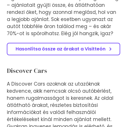
– ajánlatait gyűjti össze, és átláthatóan
rendezi őket, hogy azonnal meglásd, hol van
a legjobb ajánlat. Sok esetben ugyanazt az
autót többféle áron találod meg – és akár
70%-ot is spórolhatsz. Elég jól hangzik, igaz?
Hasonlítsa össze az árakat a Visitteón
Discover Cars
A Discover Cars azoknak az utazóknak
kedvence, akik nemcsak olcsó autóbérlést,
hanem rugalmasságot is keresnek. Az oldal
átlátható árakat, részletes biztosítási
információkat és valódi felhasználói
értékeléseket kínál minden ajánlat mellett.
Gyakran ingyenes lemondás is elérhető, és