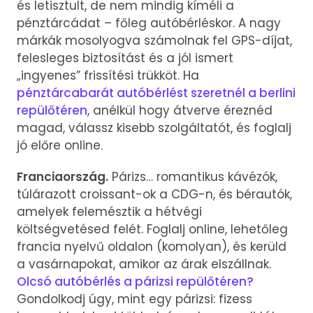
és letisztult, de nem mindig kíméli a
pénztárcádat – főleg autóbérléskor. A nagy
márkák mosolyogva számolnak fel GPS-díjat,
felesleges biztosítást és a jól ismert
„ingyenes” frissítési trükköt. Ha
pénztárcabarát autóbérlést szeretnél a berlini
repülőtéren
, anélkül hogy átverve éreznéd
magad, válassz kisebb szolgáltatót, és foglalj
jó előre online.
Franciaország.
Párizs… romantikus kávézók,
túlárazott croissant-ok a CDG-n, és bérautók,
amelyek felemésztik a hétvégi
költségvetésed felét. Foglalj online, lehetőleg
francia nyelvű oldalon (komolyan), és kerüld
a vasárnapokat, amikor az árak elszállnak.
Olcsó autóbérlés a párizsi repülőtéren?
Gondolkodj úgy, mint egy párizsi: fizess