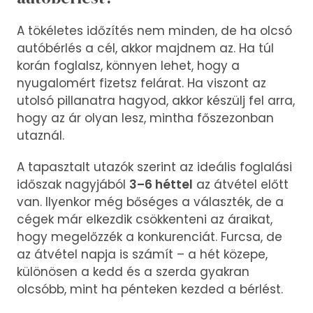
A tökéletes időzítés nem minden, de ha olcsó
autóbérlés a cél, akkor majdnem az. Ha túl
korán foglalsz, könnyen lehet, hogy a
nyugalomért fizetsz felárat. Ha viszont az
utolsó pillanatra hagyod, akkor készülj fel arra,
hogy az ár olyan lesz, mintha főszezonban
utaznál.
A tapasztalt utazók szerint az ideális foglalási
időszak nagyjából
3–6 héttel
az átvétel előtt
van. Ilyenkor még bőséges a választék, de a
cégek már elkezdik csökkenteni az áraikat,
hogy megelőzzék a konkurenciát. Furcsa, de
az átvétel napja is számít – a hét közepe,
különösen a kedd és a szerda gyakran
olcsóbb, mint ha pénteken kezded a bérlést.