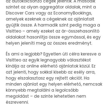
az autókölcsönző cégek jelentik. A második
szintet az olyan aggregátor oldalak, mint a
Discover Cars vagy az EconomyBookings,
amelyek ezeknek a cégeknek az ajánlatait
gyűjtik össze. A harmadik szint pedig maga a
Visitteo – amely ezeket az ár-összehasonlító
oldalakat hasonlítja össze egymással, és egy
helyen jeleníti meg az összes eredményt.
És ami a legjobb? Egyetlen úti célra keresve a
Visitteo az egyik legnagyobb választékot
kínálja az online elérhető ajánlatok közül. Ez
azt jelenti, hogy sokkal kisebb az esély arra,
hogy elszalasztasz egy rejtett akciót. Ha
minden ajánlat egy helyen elérhető, nemcsak
könnyebb megtalálni a legolcsóbb
megoldást – de szinte lehetetlen nem
észrevenni.