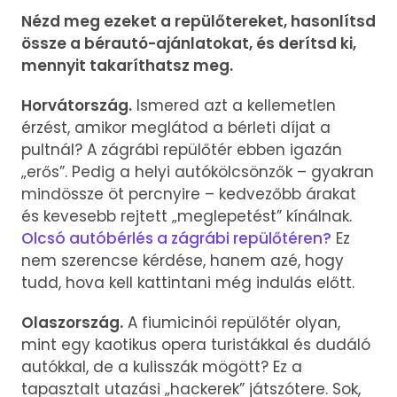
Nézd meg ezeket a repülőtereket, hasonlítsd
össze a bérautó-ajánlatokat, és derítsd ki,
mennyit takaríthatsz meg.
Horvátország.
Ismered azt a kellemetlen
érzést, amikor meglátod a bérleti díjat a
pultnál? A zágrábi repülőtér ebben igazán
„erős”. Pedig a helyi autókölcsönzők – gyakran
mindössze öt percnyire – kedvezőbb árakat
és kevesebb rejtett „meglepetést” kínálnak.
Olcsó autóbérlés a zágrábi repülőtéren?
Ez
nem szerencse kérdése, hanem azé, hogy
tudd, hova kell kattintani még indulás előtt.
Olaszország.
A fiumicinói repülőtér olyan,
mint egy kaotikus opera turistákkal és dudáló
autókkal, de a kulisszák mögött? Ez a
tapasztalt utazási „hackerek” játszótere. Sok,