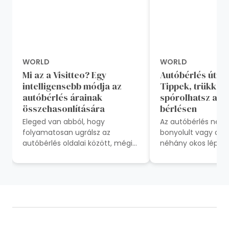
WORLD
WORLD
Mi az a Visitteo? Egy
Autóbérlés útmu
intelligensebb módja az
Tippek, trükkök
autóbérlés árainak
spórolhatsz aká
összehasonlítására
bérlésen
Eleged van abból, hogy
Az autóbérlés nem 
folyamatosan ugrálsz az
bonyolult vagy drá
autóbérlés oldalai között, mégis
néhány okos lépéss
túlfizetsz? Próbáld ki a Visitteo-t
elején pénzt és str
– időt és pénzt takarítasz...
spórolhatsz meg. E
egyszer...