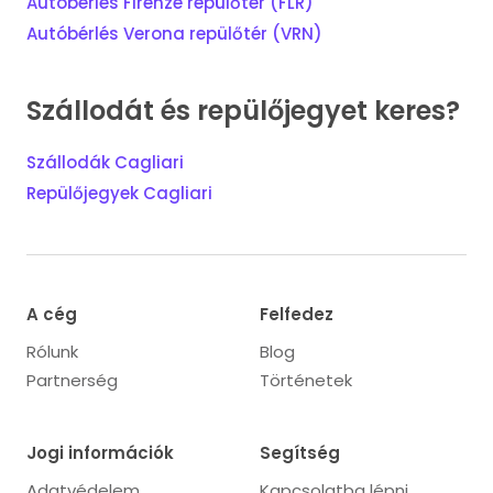
Autóbérlés Firenze repülőtér (FLR)
Autóbérlés Verona repülőtér (VRN)
Szállodát és repülőjegyet keres?
Szállodák Cagliari
Repülőjegyek Cagliari
A cég
Felfedez
Rólunk
Blog
Partnerség
Történetek
Jogi információk
Segítség
Adatvédelem
Kapcsolatba lépni