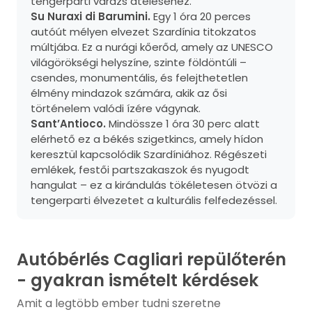
tengerparti varázs átéléséhez.
Su Nuraxi di Barumini.
Egy 1 óra 20 perces
autóút mélyen elvezet Szardínia titokzatos
múltjába. Ez a nurági kőerőd, amely az UNESCO
világörökségi helyszíne, szinte földöntúli –
csendes, monumentális, és felejthetetlen
élmény mindazok számára, akik az ősi
történelem valódi ízére vágynak.
Sant’Antioco.
Mindössze 1 óra 30 perc alatt
elérhető ez a békés szigetkincs, amely hídon
keresztül kapcsolódik Szardíniához. Régészeti
emlékek, festői partszakaszok és nyugodt
hangulat – ez a kirándulás tökéletesen ötvözi a
tengerparti élvezetet a kulturális felfedezéssel.
Autóbérlés Cagliari repülőterén
- gyakran ismételt kérdések
Amit a legtöbb ember tudni szeretne