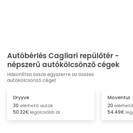
Autóbérlés Cagliari repülőtér -
népszerű autókölcsönző cégek
Hasonlítsa össze egyszerre az összes
autókölcsönző céget
Dryyve
Moventur
30
elérhető autók
20
elérhető
50.32€
legolcsóbb ár
54.49€
leg