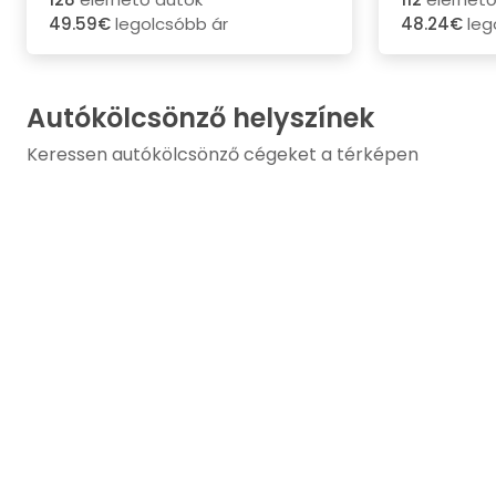
49.59€
legolcsóbb ár
48.24€
leg
Autókölcsönző helyszínek
Keressen autókölcsönző cégeket a térképen