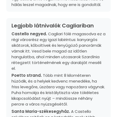
hálás leszel magadnak, hogy erre is gondoltál.
Legjobb látnivalók Cagliariban
Castello negyed.
Cagliari fölé magasodva ez a
régi városrész egy igazi labirintus: kanyargós
sikátorok, kőboltívek és lenyűgöző panorámák
várnak itt. Vesd bele magad az időtlen
hangulatba, ahol minden utcasarok Szardínia
rétegzett történelmének egy darabját meséli
el.
Poetto strand.
Több mint 8 kilométeren
húzódik, és a helyiek kedvenc menedéke, ha
friss levegőre, úszásra vagy napozásra vágynak.
Puha homokja és kristálytiszta vize tökéletes
kikapcsolódást nyújt – mindössze néhány
percre a város nyüzsgésétől.
Santa Maria-székesegyház.
A Castello