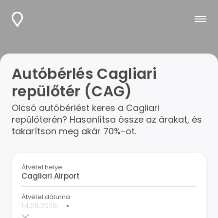
Autóbérlés Cagliari
repülőtér (CAG)
Olcsó autóbérlést keres a Cagliari
repülőterén? Hasonlítsa össze az árakat, és
takarítson meg akár 70%-ot.
Átvétel helye
Átvétel dátuma
•