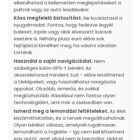
elkerülheted a kellemetlen meglepetéseket a
pultnál vagy az autó leadásakor.
Köss megfelelő biztosítást.
Ne kockáztasd a
nyugalmadat. Fontos, hogy fedezve legyél
baleset, lopás vagy akár elveszett kulcsok
esetére is. Néhány plusz euró előre sok
fejfájástól kímélhet meg, ha valami váratlan
történik.
Használd a saját navigációdat.
Nem
szükséges külön GPS-t bérelni. Az
okostelefonod mindent tud – előre letöltheted
a térképeket, vagy használhatsz navigációs
appokat. Olcsóbb, ismerős, és sokkal
megbízhatóbb. Ráadásul nem fizetsz olyan
technológiáért, ami már a zsebedben van.
Ismerd meg a lemondási feltételeket.
Az élet
kiszámíthatatlan, és a tervek megváltozhatnak.
Olyan bérlést válassz, amelynél rugalmasan
lemondható a foglalás – így nem kell kifizetned
egy autót, amit végül nem is használsz. Hidd el,