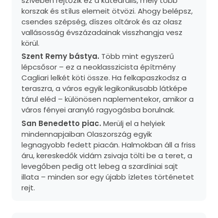
szívében rejtőzik ez a katedrális, mely több
korszak és stílus elemeit ötvözi. Ahogy belépsz,
csendes szépség, díszes oltárok és az olasz
vallásosság évszázadainak visszhangja vesz
körül.
Szent Remy bástya.
Több mint egyszerű
lépcsősor – ez a neoklasszicista építmény
Cagliari lelkét köti össze. Ha felkapaszkodsz a
teraszra, a város egyik legikonikusabb látképe
tárul eléd – különösen naplementekor, amikor a
város fényei aranyló ragyogásba borulnak.
San Benedetto piac.
Merülj el a helyiek
mindennapjaiban Olaszország egyik
legnagyobb fedett piacán. Halmokban áll a friss
áru, kereskedők vidám zsivaja tölti be a teret, a
levegőben pedig ott lebeg a szardíniai sajt
illata – minden sor egy újabb ízletes történetet
rejt.