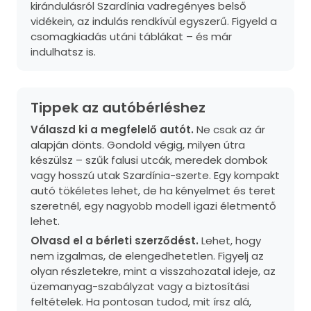
kirándulásról Szardínia vadregényes belső
vidékein, az indulás rendkívül egyszerű. Figyeld a
csomagkiadás utáni táblákat – és már
indulhatsz is.
Tippek az autóbérléshez
Válaszd ki a megfelelő autót.
Ne csak az ár
alapján dönts. Gondold végig, milyen útra
készülsz – szűk falusi utcák, meredek dombok
vagy hosszú utak Szardínia-szerte. Egy kompakt
autó tökéletes lehet, de ha kényelmet és teret
szeretnél, egy nagyobb modell igazi életmentő
lehet.
Olvasd el a bérleti szerződést.
Lehet, hogy
nem izgalmas, de elengedhetetlen. Figyelj az
olyan részletekre, mint a visszahozatal ideje, az
üzemanyag-szabályzat vagy a biztosítási
feltételek. Ha pontosan tudod, mit írsz alá,