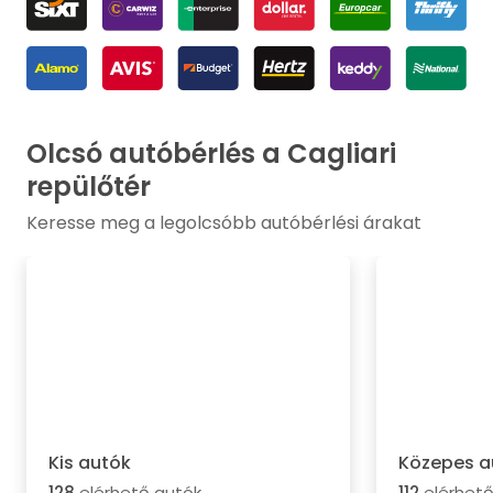
Olcsó autóbérlés a Cagliari
repülőtér
Keresse meg a legolcsóbb autóbérlési árakat
Kis autók
Közepes a
128
elérhető autók
112
elérhető