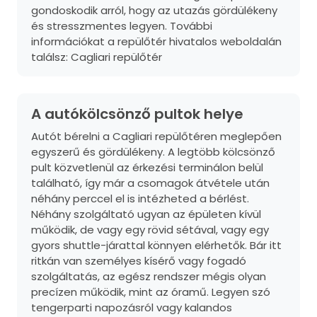
gondoskodik arról, hogy az utazás gördülékeny
és stresszmentes legyen. További
információkat a repülőtér hivatalos weboldalán
találsz:
Cagliari repülőtér
A autókölcsönző pultok helye
Autót bérelni a Cagliari repülőtéren meglepően
egyszerű és gördülékeny. A legtöbb kölcsönző
pult közvetlenül az érkezési terminálon belül
található, így már a csomagok átvétele után
néhány perccel el is intézheted a bérlést.
Néhány szolgáltató ugyan az épületen kívül
működik, de vagy egy rövid sétával, vagy egy
gyors shuttle-járattal könnyen elérhetők. Bár itt
ritkán van személyes kísérő vagy fogadó
szolgáltatás, az egész rendszer mégis olyan
precízen működik, mint az óramű. Legyen szó
tengerparti napozásról vagy kalandos