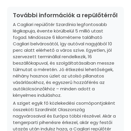
További információk a repülőtérről
A Cagliari repülőtér Szardínia legfontosabb
légikapuja, évente körülbelül 5 millió utast
fogad. Mindössze 6 kilométerre található
Cagliari belvárosától, így autóval nagyjából 10
perc alatt elérhető a város szíve. Egyetlen, jól
szervezett terminállal rendelkezik, 16
beszállókapuval, és szolgáltatásaiban messze
túlmutat a méretén. Jó étkezési lehetőségek,
néhány hasznos üzlet az utolsó pillanatos
vásárlásokhoz, és egyszerű hozzáférés az
autókölcsönzőkhöz – minden adott a
kényelmes induláshoz.
A sziget egyik fő közlekedési csomópontjaként
összeköti Szardíniát Olaszország
nagyvárosaival és Európa többi részével. Akár a
tengerparti pihenésre érkezel, akár egy festői
utazás után indulsz haza, a Cagliari repülőtér