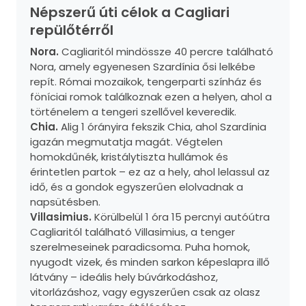
Népszerű úti célok a Cagliari
repülőtérről
Nora.
Cagliaritól mindössze 40 percre található
Nora, amely egyenesen Szardínia ősi lelkébe
repít. Római mozaikok, tengerparti színház és
föníciai romok találkoznak ezen a helyen, ahol a
történelem a tengeri szellővel keveredik.
Chia.
Alig 1 órányira fekszik Chia, ahol Szardínia
igazán megmutatja magát. Végtelen
homokdűnék, kristálytiszta hullámok és
érintetlen partok – ez az a hely, ahol lelassul az
idő, és a gondok egyszerűen elolvadnak a
napsütésben.
Villasimius.
Körülbelül 1 óra 15 percnyi autóútra
Cagliaritól található Villasimius, a tenger
szerelmeseinek paradicsoma. Puha homok,
nyugodt vizek, és minden sarkon képeslapra illő
látvány – ideális hely búvárkodáshoz,
vitorlázáshoz, vagy egyszerűen csak az olasz