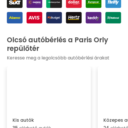
Olcsó autóbérlés a Paris Orly
repülőtér
Keresse meg a legolcsóbb autóbérlési árakat
Kis autók
Közepes a
35
elérhető autók
24
elérhető