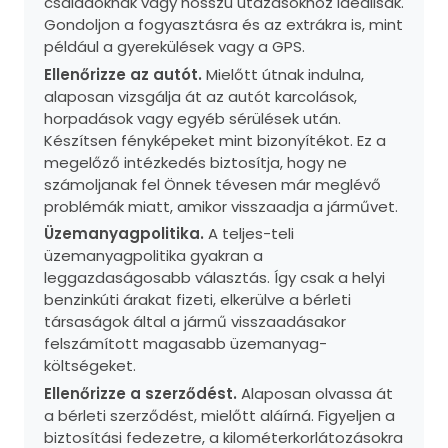
családoknak vagy hosszú utazásokhoz ideálisak.
Gondoljon a fogyasztásra és az extrákra is, mint
például a gyerekülések vagy a GPS.
Ellenőrizze az autót.
Mielőtt útnak indulna,
alaposan vizsgálja át az autót karcolások,
horpadások vagy egyéb sérülések után.
Készítsen fényképeket mint bizonyítékot. Ez a
megelőző intézkedés biztosítja, hogy ne
számoljanak fel Önnek tévesen már meglévő
problémák miatt, amikor visszaadja a járművet.
Üzemanyagpolitika.
A teljes-teli
üzemanyagpolitika gyakran a
leggazdaságosabb választás. Így csak a helyi
benzinkúti árakat fizeti, elkerülve a bérleti
társaságok által a jármű visszaadásakor
felszámított magasabb üzemanyag-
költségeket.
Ellenőrizze a szerződést.
Alaposan olvassa át
a bérleti szerződést, mielőtt aláírná. Figyeljen a
biztosítási fedezetre, a kilométerkorlátozásokra