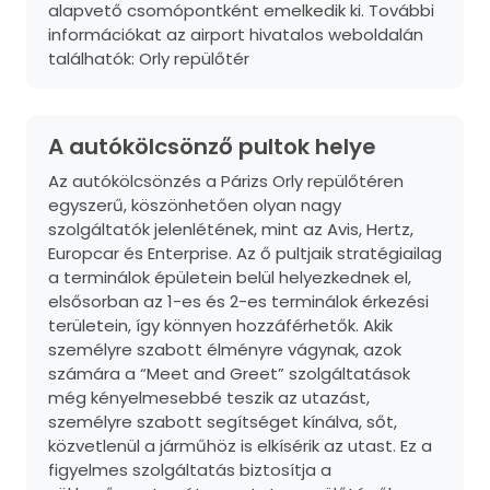
alapvető csomópontként emelkedik ki. További
információkat az airport hivatalos weboldalán
találhatók:
Orly repülőtér
A autókölcsönző pultok helye
Az autókölcsönzés a Párizs Orly repülőtéren
egyszerű, köszönhetően olyan nagy
szolgáltatók jelenlétének, mint az Avis, Hertz,
Europcar és Enterprise. Az ő pultjaik stratégiailag
a terminálok épületein belül helyezkednek el,
elsősorban az 1-es és 2-es terminálok érkezési
területein, így könnyen hozzáférhetők. Akik
személyre szabott élményre vágynak, azok
számára a “Meet and Greet” szolgáltatások
még kényelmesebbé teszik az utazást,
személyre szabott segítséget kínálva, sőt,
közvetlenül a járműhöz is elkísérik az utast. Ez a
figyelmes szolgáltatás biztosítja a