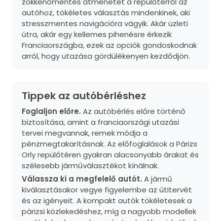
zökkenőmentes átmenetet a repülőtérről az
autóhoz, tökéletes választás mindenkinek, aki
stresszmentes navigációra vágyik. Akár üzleti
útra, akár egy kellemes pihenésre érkezik
Franciaországba, ezek az opciók gondoskodnak
arról, hogy utazása gördülékenyen kezdődjön.
Tippek az autóbérléshez
Foglaljon előre.
Az autóbérlés előre történő
biztosítása, amint a franciaországi utazási
tervei megvannak, remek módja a
pénzmegtakarításnak. Az előfoglalások a Párizs
Orly repülőtéren gyakran alacsonyabb árakat és
szélesebb járműválasztékot kínálnak.
Válassza ki a megfelelő autót.
A jármű
kiválasztásakor vegye figyelembe az útitervét
és az igényeit. A kompakt autók tökéletesek a
párizsi közlekedéshez, míg a nagyobb modellek