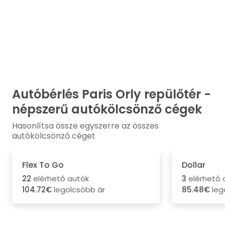
Autóbérlés Paris Orly repülőtér -
népszerű autókölcsönző cégek
Hasonlítsa össze egyszerre az összes
autókölcsönző céget
Flex To Go
Dollar
22
elérhető autók
3
elérhető 
104.72€
legolcsóbb ár
85.48€
leg