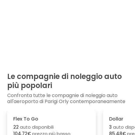
Le compagnie di noleggio auto
più popolari
Confronta tutte le compagnie di noleggio auto
all'aeroporto di Parigi Orly contemporaneamente
Flex To Go
Dollar
22
auto disponibili
3
auto dispo
104.72€
prezzo più basso
85.48€
pre