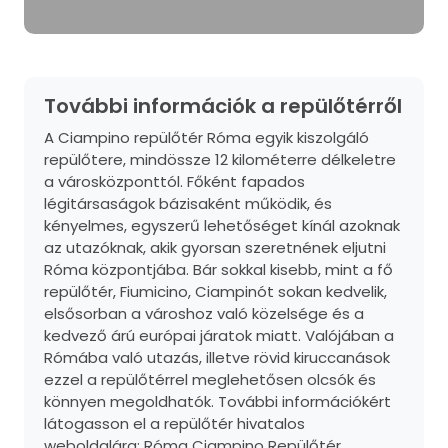
További információk a repülőtérről
A Ciampino repülőtér Róma egyik kiszolgáló
repülőtere, mindössze 12 kilométerre délkeletre
a városközponttól. Főként fapados
légitársaságok bázisaként működik, és
kényelmes, egyszerű lehetőséget kínál azoknak
az utazóknak, akik gyorsan szeretnének eljutni
Róma központjába. Bár sokkal kisebb, mint a fő
repülőtér, Fiumicino, Ciampinót sokan kedvelik,
elsősorban a városhoz való közelsége és a
kedvező árú európai járatok miatt. Valójában a
Rómába való utazás, illetve rövid kiruccanások
ezzel a repülőtérrel meglehetősen olcsók és
könnyen megoldhatók. További információkért
látogasson el a repülőtér hivatalos
weboldalára:
Róma Ciampino Repülőtér