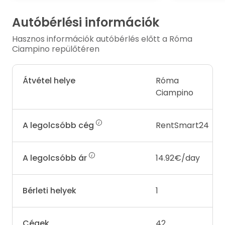
Autóbérlési információk
Hasznos információk autóbérlés előtt a Róma
Ciampino repülőtéren
Átvétel helye
Róma
Ciampino
A legolcsóbb cég
RentSmart24
A legolcsóbb ár
14.92€/day
Bérleti helyek
1
Cégek
42