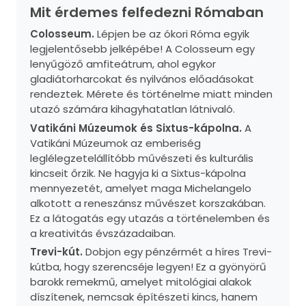
Mit érdemes felfedezni Rómaban
Colosseum.
Lépjen be az ókori Róma egyik
legjelentősebb jelképébe! A Colosseum egy
lenyűgöző amfiteátrum, ahol egykor
gladiátorharcokat és nyilvános előadásokat
rendeztek. Mérete és történelme miatt minden
utazó számára kihagyhatatlan látnivaló.
Vatikáni Múzeumok és Sixtus-kápolna.
A
Vatikáni Múzeumok az emberiség
leglélegzetelállítóbb művészeti és kulturális
kincseit őrzik. Ne hagyja ki a Sixtus-kápolna
mennyezetét, amelyet maga Michelangelo
alkotott a reneszánsz művészet korszakában.
Ez a látogatás egy utazás a történelemben és
a kreativitás évszázadaiban.
Trevi-kút.
Dobjon egy pénzérmét a híres Trevi-
kútba, hogy szerencséje legyen! Ez a gyönyörű
barokk remekmű, amelyet mitológiai alakok
díszítenek, nemcsak építészeti kincs, hanem