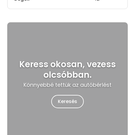
Keress okosan, vezess
olcsóbban.
Könnyebbé tettük az autóbérlést
Keresés