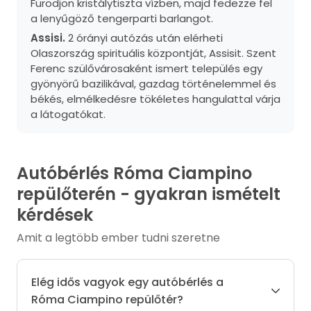
Fürödjön kristálytiszta vízben, majd fedezze fel
a lenyűgöző tengerparti barlangot.
Assisi.
2 órányi autózás után elérheti
Olaszország spirituális központját, Assisit. Szent
Ferenc szülővárosaként ismert település egy
gyönyörű bazilikával, gazdag történelemmel és
békés, elmélkedésre tökéletes hangulattal várja
a látogatókat.
Autóbérlés Róma Ciampino
repülőterén - gyakran ismételt
kérdések
Amit a legtöbb ember tudni szeretne
Elég idős vagyok egy autóbérlés a
Róma Ciampino repülőtér?