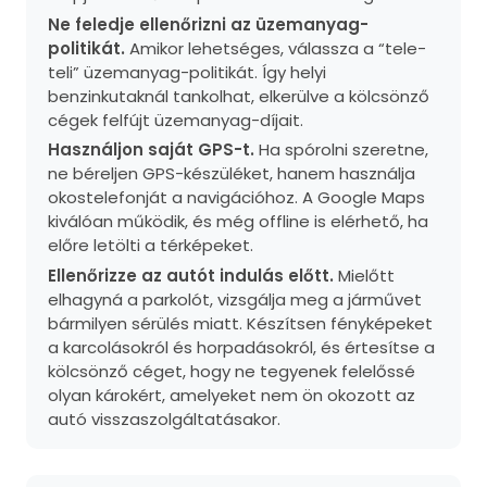
Ne feledje ellenőrizni az üzemanyag-
politikát.
Amikor lehetséges, válassza a “tele-
teli” üzemanyag-politikát. Így helyi
benzinkutaknál tankolhat, elkerülve a kölcsönző
cégek felfújt üzemanyag-díjait.
Használjon saját GPS-t.
Ha spórolni szeretne,
ne béreljen GPS-készüléket, hanem használja
okostelefonját a navigációhoz. A Google Maps
kiválóan működik, és még offline is elérhető, ha
előre letölti a térképeket.
Ellenőrizze az autót indulás előtt.
Mielőtt
elhagyná a parkolót, vizsgálja meg a járművet
bármilyen sérülés miatt. Készítsen fényképeket
a karcolásokról és horpadásokról, és értesítse a
kölcsönző céget, hogy ne tegyenek felelőssé
olyan károkért, amelyeket nem ön okozott az
autó visszaszolgáltatásakor.