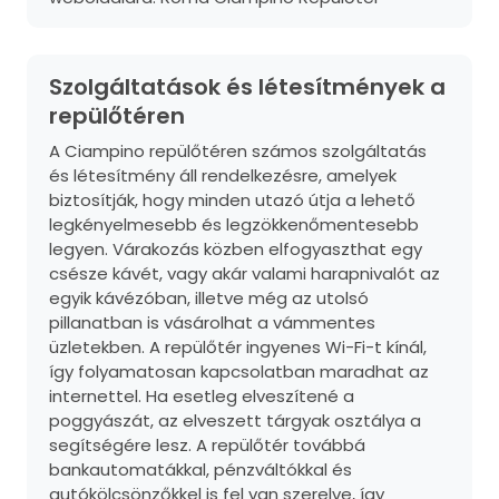
Szolgáltatások és létesítmények a
repülőtéren
A Ciampino repülőtéren számos szolgáltatás
és létesítmény áll rendelkezésre, amelyek
biztosítják, hogy minden utazó útja a lehető
legkényelmesebb és legzökkenőmentesebb
legyen. Várakozás közben elfogyaszthat egy
csésze kávét, vagy akár valami harapnivalót az
egyik kávézóban, illetve még az utolsó
pillanatban is vásárolhat a vámmentes
üzletekben. A repülőtér ingyenes Wi-Fi-t kínál,
így folyamatosan kapcsolatban maradhat az
internettel. Ha esetleg elveszítené a
poggyászát, az elveszett tárgyak osztálya a
segítségére lesz. A repülőtér továbbá
bankautomatákkal, pénzváltókkal és
autókölcsönzőkkel is fel van szerelve, így