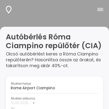
Autóbérlés Róma
Ciampino repülőtér (CIA)
Olcsó autóbérlést keres a Róma Ciampino
repülőterén? Hasonlítsa össze az árakat, és
takarítson meg akár 40%-ot.
Átvétel helye
Átvétel dátuma
•