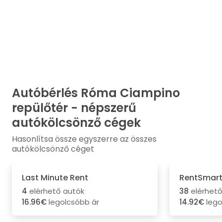
Autóbérlés Róma Ciampino
repülőtér - népszerű
autókölcsönző cégek
Hasonlítsa össze egyszerre az összes
autókölcsönző céget
Last Minute Rent
RentSmar
4
elérhető autók
38
elérhető
16.96€
legolcsóbb ár
14.92€
lego