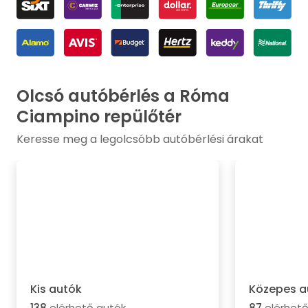
Olcsó autóbérlés a Róma
Ciampino repülőtér
Keresse meg a legolcsóbb autóbérlési árakat
Kis autók
Közepes a
138
elérhető autók
87
elérhető