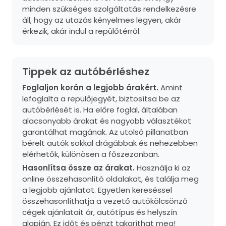
minden szükséges szolgáltatás rendelkezésre
áll, hogy az utazás kényelmes legyen, akár
érkezik, akár indul a repülőtérről.
Tippek az autóbérléshez
Foglaljon korán a legjobb árakért.
Amint
lefoglalta a repülőjegyét, biztosítsa be az
autóbérlését is. Ha előre foglal, általában
alacsonyabb árakat és nagyobb választékot
garantálhat magának. Az utolsó pillanatban
bérelt autók sokkal drágábbak és nehezebben
elérhetők, különösen a főszezonban.
Hasonlítsa össze az árakat.
Használja ki az
online összehasonlító oldalakat, és találja meg
a legjobb ajánlatot. Egyetlen kereséssel
összehasonlíthatja a vezető autókölcsönző
cégek ajánlatait ár, autótípus és helyszín
alapján. Ez időt és pénzt takaríthat meg!