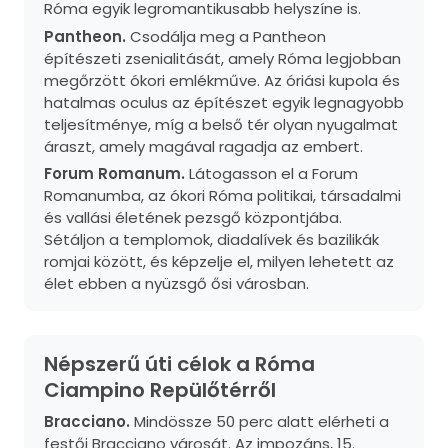
Róma egyik legromantikusabb helyszíne is.
Pantheon.
Csodálja meg a Pantheon
építészeti zsenialitását, amely Róma legjobban
megőrzött ókori emlékműve. Az óriási kupola és
hatalmas oculus az építészet egyik legnagyobb
teljesítménye, míg a belső tér olyan nyugalmat
áraszt, amely magával ragadja az embert.
Forum Romanum.
Látogasson el a Forum
Romanumba, az ókori Róma politikai, társadalmi
és vallási életének pezsgő központjába.
Sétáljon a templomok, diadalívek és bazilikák
romjai között, és képzelje el, milyen lehetett az
élet ebben a nyüzsgő ősi városban.
Népszerű úti célok a Róma
Ciampino Repülőtérről
Bracciano.
Mindössze 50 perc alatt elérheti a
festői Bracciano városát. Az impozáns, 15.