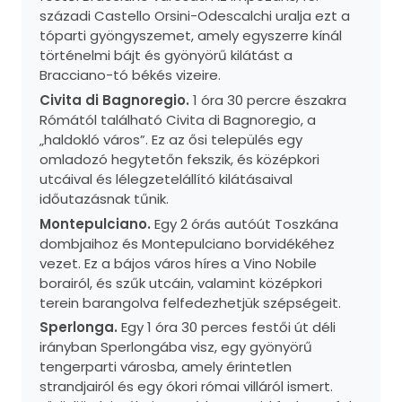
századi Castello Orsini-Odescalchi uralja ezt a
tóparti gyöngyszemet, amely egyszerre kínál
történelmi bájt és gyönyörű kilátást a
Bracciano-tó békés vizeire.
Civita di Bagnoregio.
1 óra 30 percre északra
Rómától található Civita di Bagnoregio, a
„haldokló város”. Ez az ősi település egy
omladozó hegytetőn fekszik, és középkori
utcáival és lélegzetelállító kilátásaival
időutazásnak tűnik.
Montepulciano.
Egy 2 órás autóút Toszkána
dombjaihoz és Montepulciano borvidékéhez
vezet. Ez a bájos város híres a Vino Nobile
borairól, és szűk utcáin, valamint középkori
terein barangolva felfedezhetjük szépségeit.
Sperlonga.
Egy 1 óra 30 perces festői út déli
irányban Sperlongába visz, egy gyönyörű
tengerparti városba, amely érintetlen
strandjairól és egy ókori római villáról ismert.