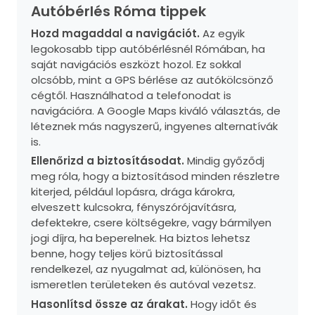
Autóbérlés Róma tippek
Hozd magaddal a navigációt.
Az egyik
legokosabb tipp autóbérlésnél Rómában, ha
saját navigációs eszközt hozol. Ez sokkal
olcsóbb, mint a GPS bérlése az autókölcsönző
cégtől. Használhatod a telefonodat is
navigációra. A Google Maps kiváló választás, de
léteznek más nagyszerű, ingyenes alternatívák
is.
Ellenőrizd a biztosításodat.
Mindig győződj
meg róla, hogy a biztosításod minden részletre
kiterjed, például lopásra, drága károkra,
elveszett kulcsokra, fényszórójavításra,
defektekre, csere költségekre, vagy bármilyen
jogi díjra, ha beperelnek. Ha biztos lehetsz
benne, hogy teljes körű biztosítással
rendelkezel, az nyugalmat ad, különösen, ha
ismeretlen területeken és autóval vezetsz.
Hasonlítsd össze az árakat.
Hogy időt és