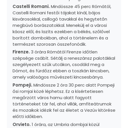
Castelli Romani.
Mindössze 45 perc Rómától,
Castelli Romani festői tájakat kínál, bájos
kisvárosokkal, csillogó tavakkal és hegytetőn
megbúvó borászatokkal. Menekülj el a városi
káosz elől, és lazíts ezekben a békés, szőlővel
borított dombokban, ahol a történelem és a
természet szorosan összefonódik.
Firenze.
3 órára Rómától Firenze időtlen
szépsége csábít. Sétálj a reneszánsz palotákkal
szegélyezett szűk utcákon, csodáld meg a
Dómot, és fürdőzz ebben a toszkán kincsben,
amely valóságos művészeti kincsesbánya.
Pompeji.
Mindössze 2 óra 30 perc alatt Pompeji
ősi romjai közé léphetsz. Ez a kísértetiesen
megőrzött város hamu alatt fagyott
történeteket tár fel, ahol villák, amfiteátrumok
és mozaikok idézik fel az életet a Vezúv kitörése
előtti időkben.
Orvieto.
1 órára, az Umbria dombjai közül