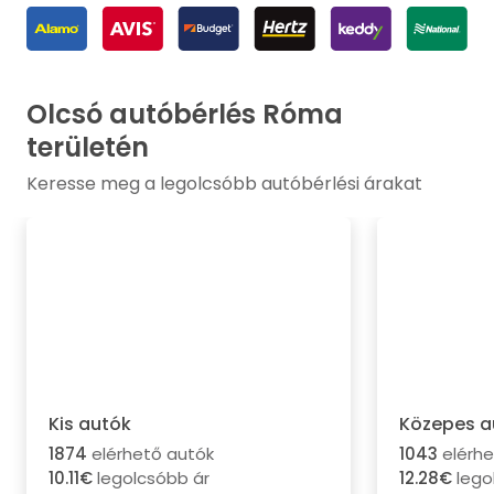
Olcsó autóbérlés Róma
területén
Keresse meg a legolcsóbb autóbérlési árakat
Kis autók
Közepes a
1874
elérhető autók
1043
elérhe
10.11€
legolcsóbb ár
12.28€
lego