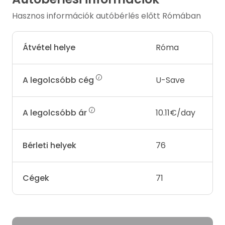
Hasznos információk autóbérlés előtt Rómában
Átvétel helye
Róma
A legolcsóbb cég
U-Save
A legolcsóbb ár
10.11€/day
Bérleti helyek
76
Cégek
71