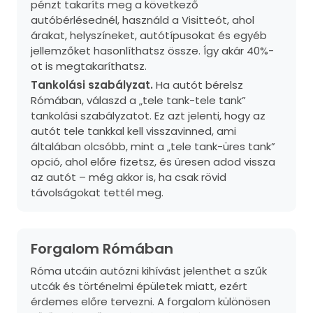
pénzt takaríts meg a következő
autóbérlésednél, használd a Visitteót, ahol
árakat, helyszíneket, autótípusokat és egyéb
jellemzőket hasonlíthatsz össze. Így akár 40%-
ot is megtakaríthatsz.
Tankolási szabályzat.
Ha autót bérelsz
Rómában, válaszd a „tele tank-tele tank”
tankolási szabályzatot. Ez azt jelenti, hogy az
autót tele tankkal kell visszavinned, ami
általában olcsóbb, mint a „tele tank-üres tank”
opció, ahol előre fizetsz, és üresen adod vissza
az autót – még akkor is, ha csak rövid
távolságokat tettél meg.
Forgalom Rómában
Róma utcáin autózni kihívást jelenthet a szűk
utcák és történelmi épületek miatt, ezért
érdemes előre tervezni. A forgalom különösen