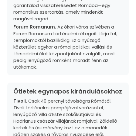
garantálod visszatérésedet Rómába—egy
romantikus szertartás, amely mindenkit
magával ragad.
Forum Romanum.
Az ókori város szívében a
Forum Romanum történelmi rétegeit tárja fel,
templomoktól bazilikákig. Ez a nyüzsgő
közterület egykor a római politikai, vallási és
társadalmi élet központjaként szolgált, most
pedig lenyűgöző romként maradt fenn az
utókornak.
Ötletek egynapos kirándulásokhoz
Tivoli.
Csak 40 percnyi távolságra Rómától,
Tivoli történelmi pompájával varázsol el,
lenyűgöző Villa d’Este szökőkútjaival és
Hadrianus császár villájának romjaival. Zöldellő
kertek és ősi márvány közt ez a menedék
időtlen szökés a főváros nyüzsgése elől.