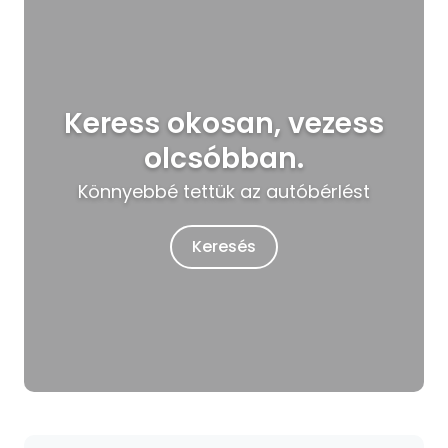
Keress okosan, vezess
olcsóbban.
Könnyebbé tettük az autóbérlést
Keresés