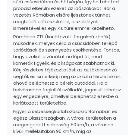
sűrű csúcsidőben és hétvégén, így ha teheted,
próbáld elkerülni ezeket az időszakokat. Bár a
vezetés Rómában elsőre ijesztőnek tűnhet,
megfelelő előkészülettel, a szabályok
ismeretével és egy kis türelemmel kezelhető.
Rómában ZTL (korlátozott forgalmú zónák)
működnek, melyek célja a csúcsidőben fellépő
torlódások és szennyezés csökkentése. Fontos,
hogy ezeket a zónákat ne lépd át, mert
kamerák figyelik, és bírságokat szabhatnak ki.
Kérj részletes tájékoztatást az autókölcsönző
cégtől, és ismerkedj meg azokkal a területekkel,
ahová beléphetsz a bérelt autóddal. Ha a
belvárosban foglaltál szállodát, jogosult lehetsz
egy engedélyre, amellyel beléphetsz ezekbe a
korlátozott területekbe.
Figyelj a sebességkorlátozásokra Rómában és
egész Olaszországban. A városi területeken a
megengedett sebesség 50 km/h, a városon
kívüli mellékutakon 90 km/h, míg az