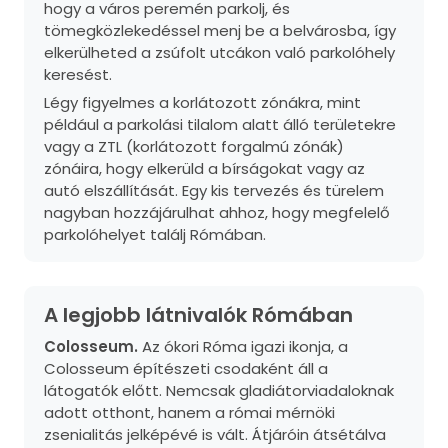
hogy a város peremén parkolj, és
tömegközlekedéssel menj be a belvárosba, így
elkerülheted a zsúfolt utcákon való parkolóhely
keresést.
Légy figyelmes a korlátozott zónákra, mint
például a parkolási tilalom alatt álló területekre
vagy a ZTL (korlátozott forgalmú zónák)
zónáira, hogy elkerüld a bírságokat vagy az
autó elszállítását. Egy kis tervezés és türelem
nagyban hozzájárulhat ahhoz, hogy megfelelő
parkolóhelyet találj Rómában.
A legjobb látnivalók Rómában
Colosseum.
Az ókori Róma igazi ikonja, a
Colosseum építészeti csodaként áll a
látogatók előtt. Nemcsak gladiátorviadaloknak
adott otthont, hanem a római mérnöki
zsenialitás jelképévé is vált. Átjáróin átsétálva