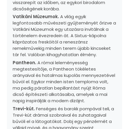
visszarepít az időben, az egykori birodalom
dicsőségének korába.
Vatikáni Múzeumok.
A világ egyik
legfontosabb művészeti gyűjteményét őrizve a
Vatikáni Múzeumok egy utazásra invitálnak a
történelem évezredein át. A Sixtus-kápolna
káprázatos freskóitól a reneszánsz
remekművekig minden terem újabb kincseket
tár fel. Valóban kihagyhatatlan élmény.
Pantheon.
A római leleményesség
megtestesítője, a Pantheon tökéletes
arányaival és hatalmas kupolás mennyezetével
bűvöl el. Egykor minden isten temploma volt,
ma pedig páratlan bepillantást nyújt Róma
dicső építészeti alkotásaiba, amelyek a mai
napig inspirálják a modern dizájnt.
Trevi-kút.
Fenséges és barokk pompával teli, a
Trevi-kút drámai szobraival és zuhatagaival
bűvöli el a látogatókat. Dobj egy pénzérmét a
vállaid mögé, és a hagyomány szerint