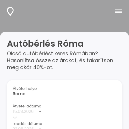
Autóbérlés Róma
Olcsó autóbérlést keres Rómában?
Hasonlítsa össze az árakat, és takarítson
meg akár 40%-ot.
Átvétel helye
Átvétel dátuma
•
Leadás dátuma
•