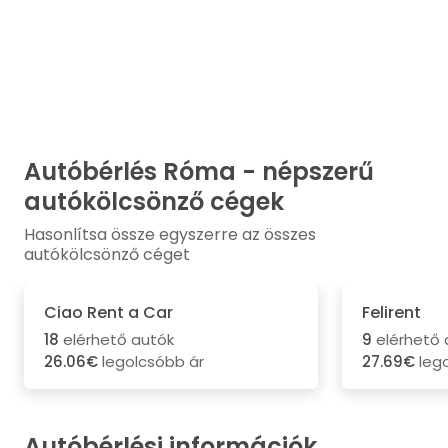
Autóbérlés Róma - népszerű
autókölcsönző cégek
Hasonlítsa össze egyszerre az összes
autókölcsönző céget
Ciao Rent a Car
Felirent
18
elérhető autók
9
elérhető 
26.06€
legolcsóbb ár
27.69€
lego
Autóbérlési információk